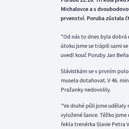
Michalovce a s dvoubodovou 
prvenství. Poruba zůstala čt
"Od nás to dnes byla dobrá 
útoku jsme se trápili sami s
uvedl kouč Poruby Jan Beňa
Slávistkám se v prvním polo
musela dotahovat. V 46. minut
Pražanky nedovolily.
"Ve druhé půli jsme udělaly
vyložené šance. Těžko jsme 
řekla trenérka Slavie Petra 