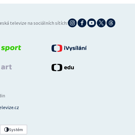
eská televize na sociálních sítích:
din
levize.cz
Systém