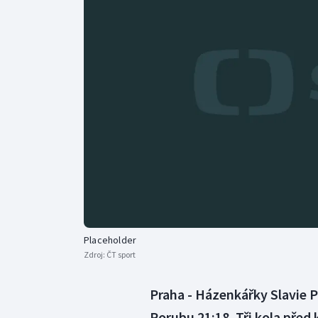
Curling
Dostihy
Florbal
Futsal
Golf
Gymnastika
Placeholder
Zdroj:
ČT sport
Praha - Házenkářky Slavie Pr
Porubu 21:18. Tři kola před