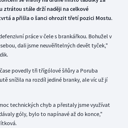
ztrátou stále drží naději na celkové
vrtá a přišla o šanci ohrozit třetí pozici Mostu.
defenzivní práce v čele s brankářkou. Bohužel v
e sebou, dali jsme neuvěřitelných devět tyček,"
dik.
čase povedly tři třígólové šňůry a Poruba
ě snížila na rozdíl jediné branky, ale víc už jí
 moc technických chyb a přestaly jsme využívat
dávaly góly, bylo to napínavé až do konce,"
Vítková.