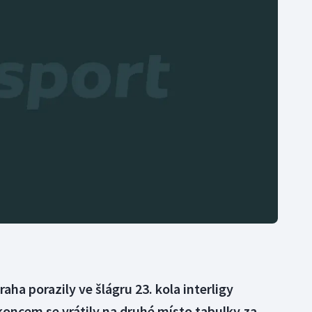
Moderní pětiboj
Triatlon
Motorsport
Veslování
Olympijské hry
Vodní slalom
Parasport
Volejbal
Plavání
Ostatní
Plážový volejbal
aha porazily ve šlágru 23. kola interligy
 koncem se vrátily na druhé místo tabulky za