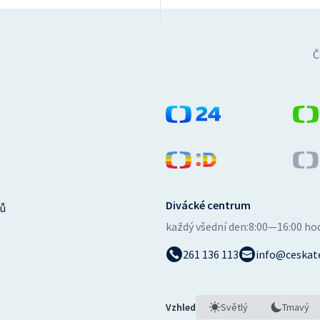
Č
Divácké centrum
ů
každý všední den:
8:00—16:00 ho
261 136 113
info@ceskate
Vzhled
Světlý
Tmavý