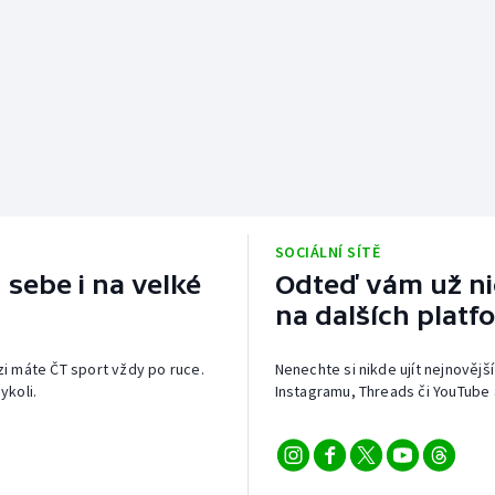
SOCIÁLNÍ SÍTĚ
 sebe i na velké
Odteď vám už nic
na dalších platf
izi máte ČT sport vždy po ruce.
Nenechte si nikde ujít nejnovější
ykoli.
Instagramu, Threads či YouTube 