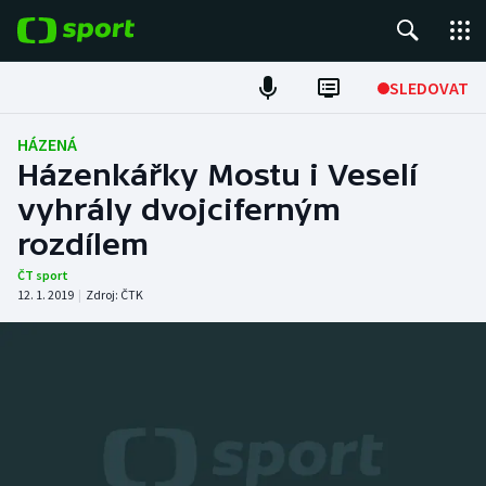
POPULÁRNÍ
SLEDOVAT
Fotbal
HÁZENÁ
Házenkářky Mostu i Veselí
Hokej
vyhrály dvojciferným
rozdílem
Tenis
ČT sport
Atletika
12. 1. 2019
|
Zdroj:
ČTK
Cyklistika
DALŠÍ SPORTY
Americký fotbal
NEPŘEHLÉDNĚTE