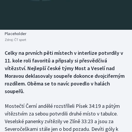
Baseball a softbal
Soutěže
Basketbal
Historické návraty
Biatlon
Aplikace ČT sport
Placeholder
Zdroj:
ČT sport
Boby a skeleton
AZ kvíz
Celky na prvních pěti místech v interlize potvrdily v
11. kole roli favoritů a připsaly si přesvědčivá
Box
vítězství. Nejlepší české týmy Most a Veselí nad
Curling
Moravou deklasovaly soupeře dokonce dvojciferným
rozdílem. Oběma se to navíc povedlo v halách
Dostihy
soupeřů.
Florbal
Mostečtí Černí andělé rozstříleli Písek 34:19 a pátým
vítězstvím za sebou potvrdili druhé místo v tabulce.
Futsal
Veselské panenky zvítězily ve Zlíně 33:23 a jsou za
Severočeškami stále jen o bod pozadu. Devíti góly k
Golf