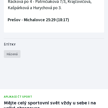
Rácková po 4 - Patrnčiaková 7/3, Krajčovičová,
Stolní tenis
Kašpárková a Hurychová po 3.
Triatlon
Prešov - Michalovce 25:29 (18:17)
Veslování
Vodní slalom
ŠTÍTKY
Volejbal
Házená
Ostatní
APLIKACE ČT SPORT
Mějte celý sportovní svět vždy u sebe i na