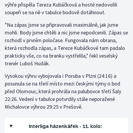
výhře přispěla Tereza Kubáčková a hosté nedovolili
soupeři se na ně v tabulce bodově dotáhnout.
Gymnastika
"Na zápas jsme se připravovali maximálně, jak jsme
Házená
mohli. Body jsme chtěli a nic jsme nepodcenili. Zápas se
rozhodl v prvním poločase. Fungovala nám obrana,
Jezdectví
která rozhodla zápas, a Tereze Kubáčkové tam padalo
prakticky vše, co na branku vystřelila," řekl veselský
Judo
trenér Luboš Hudák.
Krasobruslení
Vysokou výhru vybojovala i Poruba v Plzni (24:16) a
posunula se na třetí místo mezi českými týmy o bod
Lezení
před Olomouc, která prohrála na palubovce třetí Šaly
22:26. Vedení v tabulce potvrdily stále neporažené
Lyže a snowboard
Michalovce výhrou 29:25 v Prešově.
Moderní pětiboj
Interliga házenkářek - 11. kolo:
Motorsport