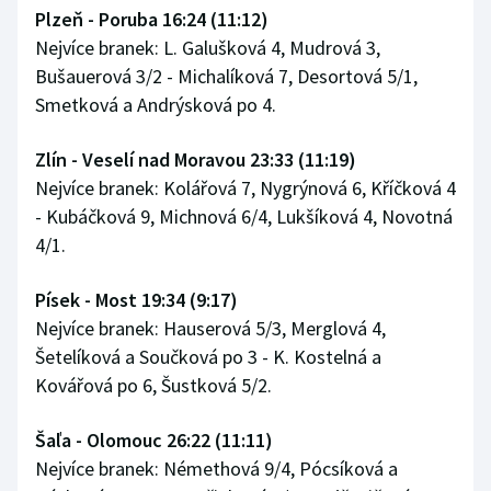
Plzeň - Poruba 16:24 (11:12)
Olympijské hry
Nejvíce branek: L. Galušková 4, Mudrová 3,
Bušauerová 3/2 - Michalíková 7, Desortová 5/1,
Parasport
Smetková a Andrýsková po 4.
Plavání
Zlín - Veselí nad Moravou 23:33 (11:19)
Nejvíce branek: Kolářová 7, Nygrýnová 6, Kříčková 4
Plážový volejbal
- Kubáčková 9, Michnová 6/4, Lukšíková 4, Novotná
4/1.
Ragby
Rychlobruslení
Písek - Most 19:34 (9:17)
Nejvíce branek: Hauserová 5/3, Merglová 4,
Rychlostní kanoistika
Šetelíková a Součková po 3 - K. Kostelná a
Kovářová po 6, Šustková 5/2.
Short track
Šaľa - Olomouc 26:22 (11:11)
Sportovní střelba
Nejvíce branek: Némethová 9/4, Pócsíková a