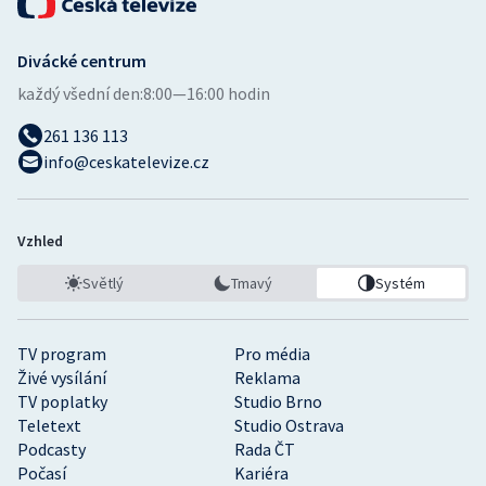
Divácké centrum
každý všední den:
8:00—16:00 hodin
261 136 113
info@ceskatelevize.cz
Vzhled
Světlý
Tmavý
Systém
TV program
Pro média
Živé vysílání
Reklama
TV poplatky
Studio Brno
Teletext
Studio Ostrava
Podcasty
Rada ČT
Počasí
Kariéra