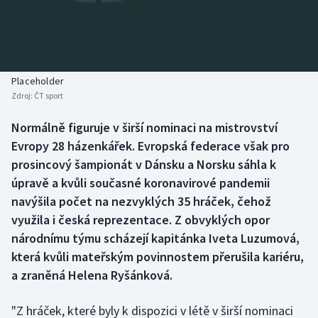
Baseball a softbal
Soutěže
Basketbal
Historické návraty
Biatlon
Aplikace ČT sport
Placeholder
Zdroj:
ČT sport
Boby a skeleton
AZ kvíz
Normálně figuruje v širší nominaci na mistrovství
Evropy 28 házenkářek. Evropská federace však pro
Box
prosincový šampionát v Dánsku a Norsku sáhla k
Curling
úpravě a kvůli současné koronavirové pandemii
navýšila počet na nezvyklých 35 hráček, čehož
Dostihy
využila i česká reprezentace. Z obvyklých opor
národnímu týmu scházejí kapitánka Iveta Luzumová,
Florbal
která kvůli mateřským povinnostem přerušila kariéru,
a zraněná Helena Ryšánková.
Futsal
"Z hráček, které byly k dispozici v létě v širší nominaci
Golf