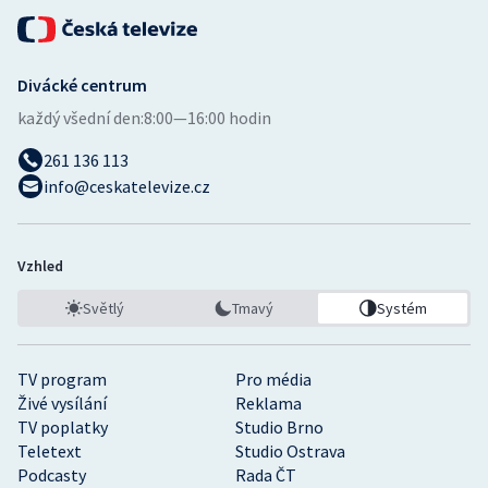
Divácké centrum
každý všední den:
8:00—16:00 hodin
261 136 113
info@ceskatelevize.cz
Vzhled
Světlý
Tmavý
Systém
TV program
Pro média
Živé vysílání
Reklama
TV poplatky
Studio Brno
Teletext
Studio Ostrava
Podcasty
Rada ČT