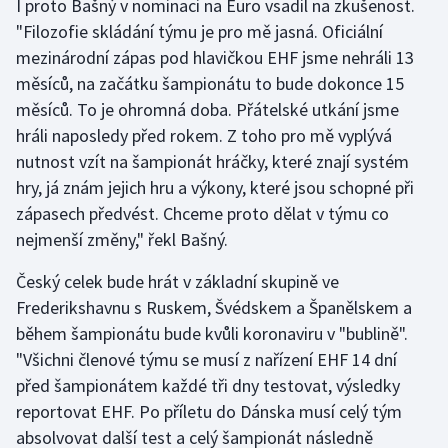
I proto Bašný v nominaci na Euro vsadil na zkušenost.
"Filozofie skládání týmu je pro mě jasná. Oficiální
Olympijské hry
mezinárodní zápas pod hlavičkou EHF jsme nehráli 13
Parasport
měsíců, na začátku šampionátu to bude dokonce 15
měsíců. To je ohromná doba. Přátelské utkání jsme
Plavání
hráli naposledy před rokem. Z toho pro mě vyplývá
nutnost vzít na šampionát hráčky, které znají systém
Plážový volejbal
hry, já znám jejich hru a výkony, které jsou schopné při
zápasech předvést. Chceme proto dělat v týmu co
Ragby
nejmenší změny," řekl Bašný.
Rychlobruslení
Český celek bude hrát v základní skupině ve
Frederikshavnu s Ruskem, Švédskem a Španělskem a
Rychlostní kanoistika
během šampionátu bude kvůli koronaviru v "bublině".
"Všichni členové týmu se musí z nařízení EHF 14 dní
Short track
před šampionátem každé tři dny testovat, výsledky
reportovat EHF. Po příletu do Dánska musí celý tým
Sportovní střelba
absolvovat další test a celý šampionát následně