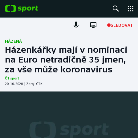
POPULÁRNÍ
SLEDOVAT
Fotbal
HÁZENÁ
Házenkářky mají v nominaci
Hokej
na Euro netradičně 35 jmen,
za vše může koronavirus
Tenis
ČT sport
Atletika
20. 10. 2020
|
Zdroj:
ČTK
Cyklistika
DALŠÍ SPORTY
Americký fotbal
NEPŘEHLÉDNĚTE