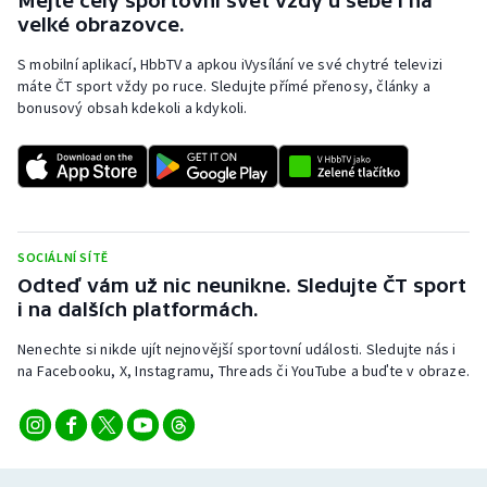
Mějte celý sportovní svět vždy u sebe i na
velké obrazovce.
S mobilní aplikací, HbbTV a apkou iVysílání ve své chytré televizi
máte ČT sport vždy po ruce. Sledujte přímé přenosy, články a
bonusový obsah kdekoli a kdykoli.
SOCIÁLNÍ SÍTĚ
Odteď vám už nic neunikne. Sledujte ČT sport
i na dalších platformách.
Nenechte si nikde ujít nejnovější sportovní události. Sledujte nás i
na Facebooku, X, Instagramu, Threads či YouTube a buďte v obraze.