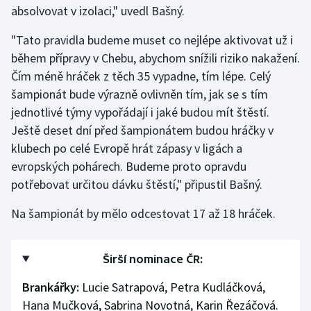
absolvovat v izolaci," uvedl Bašný.
Stolní tenis
"Tato pravidla budeme muset co nejlépe aktivovat už i
Triatlon
během přípravy v Chebu, abychom snížili riziko nakažení.
Čím méně hráček z těch 35 vypadne, tím lépe. Celý
Veslování
šampionát bude výrazně ovlivněn tím, jak se s tím
Vodní slalom
jednotlivé týmy vypořádají i jaké budou mít štěstí.
Ještě deset dní před šampionátem budou hráčky v
Volejbal
klubech po celé Evropě hrát zápasy v ligách a
evropských pohárech. Budeme proto opravdu
Ostatní
potřebovat určitou dávku štěstí," připustil Bašný.
Na šampionát by mělo odcestovat 17 až 18 hráček.
Širší nominace ČR:
Brankářky:
Lucie Satrapová, Petra Kudláčková,
Hana Mučková, Sabrina Novotná, Karin Řezáčová.