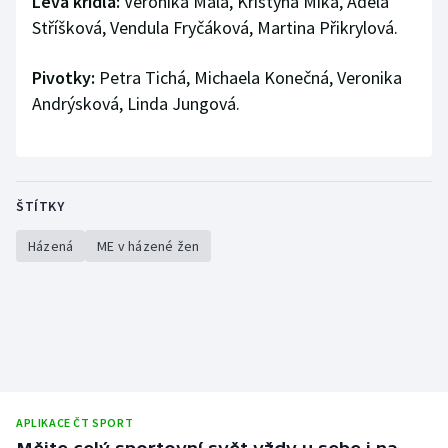
Levá křídla:
Veronika Malá, Kristýna Mika, Adéla
Stříšková, Vendula Fryčáková, Martina Přikrylová.
Pivotky:
Petra Tichá, Michaela Konečná, Veronika
Andrýsková, Linda Jungová.
ŠTÍTKY
Házená
ME v házené žen
APLIKACE ČT SPORT