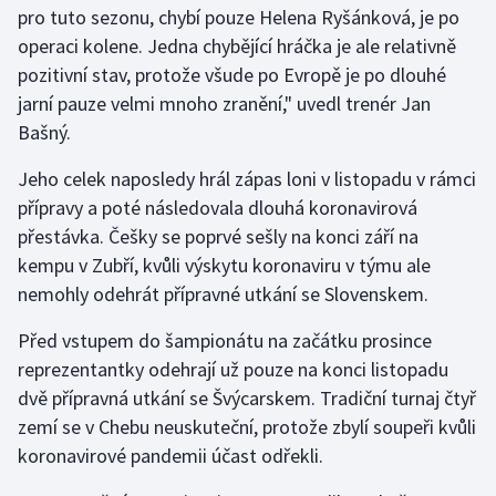
pro tuto sezonu, chybí pouze Helena Ryšánková, je po
operaci kolene. Jedna chybějící hráčka je ale relativně
Gymnastika
pozitivní stav, protože všude po Evropě je po dlouhé
jarní pauze velmi mnoho zranění," uvedl trenér Jan
Házená
Bašný.
Jezdectví
Jeho celek naposledy hrál zápas loni v listopadu v rámci
přípravy a poté následovala dlouhá koronavirová
Judo
přestávka. Češky se poprvé sešly na konci září na
kempu v Zubří, kvůli výskytu koronaviru v týmu ale
Krasobruslení
nemohly odehrát přípravné utkání se Slovenskem.
Lezení
Před vstupem do šampionátu na začátku prosince
reprezentantky odehrají už pouze na konci listopadu
Lyže a snowboard
dvě přípravná utkání se Švýcarskem. Tradiční turnaj čtyř
Moderní pětiboj
zemí se v Chebu neuskuteční, protože zbylí soupeři kvůli
koronavirové pandemii účast odřekli.
Motorsport