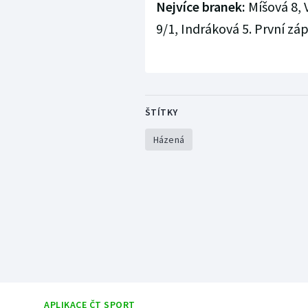
Nejvíce branek:
Míšová 8, 
9/1, Indráková 5. První zá
ŠTÍTKY
Házená
APLIKACE ČT SPORT