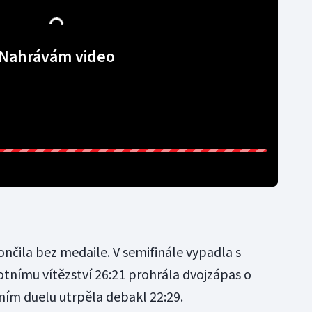
Nahrávám video
končila bez medaile. V semifinále vypadla s
tnímu vítězství 26:21 prohrála dvojzápas o
ním duelu utrpěla debakl 22:29.