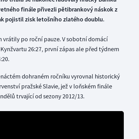
vetného finále přivezli pětibrankový náskok z
k pojistil zisk letošního zlatého doublu.
 vrátily po roční pauze. V sobotní domácí
 Kynžvartu 26:27, první zápas ale před týdnem
:20.
enáctém dohraném ročníku vyrovnal historický
venství pražské Slavie, jež v loňském finále
ndělů trvající od sezony 2012/13.