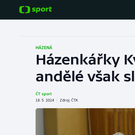
POPULÁRNÍ
DALŠÍ SPORTY
Fotbal
Americký fotbal
HÁZENÁ
Házenkářky Ky
Hokej
Baseball a softbal
andělé však sla
Tenis
Basketbal
Atletika
Biatlon
ČT sport
18. 5. 2024
|
Zdroj:
ČTK
Cyklistika
Boby a skeleton
Box