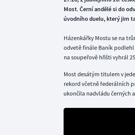
Most. Černí andělé si do od
úvodního duelu, který jim ta
Házenkářky Mostu se na trůn
odvetě finále Baník podlehl
na soupeřově hřišti vyhrál 25
Most desátým titulem v jed
rekord včetně federálních pr
ukončila nadvládu černých a