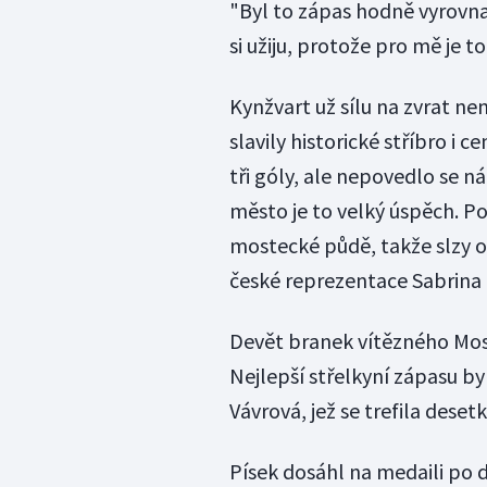
"Byl to zápas hodně vyrovnan
si užiju, protože pro mě je t
Kynžvart už sílu na zvrat ne
slavily historické stříbro i 
tři góly, ale nepovedlo se n
město je to velký úspěch. P
mostecké půdě, takže slzy o
české reprezentace Sabrina
Devět branek vítězného Most
Nejlepší střelkyní zápasu by
Vávrová, jež se trefila dese
Písek dosáhl na medaili po d