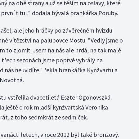
ý na obě strany a už se těším na oslavy, které
o první titul," dodala bývalá brankářka Poruby.
našel, ale jeho hráčky po závěrečném hvizdu
cenné vítězství na palubovce Mostu. "Vedly jsme o
ám to zlomit. Jsem na nás ale hrdá, na tak malé
o třech sezonách jsme poprvé vyhrály na
d nás neuvidíte," řekla brankářka Kynžvartu a
 Novotná.
u vstřelila dvacetiletá Eszter Ogonovszká.
la ještě o rok mladší kynžvartská Veronika
tkrát, z toho sedmkrát ze sedmiček.
vanácti letech, v roce 2012 byl také bronzový.