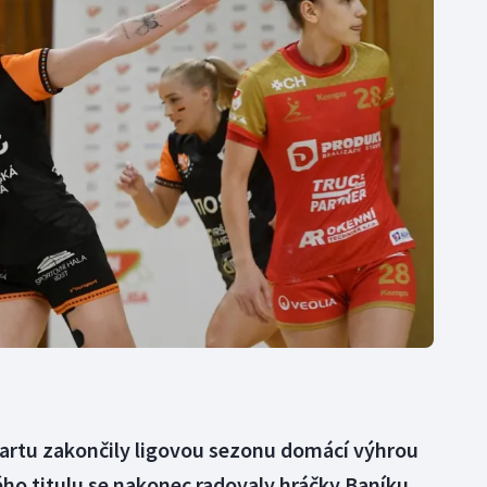
Moderní pětiboj
Triatlon
Motorsport
Veslování
Olympijské hry
Vodní slalom
Parasport
Volejbal
Plavání
Ostatní
Plážový volejbal
artu zakončily ligovou sezonu domácí výhrou
kého titulu se nakonec radovaly hráčky Baníku