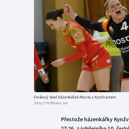
Curling
Dostihy
Florbal
Futsal
Golf
Gymnastika
Finálový duel házenkářek Mostu s Kynžvartem
Zdroj:
ČTK/Šťastný Jan
Přestože házenkářky Kynžv
27:26, z jubilejního 10. čes