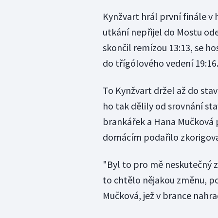
Kynžvart hrál první finále v 
utkání nepřijel do Mostu o
skončil remízou 13:13, se h
do třígólového vedení 19:16
To Kynžvart držel až do stav
ho tak dělily od srovnání s
brankářek a Hana Mučková př
domácím podařilo zkorigova
"Byl to pro mě neskutečný z
to chtělo nějakou změnu, po
Mučková, jež v brance nahra