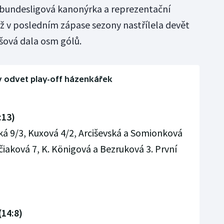
 bundesligová kanonýrka a reprezentační
ež v posledním zápase sezony nastřílela devět
íšová dala osm gólů.
 odvet play-off házenkářek
:13)
 9/3, Kuxová 4/2, Arciševská a Somionková
čiaková 7, K. Königová a Bezruková 3. První
(14:8)