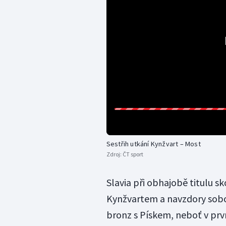
Sestřih utkání Kynžvart – Most
Zdroj:
ČT sport
Slavia při obhajobě titulu s
Kynžvartem a navzdory sobo
bronz s Pískem, neboť v prv