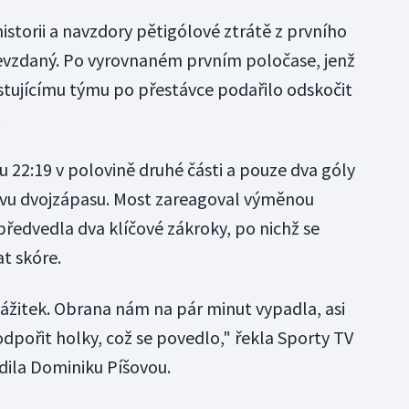
historii a navzdory pětigólové ztrátě z prvního
devzdaný. Po vyrovnaném prvním poločase, jenž
ostujícímu týmu po přestávce podařilo odskočit
.
u 22:19 v polovině druhé části a pouze dva góly
tavu dvojzápasu. Most zareagoval výměnou
edvedla dva klíčové zákroky, po nichž se
t skóre.
ážitek. Obrana nám na pár minut vypadla, asi
dpořit holky, což se povedlo," řekla Sporty TV
dila Dominiku Píšovou.