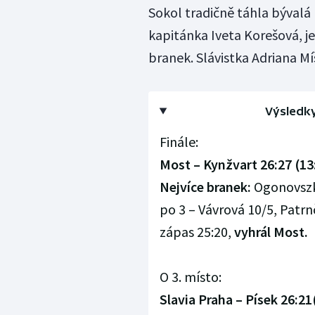
Sokol tradičně táhla bývalá
kapitánka Iveta Korešová, j
branek. Slávistka Adriana M
Výsledky
Finále:
Most – Kynžvart 26:27 (13
Nejvíce branek:
Ogonovszká
po 3 – Vávrová 10/5, Patrn
zápas 25:20,
vyhrál Most.
O 3. místo:
Slavia Praha – Písek 26:21