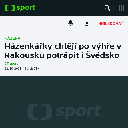
POPULÁRNÍ
SLEDOVAT
Fotbal
HÁZENÁ
Házenkářky chtějí po výhře v
Hokej
Rakousku potrápit i Švédsko
Tenis
ČT sport
22. 10. 2011
|
Zdroj:
ČTK
Atletika
Cyklistika
DALŠÍ SPORTY
Americký fotbal
NEPŘEHLÉDNĚTE