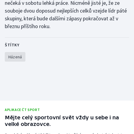
nečeká v sobotu lehká práce. Nicméně jisté je, že ze
Olympijské hry
souboje dvou doposud nejlepších celků vzejde lídr páté
skupiny, která bude dalšími zápasy pokračovat až v
Parasport
březnu příštího roku.
Plavání
ŠTÍTKY
Plážový volejbal
Házená
Ragby
Rychlobruslení
Rychlostní kanoistika
Short track
APLIKACE ČT SPORT
Mějte celý sportovní svět vždy u sebe i na
velké obrazovce.
Sportovní střelba