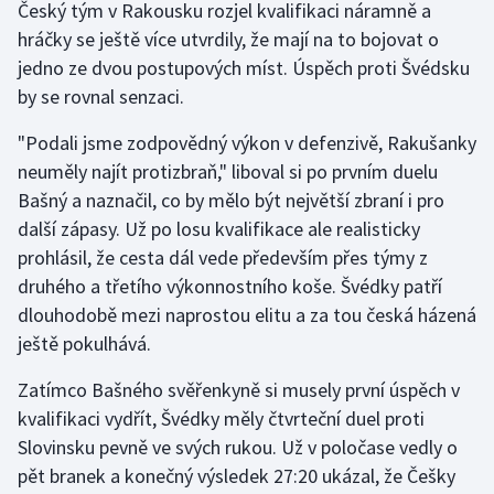
Český tým v Rakousku rozjel kvalifikaci náramně a
hráčky se ještě více utvrdily, že mají na to bojovat o
Gymnastika
jedno ze dvou postupových míst. Úspěch proti Švédsku
by se rovnal senzaci.
Házená
"Podali jsme zodpovědný výkon v defenzivě, Rakušanky
Jezdectví
neuměly najít protizbraň," liboval si po prvním duelu
Bašný a naznačil, co by mělo být největší zbraní i pro
Judo
další zápasy. Už po losu kvalifikace ale realisticky
prohlásil, že cesta dál vede především přes týmy z
Krasobruslení
druhého a třetího výkonnostního koše. Švédky patří
dlouhodobě mezi naprostou elitu a za tou česká házená
Lezení
ještě pokulhává.
Lyže a snowboard
Zatímco Bašného svěřenkyně si musely první úspěch v
kvalifikaci vydřít, Švédky měly čtvrteční duel proti
Moderní pětiboj
Slovinsku pevně ve svých rukou. Už v poločase vedly o
pět branek a konečný výsledek 27:20 ukázal, že Češky
Motorsport