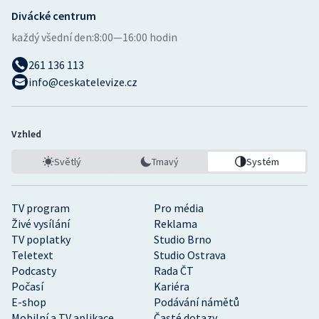
Divácké centrum
každý všední den:
8:00—16:00 hodin
261 136 113
info@ceskatelevize.cz
Vzhled
Světlý
Tmavý
Systém
TV program
Pro média
Živé vysílání
Reklama
TV poplatky
Studio Brno
Teletext
Studio Ostrava
Podcasty
Rada ČT
Počasí
Kariéra
E-shop
Podávání námětů
Mobilní a TV aplikace
Časté dotazy