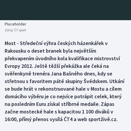
Baseball a softbal
Soutěže
Basketbal
Historické návraty
Placeholder
Zdroj:
ČT sport
Biatlon
Aplikace ČT sport
Most - Středeční výhra českých házenkářek v
Boby a skeleton
AZ kvíz
Rakousku o deset branek byla největším
překvapením úvodního kola kvalifikace mistrovství
Box
Evropy 2012. Ještě těžší překážka ale čeká na
svěřenkyně trenéra Jana Bašného dnes, kdy se
Curling
střetnou s favoritem páté skupiny Švédskem. Utkání
se bude hrát v rekonstruované hale v Mostu a cílem
Dostihy
domácího výběru je co nejvíce potrápit celek, který
Florbal
na posledním Euru získal stříbrné medaile. Zápas
začne mostecké hale s kapacitou 1 100 diváků v
Futsal
16:00, přímý přenos vysílá ČT4 a web sportživě.cz.
Golf