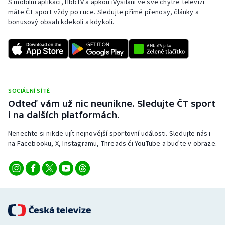
S mobilní aplikací, HbbTV a apkou iVysílání ve své chytré televizi
Stolní tenis
máte ČT sport vždy po ruce. Sledujte přímé přenosy, články a
bonusový obsah kdekoli a kdykoli.
Triatlon
Veslování
Vodní slalom
SOCIÁLNÍ SÍTĚ
Odteď vám už nic neunikne. Sledujte ČT sport
Volejbal
i na dalších platformách.
Ostatní
Nenechte si nikde ujít nejnovější sportovní události. Sledujte nás i
na Facebooku, X, Instagramu, Threads či YouTube a buďte v obraze.