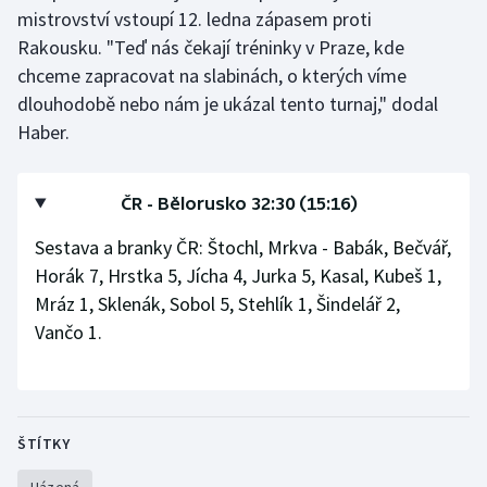
Stolní tenis
mistrovství vstoupí 12. ledna zápasem proti
Rakousku. "Teď nás čekají tréninky v Praze, kde
Triatlon
chceme zapracovat na slabinách, o kterých víme
dlouhodobě nebo nám je ukázal tento turnaj," dodal
Veslování
Haber.
Vodní slalom
ČR - Bělorusko 32:30 (15:16)
Volejbal
Sestava a branky ČR: Štochl, Mrkva - Babák, Bečvář,
Horák 7, Hrstka 5, Jícha 4, Jurka 5, Kasal, Kubeš 1,
Ostatní
Mráz 1, Sklenák, Sobol 5, Stehlík 1, Šindelář 2,
Vančo 1.
ŠTÍTKY