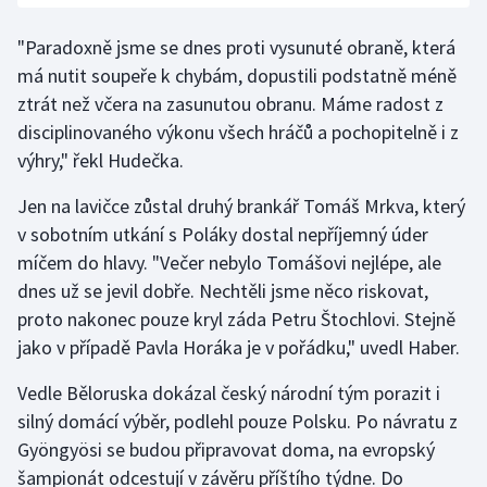
Olympijské hry
"Paradoxně jsme se dnes proti vysunuté obraně, která
má nutit soupeře k chybám, dopustili podstatně méně
Parasport
ztrát než včera na zasunutou obranu. Máme radost z
disciplinovaného výkonu všech hráčů a pochopitelně i z
Plavání
výhry," řekl Hudečka.
Plážový volejbal
Jen na lavičce zůstal druhý brankář Tomáš Mrkva, který
v sobotním utkání s Poláky dostal nepříjemný úder
Ragby
míčem do hlavy. "Večer nebylo Tomášovi nejlépe, ale
dnes už se jevil dobře. Nechtěli jsme něco riskovat,
Rychlobruslení
proto nakonec pouze kryl záda Petru Štochlovi. Stejně
jako v případě Pavla Horáka je v pořádku," uvedl Haber.
Rychlostní kanoistika
Vedle Běloruska dokázal český národní tým porazit i
Short track
silný domácí výběr, podlehl pouze Polsku. Po návratu z
Gyöngyösi se budou připravovat doma, na evropský
Sportovní střelba
šampionát odcestují v závěru příštího týdne. Do