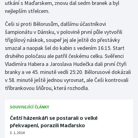
utkání s Maďarskem, znovu dal sedm branek a byl
nejlepším střelcem.
Gymnastika
Češi si proti Bělorusům, dalšímu účastníkovi
Házená
šampionátu v Dánsku, v polovině první půle vytvořili
třígólový náskok, soupeř jej ale ještě do přestávky
Jezdectví
smazal a naopak šel do kabin s vedením 16:15. Start
druhého poločasu ale patřil českému celku. Svěřenci
Judo
Vladimíra Habera a Jaroslava Hudečka dali první čtyři
branky a ve 45. minutě vedli 25:20. Bělorusové dokázali
Krasobruslení
v 58. minutě ještě jednou vyrovnat, ale Češi kontrovali
tříbrankovou šňůrou, která rozhodla.
Lezení
Lyže a snowboard
SOUVISEJÍCÍ ČLÁNKY
Moderní pětiboj
Čeští házenkáři se postarali o velké
překvapení, porazili Maďarsko
Motorsport
3. 1. 2014