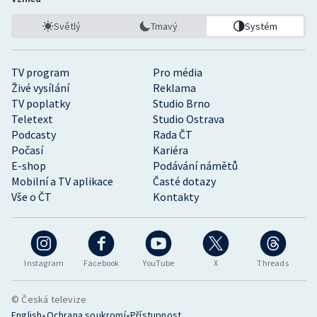
Světlý
Tmavý
Systém
TV program
Pro média
Živé vysílání
Reklama
TV poplatky
Studio Brno
Teletext
Studio Ostrava
Podcasty
Rada ČT
Počasí
Kariéra
E-shop
Podávání námětů
Mobilní a TV aplikace
Časté dotazy
Vše o ČT
Kontakty
Instagram
Facebook
YouTube
X
Threads
© Česká televize
•
•
English
Ochrana soukromí
Přístupnost