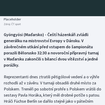
Baseball a softbal
Soutěže
Basketbal
Historické návraty
Placeholder
Zdroj:
ČT sport
Biatlon
Aplikace ČT sport
Gyöngyösi (Maďarsko) - Čeští házenkáři zvládli
Boby a skeleton
AZ kvíz
generálku na mistrovství Evropy v Dánsku. V
závěrečném utkání před vstupem do šampionátu
Box
porazili Bělorusko 32:30 a novoroční přípravný turnaj
v Maďarsku zakončili s bilancí dvou vítězství a jedné
Curling
porážky.
Dostihy
Reprezentanti dnes ztratili pětigólové vedení a o výhře
Florbal
rozhodli až v závěru. V turnaji obsadili druhé místo za
Polskem. Trenéři po sobotní prohře s Polskem vrátili do
Futsal
sestavy Pavla Horáka, který měl drobné potíže s patou.
Hráči Füchse Berlín se dařilo stejně jako v pátečním
Golf