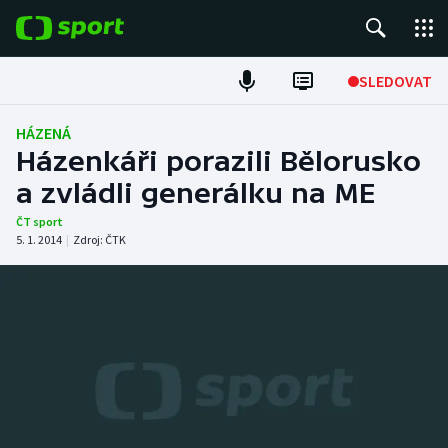
POPULÁRNÍ
SLEDOVAT
Fotbal
HÁZENÁ
Házenkáři porazili Bělorusko
Hokej
a zvládli generálku na ME
Tenis
ČT sport
5. 1. 2014
|
Zdroj:
ČTK
Atletika
Cyklistika
DALŠÍ SPORTY
Americký fotbal
NEPŘEHLÉDNĚTE