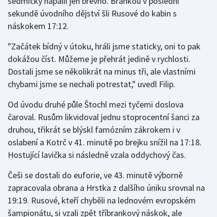
sedmičky napálil jen břevno. Brankou v poslední
sekundě úvodního dějství šli Rusové do kabin s
náskokem 17:12.
"Začátek bídný v útoku, hráli jsme staticky, oni to pak
dokážou číst. Můžeme je přehrát jedině v rychlosti.
Dostali jsme se několikrát na minus tři, ale vlastními
chybami jsme se nechali potrestat," uvedl Filip.
Od úvodu druhé půle Štochl mezi tyčemi doslova
čaroval. Rusům likvidoval jednu stoprocentní šanci za
druhou, třikrát se blýskl famózním zákrokem i v
oslabení a Kotrč v 41. minutě po brejku snížil na 17:18.
Hostující lavička si následně vzala oddychový čas.
Češi se dostali do euforie, ve 43. minutě výborně
zapracovala obrana a Hrstka z dalšího úniku srovnal na
19:19. Rusové, kteří chyběli na lednovém evropském
šampionátu, si vzali zpět tříbrankový náskok, ale