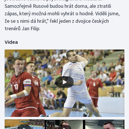
Samozřejmě Rusové budou hrát doma, ale ztratili
Olympijské hry
zápas, který možná mohli vyhrát o hodně. Viděli jsme,
že se s nimi dá hrát," řekl jeden z dvojice českých
Parasport
trenérů Jan Filip.
Plavání
Videa
Plážový volejbal
Ragby
Rychlobruslení
Rychlostní kanoistika
Short track
Sportovní střelba