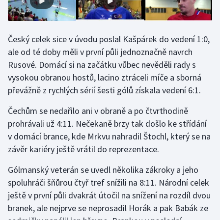
Stolní tenis
Triatlon
Český celek sice v úvodu poslal Kašpárek do vedení 1:0,
ale od té doby měli v první půli jednoznačně navrch
Veslování
Rusové. Domácí si na začátku vůbec nevěděli rady s
vysokou obranou hostů, lacino ztráceli míče a sborná
Vodní slalom
převážně z rychlých sérií šesti gólů získala vedení 6:1.
Volejbal
Čechům se nedařilo ani v obraně a po čtvrthodině
prohrávali už 4:11. Nečekaně brzy tak došlo ke střídání
Ostatní
v domácí brance, kde Mrkvu nahradil Štochl, který se na
závěr kariéry ještě vrátil do reprezentace.
Gólmanský veterán se uvedl několika zákroky a jeho
spoluhráči šňůrou čtyř tref snížili na 8:11. Národní celek
ještě v první půli dvakrát útočil na snížení na rozdíl dvou
branek, ale nejprve se neprosadil Horák a pak Babák ze