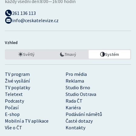
každý všední den:
8:00—16:00 hodin
261 136 113
info@ceskatelevize.cz
Vzhled
Světlý
Tmavý
Systém
TV program
Pro média
Živé vysílání
Reklama
TV poplatky
Studio Brno
Teletext
Studio Ostrava
Podcasty
Rada ČT
Počasí
Kariéra
E-shop
Podávání námětů
Mobilní a TV aplikace
Časté dotazy
Vše o ČT
Kontakty