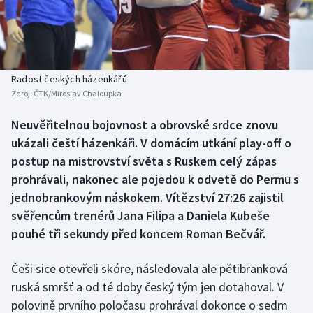
Baseball a softbal
Soutěže
Basketbal
Historické návraty
Biatlon
Aplikace ČT sport
Radost českých házenkářů
Zdroj:
ČTK/Miroslav Chaloupka
Boby a skeleton
AZ kvíz
Neuvěřitelnou bojovnost a obrovské srdce znovu
ukázali čeští házenkáři. V domácím utkání play-off o
Box
postup na mistrovství světa s Ruskem celý zápas
Curling
prohrávali, nakonec ale pojedou k odvetě do Permu s
jednobrankovým náskokem. Vítězství 27:26 zajistil
Dostihy
svěřencům trenérů Jana Filipa a Daniela Kubeše
pouhé tři sekundy před koncem Roman Bečvář.
Florbal
Češi sice otevřeli skóre, následovala ale pětibranková
Futsal
ruská smršť a od té doby český tým jen dotahoval. V
polovině prvního poločasu prohrával dokonce o sedm
Golf