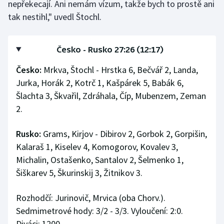
nepřekecají. Ani nemám vízum, takže bych to prostě ani
tak nestihl," uvedl Štochl.
Česko - Rusko 27:26 (12:17)
Česko:
Mrkva, Štochl - Hrstka 6, Bečvář 2, Landa,
Jurka, Horák 2, Kotrč 1, Kašpárek 5, Babák 6,
Šlachta 3, Škvařil, Zdráhala, Číp, Mubenzem, Zeman
2.
Rusko:
Grams, Kirjov - Dibirov 2, Gorbok 2, Gorpišin,
Kalaraš 1, Kiselev 4, Komogorov, Kovalev 3,
Michalin, Ostašenko, Santalov 2, Šelmenko 1,
Šiškarev 5, Škurinskij 3, Žitnikov 3.
Rozhodčí: Jurinovič, Mrvica (oba Chorv.).
Sedmimetrové hody: 3/2 - 3/3. Vyloučení: 2:0.
Diváci: 1200.