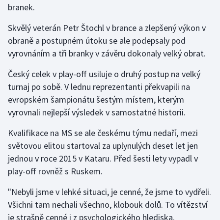
branek.
Gymnastika
Skvělý veterán Petr Štochl v brance a zlepšený výkon v
obraně a postupném útoku se ale podepsaly pod
Házená
vyrovnáním a tři branky v závěru dokonaly velký obrat.
Jezdectví
Český celek v play-off usiluje o druhý postup na velký
turnaj po sobě. V lednu reprezentanti překvapili na
Judo
evropském šampionátu šestým místem, kterým
vyrovnali nejlepší výsledek v samostatné historii.
Krasobruslení
Kvalifikace na MS se ale českému týmu nedaří, mezi
Lezení
světovou elitou startoval za uplynulých deset let jen
jednou v roce 2015 v Kataru. Před šesti lety vypadl v
Lyže a snowboard
play-off rovněž s Ruskem.
Moderní pětiboj
"Nebyli jsme v lehké situaci, je cenné, že jsme to vydřeli.
Všichni tam nechali všechno, klobouk dolů. To vítězství
Motorsport
je strašně cenné i z psychologického hlediska.