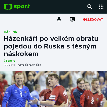
POPULÁRNÍ
SLEDOVAT
Fotbal
HÁZENÁ
Házenkáři po velkém obratu
Hokej
pojedou do Ruska s těsným
náskokem
Tenis
ČT sport
Atletika
8. 6. 2018
|
Zdroj:
ČT sport
,
ČTK
Cyklistika
DALŠÍ SPORTY
Americký fotbal
NEPŘEHLÉDNĚTE