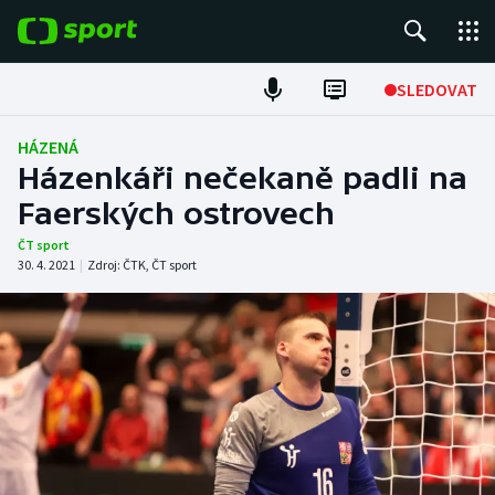
POPULÁRNÍ
SLEDOVAT
Fotbal
HÁZENÁ
Házenkáři nečekaně padli na
Hokej
Faerských ostrovech
Tenis
ČT sport
30. 4. 2021
|
Zdroj:
ČTK
,
ČT sport
Atletika
Cyklistika
DALŠÍ SPORTY
Americký fotbal
NEPŘEHLÉDNĚTE