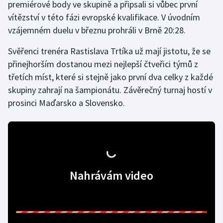
premiérové body ve skupině a připsali si vůbec první
vítězství v této fázi evropské kvalifikace. V úvodním
Gymnastika
vzájemném duelu v březnu prohráli v Brně 20:28.
Házená
Svěřenci trenéra Rastislava Trtíka už mají jistotu, že se
přinejhorším dostanou mezi nejlepší čtveřici týmů z
Jezdectví
třetích míst, které si stejně jako první dva celky z každé
skupiny zahrají na šampionátu. Závěrečný turnaj hostí v
Judo
prosinci Maďarsko a Slovensko.
Krasobruslení
Lezení
Lyže a snowboard
Nahrávám video
Moderní pětiboj
Motorsport