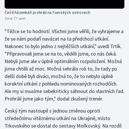
Olympijské hry
Čeští házenkáři prohráli na Faerských ostrovech
Zdroj:
ČT sport
Parasport
"Těžce se to hodnotí. Všichni jsme věřili, že vyhrajeme a
Plavání
že se nám podaří navázat na ta předchozí utkání.
Nakonec to bylo jedno z nejtěžších utkání," uvedl Trtík.
Plážový volejbal
"Připravovali jsme se na to, věděli jsme, co nás čeká.
Nebyli jsme ale v úplně optimálním rozpoložení. Možná
Ragby
jsme chtěli až moc. Možná sehrálo roli to, že tady po
delší době byli diváci, možná to, že to nebylo úplně
Rychlobruslení
korektní utkání z pohledu nominovaných rozhodčích.
Ale my si musíme sebekriticky sáhnout do vlastních řad.
Rychlostní kanoistika
Prohráli jsme jako tým," dodal zkušený trenér.
Short track
Český tým nastoupil s jednou změnou oproti
středečnímu vítěznému utkání na Ukrajině, místo
Sportovní střelba
Trkovského se dostal do sestavy Mořkovský. Na rozdíl