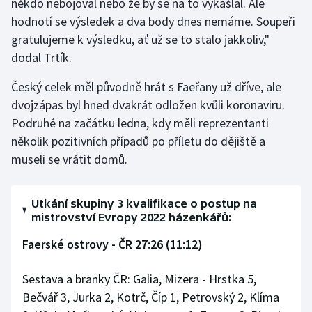
někdo nebojoval nebo že by se na to vykašlal. Ale
hodnotí se výsledek a dva body dnes nemáme. Soupeři
gratulujeme k výsledku, ať už se to stalo jakkoliv,"
dodal Trtík.
Český celek měl původně hrát s Faeřany už dříve, ale
dvojzápas byl hned dvakrát odložen kvůli koronaviru.
Podruhé na začátku ledna, kdy měli reprezentanti
několik pozitivních případů po příletu do dějiště a
museli se vrátit domů.
Utkání skupiny 3 kvalifikace o postup na
mistrovství Evropy 2022 házenkářů:
Faerské ostrovy - ČR 27:26 (11:12)
Sestava a branky ČR: Galia, Mizera - Hrstka 5,
Bečvář 3, Jurka 2, Kotrč, Číp 1, Petrovský 2, Klíma