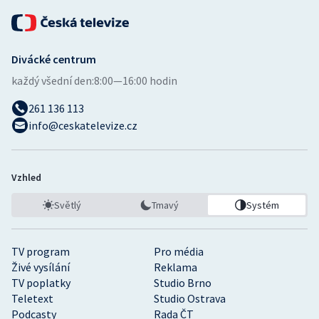
Divácké centrum
každý všední den:
8:00—16:00 hodin
261 136 113
info@ceskatelevize.cz
Vzhled
Světlý
Tmavý
Systém
TV program
Pro média
Živé vysílání
Reklama
TV poplatky
Studio Brno
Teletext
Studio Ostrava
Podcasty
Rada ČT