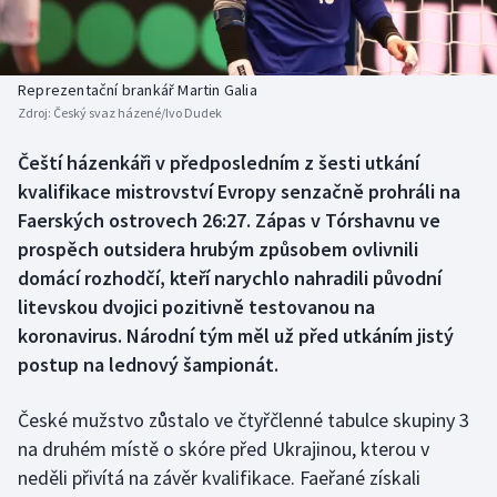
Baseball a softbal
Soutěže
Basketbal
Historické návraty
Reprezentační brankář Martin Galia
Zdroj:
Český svaz házené/Ivo Dudek
Biatlon
Aplikace ČT sport
Čeští házenkáři v předposledním z šesti utkání
Boby a skeleton
AZ kvíz
kvalifikace mistrovství Evropy senzačně prohráli na
Faerských ostrovech 26:27. Zápas v Tórshavnu ve
Box
prospěch outsidera hrubým způsobem ovlivnili
domácí rozhodčí, kteří narychlo nahradili původní
Curling
litevskou dvojici pozitivně testovanou na
koronavirus. Národní tým měl už před utkáním jistý
Dostihy
postup na lednový šampionát.
Florbal
České mužstvo zůstalo ve čtyřčlenné tabulce skupiny 3
Futsal
na druhém místě o skóre před Ukrajinou, kterou v
neděli přivítá na závěr kvalifikace. Faeřané získali
Golf