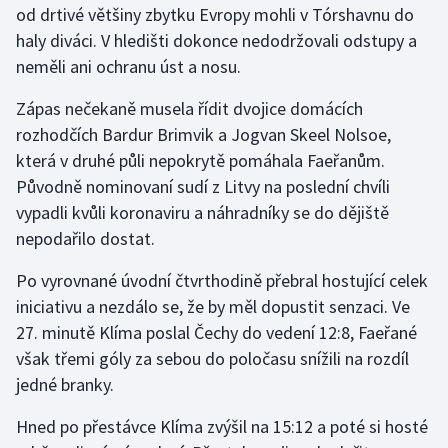
od drtivé většiny zbytku Evropy mohli v Tórshavnu do
Stolní tenis
haly diváci. V hledišti dokonce nedodržovali odstupy a
Triatlon
neměli ani ochranu úst a nosu.
Zápas nečekaně musela řídit dvojice domácích
Veslování
rozhodčích Bardur Brimvik a Jogvan Skeel Nolsoe,
Vodní slalom
která v druhé půli nepokrytě pomáhala Faeřanům.
Původně nominovaní sudí z Litvy na poslední chvíli
Volejbal
vypadli kvůli koronaviru a náhradníky se do dějiště
nepodařilo dostat.
Ostatní
Po vyrovnané úvodní čtvrthodině přebral hostující celek
iniciativu a nezdálo se, že by měl dopustit senzaci. Ve
27. minutě Klíma poslal Čechy do vedení 12:8, Faeřané
však třemi góly za sebou do poločasu snížili na rozdíl
jedné branky.
Hned po přestávce Klíma zvýšil na 15:12 a poté si hosté