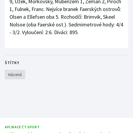
9, Užek, Mořkovský, Mubenzem 1, Zeman 2, Piroch
1, Fulnek, Franc. Nejvíce branek Faerských ostrovů:
Olsen a Ellefsen oba 5. Rozhodčí: Brimvik, Skeel
Nolsoe (oba Faerské ost.). Sedmimetrové hody: 4/4
- 3/2. Vyloučení: 2:6. Diváci: 895.
ŠTÍTKY
Házená
APLIKACE ČT SPORT