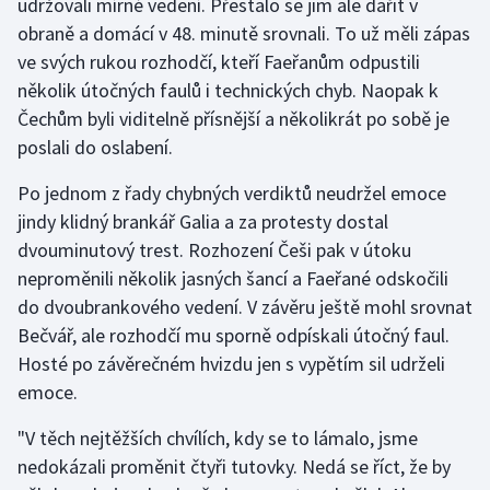
udržovali mírné vedení. Přestalo se jim ale dařit v
obraně a domácí v 48. minutě srovnali. To už měli zápas
ve svých rukou rozhodčí, kteří Faeřanům odpustili
několik útočných faulů i technických chyb. Naopak k
Čechům byli viditelně přísnější a několikrát po sobě je
poslali do oslabení.
Po jednom z řady chybných verdiktů neudržel emoce
jindy klidný brankář Galia a za protesty dostal
dvouminutový trest. Rozhození Češi pak v útoku
neproměnili několik jasných šancí a Faeřané odskočili
do dvoubrankového vedení. V závěru ještě mohl srovnat
Bečvář, ale rozhodčí mu sporně odpískali útočný faul.
Hosté po závěrečném hvizdu jen s vypětím sil udrželi
emoce.
"V těch nejtěžších chvílích, kdy se to lámalo, jsme
nedokázali proměnit čtyři tutovky. Nedá se říct, že by