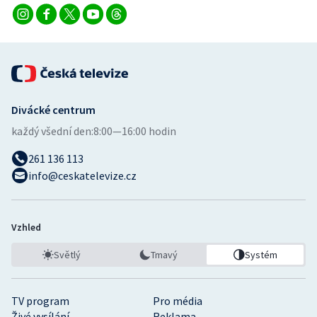
Divácké centrum
každý všední den:
8:00—16:00 hodin
261 136 113
info@ceskatelevize.cz
Vzhled
Světlý
Tmavý
Systém
TV program
Pro média
Živé vysílání
Reklama