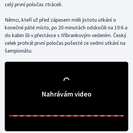
celý první poločas ztráceli.
Olympijské hry
Němci, kteří už před zápasem měli jistotu utkání o
Parasport
konečné páté místo, po 20 minutách odskočili na 10:6 a
do kabin šli v přestávce s tříbrankovým vedením. Český
Plavání
celek prohrál první poločas pošesté ze sedmi utkání na
šampionátu.
Plážový volejbal
Ragby
Rychlobruslení
Nahrávám video
Rychlostní kanoistika
Short track
Sportovní střelba