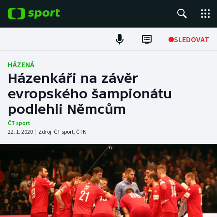
POPULÁRNÍ
SLEDOVAT
Fotbal
HÁZENÁ
Házenkáři na závěr
Hokej
evropského šampionátu
podlehli Němcům
Tenis
ČT sport
Atletika
22. 1. 2020
|
Zdroj:
ČT sport
,
ČTK
Cyklistika
DALŠÍ SPORTY
Americký fotbal
NEPŘEHLÉDNĚTE