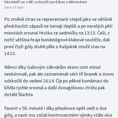
Házenkáři se s ME rozloučili porážkou s Německem
Stolní tenis
Zdroj:
ČT sport
Triatlon
Po změně stran se reprezentanti stejně jako ve většině
předchozích zápasů na turnaji zlepšili a po necelých pěti
Veslování
minutách srovnal Hrstka ze sedmičky na 13:13. Češi, z
nichž většina hraje bundesligové klubové soutěže, dali
Vodní slalom
první čtyři góly druhé půle a Kašpárek otočil stav na
14:13.
Volejbal
Němci díky Galiovým zákrokům skoro osm minut
Ostatní
neskórovali, pak ale zaznamenali sérii tří branek a znovu
odskočili do vedení 16:14. Číp po pěkné kombinaci do
křídla rychle srovnal a další dvougólovou ztrátu pak
dotáhl Šlachta.
Favorit v 50. minutě i díky přesilovce opět vedl o dva
góly, a navíc mu začali kontroverzními výroky stále více