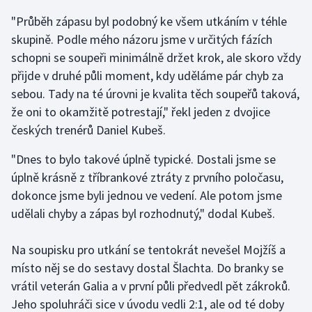
"Průběh zápasu byl podobný ke všem utkáním v téhle
Gymnastika
skupině. Podle mého názoru jsme v určitých fázích
schopni se soupeři minimálně držet krok, ale skoro vždy
Házená
přijde v druhé půli moment, kdy uděláme pár chyb za
sebou. Tady na té úrovni je kvalita těch soupeřů taková,
Jezdectví
že oni to okamžitě potrestají," řekl jeden z dvojice
českých trenérů Daniel Kubeš.
Judo
"Dnes to bylo takové úplně typické. Dostali jsme se
Krasobruslení
úplně krásně z tříbrankové ztráty z prvního poločasu,
dokonce jsme byli jednou ve vedení. Ale potom jsme
Lezení
udělali chyby a zápas byl rozhodnutý," dodal Kubeš.
Lyže a snowboard
Na soupisku pro utkání se tentokrát nevešel Mojžíš a
Moderní pětiboj
místo něj se do sestavy dostal Šlachta. Do branky se
vrátil veterán Galia a v první půli předvedl pět zákroků.
Motorsport
Jeho spoluhráči sice v úvodu vedli 2:1, ale od té doby