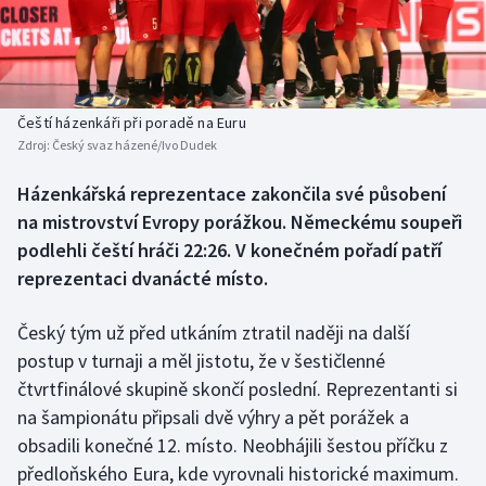
Baseball a softbal
Soutěže
Basketbal
Historické návraty
Biatlon
Aplikace ČT sport
Čeští házenkáři při poradě na Euru
Zdroj:
Český svaz házené/Ivo Dudek
Boby a skeleton
AZ kvíz
Házenkářská reprezentace zakončila své působení
na mistrovství Evropy porážkou. Německému soupeři
Box
podlehli čeští hráči 22:26. V konečném pořadí patří
Curling
reprezentaci dvanácté místo.
Dostihy
Český tým už před utkáním ztratil naději na další
postup v turnaji a měl jistotu, že v šestičlenné
Florbal
čtvrtfinálové skupině skončí poslední. Reprezentanti si
na šampionátu připsali dvě výhry a pět porážek a
Futsal
obsadili konečné 12. místo. Neobhájili šestou příčku z
předloňského Eura, kde vyrovnali historické maximum.
Golf