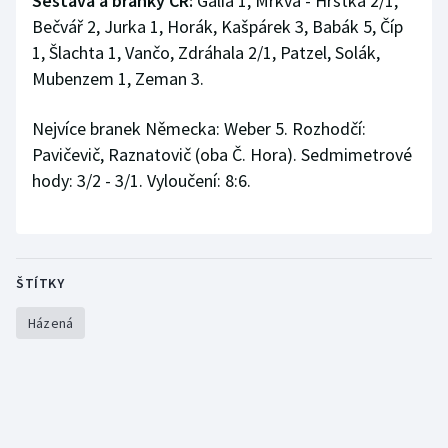
Sestava a branky ČR:
Galia 1, Mrkva - Hrstka 2/1,
Bečvář 2, Jurka 1, Horák, Kašpárek 3, Babák 5, Číp
1, Šlachta 1, Vančo, Zdráhala 2/1, Patzel, Solák,
Mubenzem 1, Zeman 3.
Nejvíce branek Německa: Weber 5. Rozhodčí:
Pavičevič, Raznatovič (oba Č. Hora). Sedmimetrové
hody: 3/2 - 3/1. Vyloučení: 8:6.
ŠTÍTKY
Házená