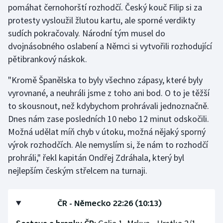
pomáhat černohorští rozhodčí. Český kouč Filip si za
protesty vysloužil žlutou kartu, ale sporné verdikty
sudích pokračovaly. Národní tým musel do
dvojnásobného oslabení a Němci si vytvořili rozhodující
pětibrankový náskok.
"Kromě Španělska to byly všechno zápasy, které byly
vyrovnané, a neuhráli jsme z toho ani bod. O to je těžší
to skousnout, než kdybychom prohrávali jednoznačně.
Dnes nám zase posledních 10 nebo 12 minut odskočili.
Možná udělat míň chyb v útoku, možná nějaký sporný
výrok rozhodčích. Ale nemyslím si, že nám to rozhodčí
prohráli," řekl kapitán Ondřej Zdráhala, který byl
nejlepším českým střelcem na turnaji.
ČR - Německo 22:26 (10:13)