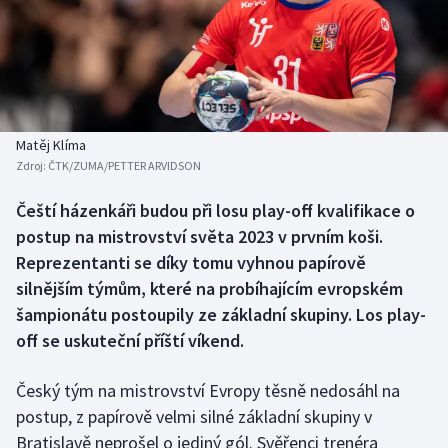
Baseball a softbal
Soutěže
Basketbal
Historické návraty
Biatlon
Aplikace ČT sport
Matěj Klíma
Boby a skeleton
AZ kvíz
Zdroj:
ČTK/ZUMA/PETTER ARVIDSON
Box
Čeští házenkáři budou při losu play-off kvalifikace o
postup na mistrovství světa 2023 v prvním koši.
Curling
Reprezentanti se díky tomu vyhnou papírově
silnějším týmům, které na probíhajícím evropském
Dostihy
šampionátu postoupily ze základní skupiny. Los play-
off se uskuteční příští víkend.
Florbal
Český tým na mistrovství Evropy těsně nedosáhl na
Futsal
postup, z papírově velmi silné základní skupiny v
Bratislavě neprošel o jediný gól. Svěřenci trenéra
Golf