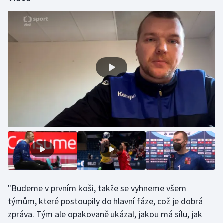
Stolní tenis
Triatlon
Veslování
Vodní slalom
Volejbal
Ostatní
"Budeme v prvním koši, takže se vyhneme všem
týmům, které postoupily do hlavní fáze, což je dobrá
zpráva. Tým ale opakovaně ukázal, jakou má sílu, jak