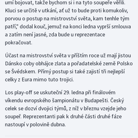
umí bojovat, takže bychom si i na tyto soupeře věřili.
Kluci se určitě v utkání, ať už to bude proti komukoliv,
porvou o postup na mistrovství světa, kam tenhle tým
patří," dodal kouč, jemuž na konci ledna vyprší smlouva
a zatím není jasné, zda bude u reprezentace
pokračovat.
Účast na mistrovství světa v příštím roce už mají jistou
Dánsko coby obhájce zlata a pořadatelské země Polsko
se Švédskem. Přímý postup si také zajistí tři nejlepší
celky z Eura mimo tuto trojici.
Los play-off se uskuteční 29. ledna při finálovém
víkendu evropského šampionátu v Budapešti. Český
celek se dozví dvojici týmů, z níž v březnu vzejde jeho
soupeř. Reprezentanti pak k druhé části druhé fáze
nastoupí v polovině dubna.