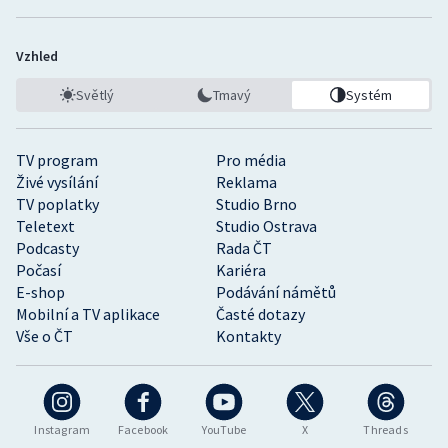
Vzhled
Světlý
Tmavý
Systém
TV program
Pro média
Živé vysílání
Reklama
TV poplatky
Studio Brno
Teletext
Studio Ostrava
Podcasty
Rada ČT
Počasí
Kariéra
E-shop
Podávání námětů
Mobilní a TV aplikace
Časté dotazy
Vše o ČT
Kontakty
Instagram
Facebook
YouTube
X
Threads