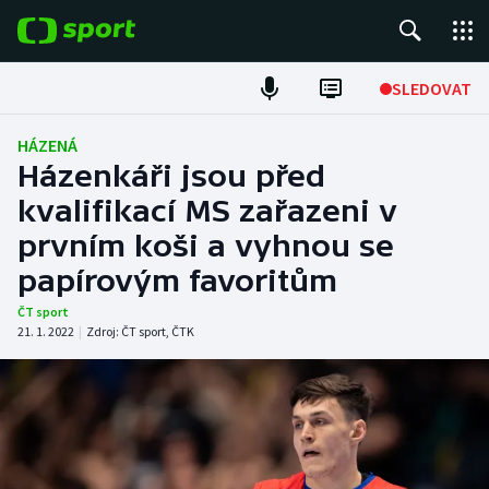
POPULÁRNÍ
SLEDOVAT
Fotbal
HÁZENÁ
Házenkáři jsou před
Hokej
kvalifikací MS zařazeni v
prvním koši a vyhnou se
Tenis
papírovým favoritům
Atletika
ČT sport
21. 1. 2022
|
Zdroj:
ČT sport
,
ČTK
Cyklistika
DALŠÍ SPORTY
Americký fotbal
NEPŘEHLÉDNĚTE