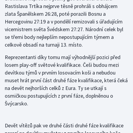
Rastislava Trtíka nejprve těsně prohráli s obhájcem
zlata Španělskem 26:28, poté porazili Bosnu a
Gymnastika
Hercegovinu 27:19 a v pondělí remizovali s úřadujícím
Házená
vicemistrem světa Švédskem 27:27. Národní celek byl
se třemi body nejlepším nepostupujícím týmem a
Jezdectví
celkově obsadí na turnaji 13. místo.
Judo
Reprezentanti díky tomu mají výhodnější pozici před
losem play-off světové kvalifikace. Češi budou mezi
Krasobruslení
devítkou týmů v prvním losovacím koši a nebudou
muset hrát první část druhé fáze kvalifikace, která čeká
Lezení
na devět nejhorších celků z Eura. Ty se utkají s
osmičkou postupujících z první fáze, doplněnou o
Lyže a snowboard
Švýcarsko.
Moderní pětiboj
Devět vítězů pak ve druhé části druhé fáze kvalifikace
Motorsport