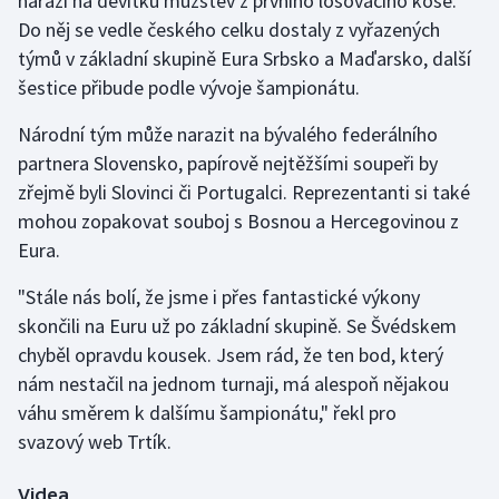
narazí na devítku mužstev z prvního losovacího koše.
Do něj se vedle českého celku dostaly z vyřazených
Olympijské hry
týmů v základní skupině Eura Srbsko a Maďarsko, další
šestice přibude podle vývoje šampionátu.
Parasport
Národní tým může narazit na bývalého federálního
Plavání
partnera Slovensko, papírově nejtěžšími soupeři by
zřejmě byli Slovinci či Portugalci. Reprezentanti si také
Plážový volejbal
mohou zopakovat souboj s Bosnou a Hercegovinou z
Ragby
Eura.
"Stále nás bolí, že jsme i přes fantastické výkony
Rychlobruslení
skončili na Euru už po základní skupině. Se Švédskem
chyběl opravdu kousek. Jsem rád, že ten bod, který
Rychlostní kanoistika
nám nestačil na jednom turnaji, má alespoň nějakou
Short track
váhu směrem k dalšímu šampionátu," řekl pro
svazový web Trtík.
Sportovní střelba
Videa