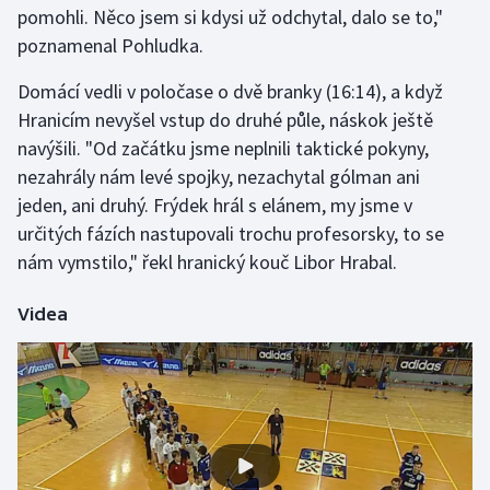
pomohli. Něco jsem si kdysi už odchytal, dalo se to,"
poznamenal Pohludka.
Gymnastika
Domácí vedli v poločase o dvě branky (16:14), a když
Házená
Hranicím nevyšel vstup do druhé půle, náskok ještě
navýšili. "Od začátku jsme neplnili taktické pokyny,
Jezdectví
nezahrály nám levé spojky, nezachytal gólman ani
jeden, ani druhý. Frýdek hrál s elánem, my jsme v
Judo
určitých fázích nastupovali trochu profesorsky, to se
nám vymstilo," řekl hranický kouč Libor Hrabal.
Krasobruslení
Lezení
Videa
Lyže a snowboard
Moderní pětiboj
Motorsport