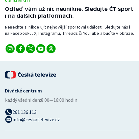
SOCIÁLNÍ SÍTĚ
Odteď vám už nic neunikne. Sledujte ČT sport
i na dalších platformách.
Nenechte si nikde ujít nejnovější sportovní události. Sledujte nás i
na Facebooku, X, Instagramu, Threads či YouTube a buďte v obraze.
Divácké centrum
každý všední den:
8:00—16:00 hodin
261 136 113
info@ceskatelevize.cz