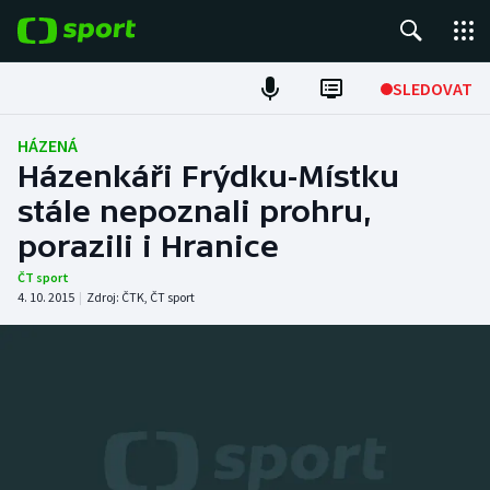
POPULÁRNÍ
SLEDOVAT
Fotbal
HÁZENÁ
Házenkáři Frýdku-Místku
Hokej
stále nepoznali prohru,
porazili i Hranice
Tenis
ČT sport
Atletika
4. 10. 2015
|
Zdroj:
ČTK
,
ČT sport
Cyklistika
DALŠÍ SPORTY
Americký fotbal
NEPŘEHLÉDNĚTE