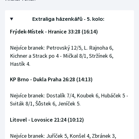
Stolní tenis
Triatlon
Extraliga házenkářů - 5. kolo:
Frýdek-Místek - Hranice 33:28 (16:14)
Veslování
Nejvíce branek: Petrovský 12/5, L. Rajnoha 6,
Vodní slalom
Kichner a Strack po 4 - Mičkal 8/1, Stržínek 6,
Hastík 4.
Volejbal
Ostatní
KP Brno - Dukla Praha 26:28 (14:13)
Nejvíce branek: Dostalík 7/4, Koubek 6, Hubáček 5 -
Sviták 8/1, Šůstek 6, Jeníček 5.
Litovel - Lovosice 21:24 (10:12)
Nejvíce branek: Juříček 5, Konšel 4, Zbránek 3,