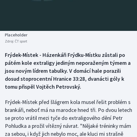
Baseball a softbal
Soutěže
Basketbal
Historické návraty
Biatlon
Aplikace ČT sport
Placeholder
Zdroj:
ČT sport
Boby a skeleton
AZ kvíz
Frýdek-Místek - Házenkáři Frýdku-Místku zůstali po
pátém kole extraligy jediným neporaženým týmem a
Box
jsou novým lídrem tabulky. V domácí hale porazili
Curling
dosud stoprocentní Hranice 33:28, dvanácti góly k
tomu přispěl Vojtěch Petrovský.
Dostihy
Frýdek-Místek před šlágrem kola musel řešit problém s
Florbal
brankáři, neboť má na marodce hned tři. Po dvou letech
se proto vrátil mezi tyče do extraligového dění Petr
Futsal
Pohludka a prožil vítězný návrat. "Nějaké tréninky mám
za sebou, i když jich nebylo moc, ale kluci mi strašně
Golf