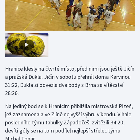
Olympijské hry
Parasport
Plavání
Plážový volejbal
Hranice klesly na čtvrté místo, před nimi jsou ještě Jičín
Ragby
a pražská Dukla. Jičín v sobotu přehrál doma Karvinou
Rychlobruslení
31:22, Dukla si odvezla dva body z Brna za vítězství
28:26.
Rychlostní kanoistika
Na jediný bod se k Hranicím přiblížila mistrovská Plzeň,
jež zaznamenala ve Zlíně nejvyšší výhru víkendu. V hale
Short track
posledního týmu tabulky Západočeši zvítězili 34:20,
Sportovní střelba
devíti góly se na tom podílel nejlepší střelec týmu
Michal Tonar.