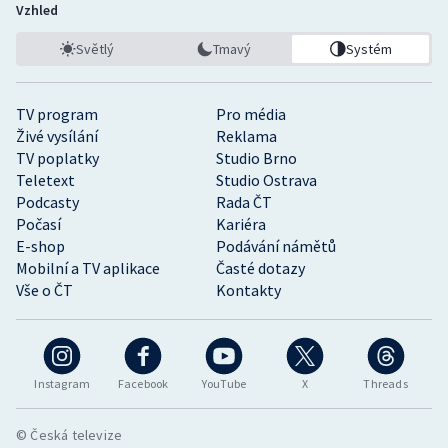
Vzhled
Světlý
Tmavý
Systém
TV program
Pro média
Živé vysílání
Reklama
TV poplatky
Studio Brno
Teletext
Studio Ostrava
Podcasty
Rada ČT
Počasí
Kariéra
E-shop
Podávání námětů
Mobilní a TV aplikace
Časté dotazy
Vše o ČT
Kontakty
Instagram
Facebook
YouTube
X
Threads
© Česká televize