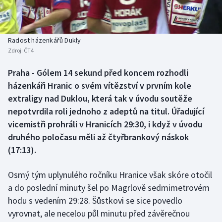
Baseball a softbal
Soutěže
Basketbal
Historické návraty
Radost házenkářů Dukly
Zdroj:
ČT4
Biatlon
Aplikace ČT sport
Praha - Gólem 14 sekund před koncem rozhodli
Boby a skeleton
AZ kvíz
házenkáři Hranic o svém vítězství v prvním kole
extraligy nad Duklou, která tak v úvodu soutěže
Box
nepotvrdila roli jednoho z adeptů na titul. Úřadující
vicemistři prohráli v Hranicích 29:30, i když v úvodu
Curling
druhého poločasu měli až čtyřbrankový náskok
(17:13).
Dostihy
Florbal
Osmý tým uplynulého ročníku Hranice však skóre otočil
a do poslední minuty šel po Magrlově sedmimetrovém
Futsal
hodu s vedením 29:28. Šůstkovi se sice povedlo
vyrovnat, ale necelou půl minutu před závěrečnou
Golf