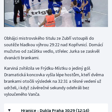
Olympijské hry
Parasport
Plavání
Obhájci mistrovského titulu ze Zubří vstoupili do
Plážový volejbal
soutěže hladkou výhrou 29:22 nad Kopřivnicí. Domácí
mužstvo od začátku vedlo, střelec Jurka se zaskvěl
Ragby
dvanácti brankami.
Rychlobruslení
Karviná zvítězila ve Frýdku-Místku o jediný gól.
Dramatická koncovka vyšla lépe hostům, kteří dvěma
Rychlostní kanoistika
brankami otočili výsledek na 32:31 a těsné vedení už
udrželi, i když závěrečné sekundy odehráli bez
Short track
vyloučeného Vanča.
Sportovní střelba
Hranice - Dukla Praha 30:29 (12:14)