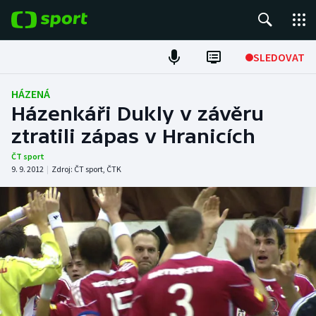
POPULÁRNÍ
SLEDOVAT
Fotbal
HÁZENÁ
Házenkáři Dukly v závěru
Hokej
ztratili zápas v Hranicích
Tenis
ČT sport
9. 9. 2012
|
Zdroj:
ČT sport
,
ČTK
Atletika
Cyklistika
DALŠÍ SPORTY
Americký fotbal
NEPŘEHLÉDNĚTE