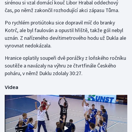
sirénou si vzal domácí kouč Libor Hrabal oddechový
čas, po němž zakončil rozhodující akci zápasu Tůma.
Gymnastika
Po rychlém protiútoku sice dopravil míč do branky
Házená
Kotrč, ale byl faulován a opustil hřiště, takže gól nebyl
uznán. Z nařízeného devítimetrového hodu už Dukla ale
Jezdectví
vyrovnat nedokázala.
Judo
Hranice oplatily soupeři dvě porážky z loňského ročníku
soutěže a navázaly na výhru ze čtvrtfinále Českého
Krasobruslení
poháru, v němž Duklu zdolaly 30:27.
Lezení
Videa
Lyže a snowboard
Moderní pětiboj
Motorsport