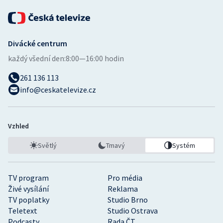
Divácké centrum
každý všední den:
8:00—16:00 hodin
261 136 113
info@ceskatelevize.cz
Vzhled
Světlý
Tmavý
Systém
TV program
Pro média
Živé vysílání
Reklama
TV poplatky
Studio Brno
Teletext
Studio Ostrava
Podcasty
Rada ČT