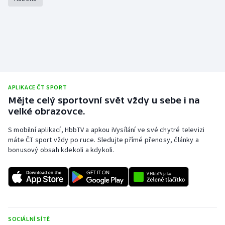
Olympijské hry
Parasport
Plavání
Plážový volejbal
APLIKACE ČT SPORT
Mějte celý sportovní svět vždy u sebe i na
velké obrazovce.
Ragby
S mobilní aplikací, HbbTV a apkou iVysílání ve své chytré televizi
Rychlobruslení
máte ČT sport vždy po ruce. Sledujte přímé přenosy, články a
bonusový obsah kdekoli a kdykoli.
Rychlostní kanoistika
Short track
Sportovní střelba
SOCIÁLNÍ SÍTĚ