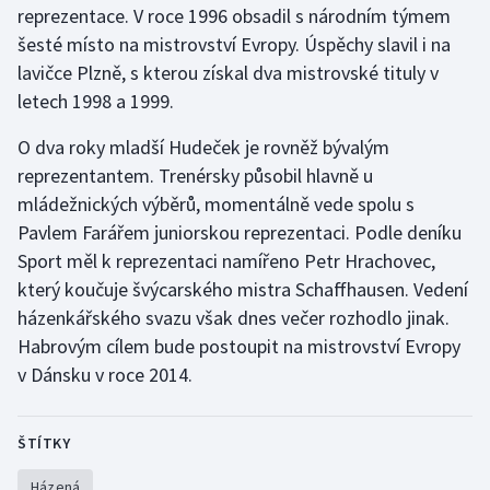
reprezentace. V roce 1996 obsadil s národním týmem
šesté místo na mistrovství Evropy. Úspěchy slavil i na
Gymnastika
lavičce Plzně, s kterou získal dva mistrovské tituly v
letech 1998 a 1999.
Házená
O dva roky mladší Hudeček je rovněž bývalým
Jezdectví
reprezentantem. Trenérsky působil hlavně u
mládežnických výběrů, momentálně vede spolu s
Judo
Pavlem Farářem juniorskou reprezentaci. Podle deníku
Sport měl k reprezentaci namířeno Petr Hrachovec,
Krasobruslení
který koučuje švýcarského mistra Schaffhausen. Vedení
Lezení
házenkářského svazu však dnes večer rozhodlo jinak.
Habrovým cílem bude postoupit na mistrovství Evropy
Lyže a snowboard
v Dánsku v roce 2014.
Moderní pětiboj
ŠTÍTKY
Motorsport
Házená