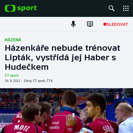
POPULÁRNÍ
SLEDOVAT
Fotbal
HÁZENÁ
Házenkáře nebude trénovat
Hokej
Lipták, vystřídá jej Haber s
Hudečkem
Tenis
ČT sport
Atletika
26. 9. 2012
|
Zdroj:
ČT sport
,
ČTK
Cyklistika
DALŠÍ SPORTY
Americký fotbal
NEPŘEHLÉDNĚTE