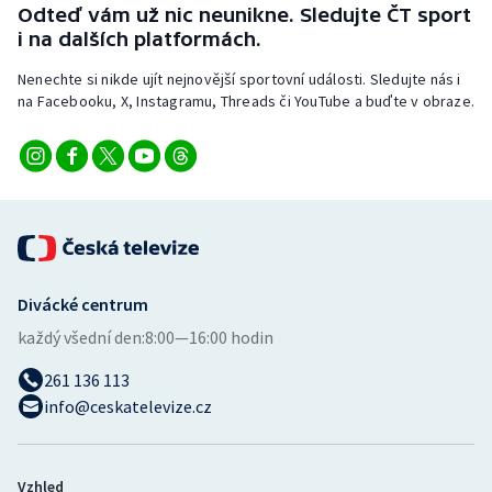
Odteď vám už nic neunikne. Sledujte ČT sport
Stolní tenis
i na dalších platformách.
Triatlon
Nenechte si nikde ujít nejnovější sportovní události. Sledujte nás i
na Facebooku, X, Instagramu, Threads či YouTube a buďte v obraze.
Veslování
Vodní slalom
Volejbal
Ostatní
Divácké centrum
každý všední den:
8:00—16:00 hodin
261 136 113
info@ceskatelevize.cz
Vzhled