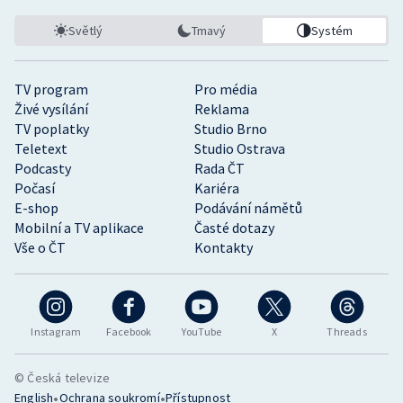
Světlý
Tmavý
Systém
TV program
Pro média
Živé vysílání
Reklama
TV poplatky
Studio Brno
Teletext
Studio Ostrava
Podcasty
Rada ČT
Počasí
Kariéra
E-shop
Podávání námětů
Mobilní a TV aplikace
Časté dotazy
Vše o ČT
Kontakty
Instagram
Facebook
YouTube
X
Threads
© Česká televize
•
•
English
Ochrana soukromí
Přístupnost