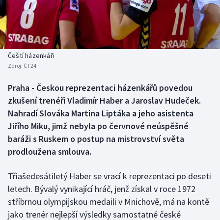
Baseball a softbal
Soutěže
Basketbal
Historické návraty
Biatlon
Aplikace ČT sport
Čeští házenkáři
Zdroj:
ČT24
Boby a skeleton
AZ kvíz
Praha - Českou reprezentaci házenkářů povedou
zkušení trenéři Vladimír Haber a Jaroslav Hudeček.
Box
Nahradí Slováka Martina Liptáka a jeho asistenta
Curling
Jiřího Miku, jimž nebyla po červnové neúspěšné
baráži s Ruskem o postup na mistrovství světa
Dostihy
prodloužena smlouva.
Florbal
Třiašedesátiletý Haber se vrací k reprezentaci po deseti
letech. Bývalý vynikající hráč, jenž získal v roce 1972
Futsal
stříbrnou olympijskou medaili v Mnichově, má na kontě
jako trenér nejlepší výsledky samostatné české
Golf