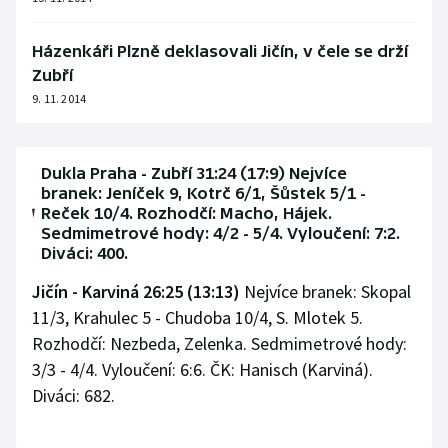
Olympijské hry
Házenkáři Plzně deklasovali Jičín, v čele se drží
Zubří
Parasport
9. 11. 2014
Plavání
Plážový volejbal
Dukla Praha - Zubří 31:24 (17:9) Nejvíce
branek: Jeníček 9, Kotrč 6/1, Šůstek 5/1 -
Reček 10/4. Rozhodčí: Macho, Hájek.
Ragby
Sedmimetrové hody: 4/2 - 5/4. Vyloučení: 7:2.
Diváci: 400.
Rychlobruslení
Jičín - Karviná 26:25 (13:13)
Nejvíce branek: Skopal
11/3, Krahulec 5 - Chudoba 10/4, S. Mlotek 5.
Rychlostní kanoistika
Rozhodčí: Nezbeda, Zelenka. Sedmimetrové hody:
Short track
3/3 - 4/4. Vyloučení: 6:6. ČK: Hanisch (Karviná).
Diváci: 682.
Sportovní střelba