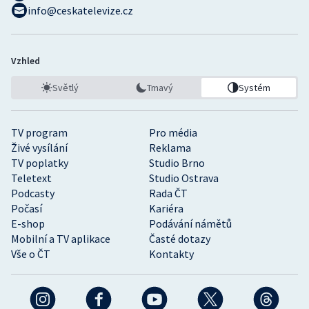
info@ceskatelevize.cz
Vzhled
Světlý
Tmavý
Systém
TV program
Pro média
Živé vysílání
Reklama
TV poplatky
Studio Brno
Teletext
Studio Ostrava
Podcasty
Rada ČT
Počasí
Kariéra
E-shop
Podávání námětů
Mobilní a TV aplikace
Časté dotazy
Vše o ČT
Kontakty