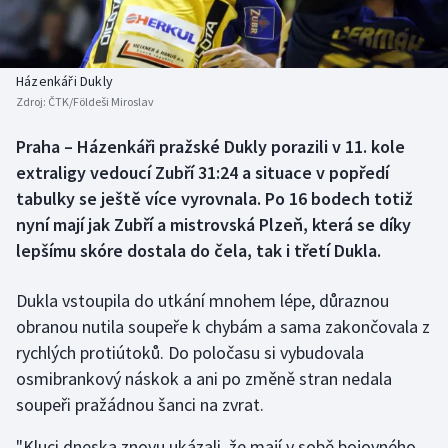
Baseball a softbal
Soutěže
Basketbal
Historické návraty
Házenkáři Dukly
Zdroj:
ČTK/Földeši Miroslav
Biatlon
Aplikace ČT sport
Praha – Házenkáři pražské Dukly porazili v 11. kole
Boby a skeleton
AZ kvíz
extraligy vedoucí Zubří 31:24 a situace v popředí
tabulky se ještě více vyrovnala. Po 16 bodech totiž
Box
nyní mají jak Zubří a mistrovská Plzeň, která se díky
lepšímu skóre dostala do čela, tak i třetí Dukla.
Curling
Dukla vstoupila do utkání mnohem lépe, důraznou
Dostihy
obranou nutila soupeře k chybám a sama zakončovala z
Florbal
rychlých protiútoků. Do poločasu si vybudovala
osmibrankový náskok a ani po změně stran nedala
Futsal
soupeři pražádnou šanci na zvrat.
"Kluci dneska znovu ukázali, že mají v sobě bojovného
Golf