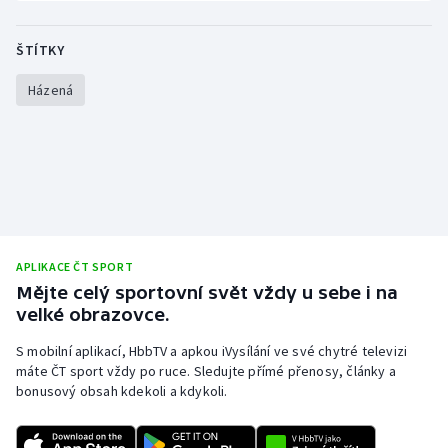
Stolní tenis
ŠTÍTKY
Triatlon
Házená
Veslování
Vodní slalom
Volejbal
Ostatní
APLIKACE ČT SPORT
Mějte celý sportovní svět vždy u sebe i na
velké obrazovce.
S mobilní aplikací, HbbTV a apkou iVysílání ve své chytré televizi
máte ČT sport vždy po ruce. Sledujte přímé přenosy, články a
bonusový obsah kdekoli a kdykoli.