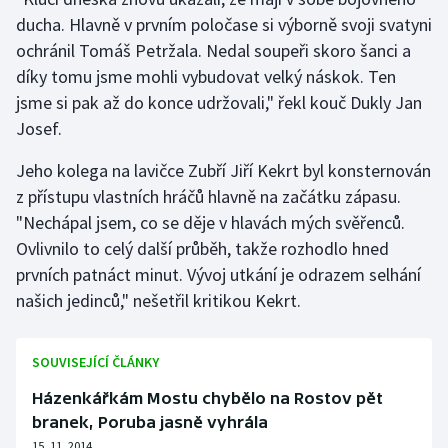
ducha. Hlavně v prvním poločase si výborně svoji svatyni
Gymnastika
ochránil Tomáš Petržala. Nedal soupeři skoro šanci a
díky tomu jsme mohli vybudovat velký náskok. Ten
Házená
jsme si pak až do konce udržovali," řekl kouč Dukly Jan
Josef.
Jezdectví
Jeho kolega na lavičce Zubří Jiří Kekrt byl konsternován
Judo
z přístupu vlastních hráčů hlavně na začátku zápasu.
"Nechápal jsem, co se děje v hlavách mých svěřenců.
Krasobruslení
Ovlivnilo to celý další průběh, takže rozhodlo hned
prvních patnáct minut. Vývoj utkání je odrazem selhání
Lezení
našich jedinců," nešetřil kritikou Kekrt.
Lyže a snowboard
SOUVISEJÍCÍ ČLÁNKY
Moderní pětiboj
Házenkářkám Mostu chybělo na Rostov pět
branek, Poruba jasně vyhrála
Motorsport
15. 11. 2014