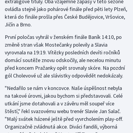
extraligové tituly. Oba vzájemné zápasy v této sezoně
Stolní tenis
ovládla stejně jako pohárové finále před pěti lety Plzeň,
která do finále prošla přes České Budějovice, Vršovice,
Triatlon
Jičín a Brno.
Veslování
První poločas vyhrál v ženském finále Baník 14:10, po
změně stran však Mostečanky polevily a Slavia
Vodní slalom
vyrovnala na 19:19. Vítězky posledních devíti ročníků
domácí soutěže znovu odskočily, ale necelou minutu
Volejbal
před koncem Pražanky opět srovnaly skóre. Na pozdní
gól Cholevové už ale slávistky odpovědět nedokázaly.
Ostatní
"Nedařilo se nám v koncovce. Naše úspěšnost nebyla
na takové úrovni, jakou bychom si představovali. Celé
utkání jsme dotahovali a v závěru měl soupeř více
štěstí," řekl svazovému webu trenér Slavie Jan Salač.
"Malý svátek házené ještě před vyvrcholením play-off.
Organizačně zvládnutá akce. Diváci fandili, výborná