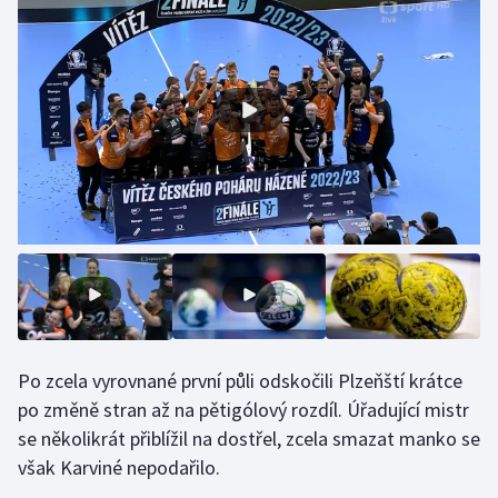
Gymnastika
Házená
Jezdectví
Judo
Krasobruslení
Lezení
Lyže a snowboard
Po zcela vyrovnané první půli odskočili Plzeňští krátce
po změně stran až na pětigólový rozdíl. Úřadující mistr
Moderní pětiboj
se několikrát přiblížil na dostřel, zcela smazat manko se
však Karviné nepodařilo.
Motorsport