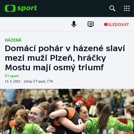
POPULÁRNÍ
SLEDOVAT
Fotbal
HÁZENÁ
Domácí pohár v házené slaví
Hokej
mezi muži Plzeň, hráčky
Mostu mají osmý triumf
Tenis
ČT sport
Atletika
15. 3. 2023
|
Zdroj:
ČT sport
,
ČTK
Cyklistika
DALŠÍ SPORTY
Americký fotbal
NEPŘEHLÉDNĚTE