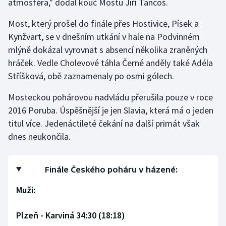
atmosféra," dodal kouč Mostu Jiří Tancoš.
Most, který prošel do finále přes Hostivice, Písek a
Kynžvart, se v dnešním utkání v hale na Podvinném
mlýně dokázal vyrovnat s absencí několika zraněných
hráček. Vedle Cholevové táhla Černé anděly také Adéla
Stříšková, obě zaznamenaly po osmi gólech.
Mosteckou pohárovou nadvládu přerušila pouze v roce
2016 Poruba. Úspěšnější je jen Slavia, která má o jeden
titul více. Jedenáctileté čekání na další primát však
dnes neukončila.
Finále Českého poháru v házené:
Muži:
Plzeň - Karviná 34:30 (18:18)