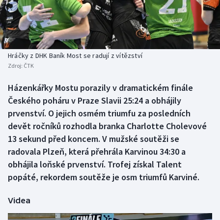
Baseball a softbal
Soutěže
Basketbal
Historické návraty
Biatlon
Aplikace ČT sport
Hráčky z DHK Baník Most se radují z vítězství
Zdroj:
ČTK
Boby a skeleton
AZ kvíz
Házenkářky Mostu porazily v dramatickém finále
Českého poháru v Praze Slavii 25:24 a obhájily
Box
prvenství. O jejich osmém triumfu za posledních
Curling
devět ročníků rozhodla branka Charlotte Cholevové
13 sekund před koncem. V mužské soutěži se
Dostihy
radovala Plzeň, která přehrála Karvinou 34:30 a
obhájila loňské prvenství. Trofej získal Talent
Florbal
popáté, rekordem soutěže je osm triumfů Karviné.
Futsal
Videa
Golf