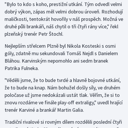
"Bylo to kdo s koho, prestižní utkání. Tým odvedl velmi
Olympijské hry
dobrý výkon, zápas měl velmi dobrou úroveň. Rozhodují
maličkosti, tentokrát hovořily v náš prospěch. Možná ve
Parasport
druhé půli brankáři, náš chytil o tři čtyři rány více," řekl
plzeňský trenér Petr Štochl.
Plavání
Nejlepším střelcem Plzně byl Nikola Kosteski s osmi
Plážový volejbal
góly, zdatně mu sekundovali Tomáš Nejdl s Danielem
Bláhou. Karvinským nepomohlo ani sedm branek
Ragby
Patrika Fulneka.
Rychlobruslení
"Věděli jsme, že to bude tvrdé a hlavně bojovné utkání,
že to bude na knap. Nám bohužel došly síly, ve druhém
Rychlostní kanoistika
poločase už jsme nedokázali ustát tlak. Věřím, že si to
znovu rozdáme ve finále play-off extraligy," uvedl hrající
Short track
trenér Karviné a brankář Martin Galia.
Sportovní střelba
Tradiční rivalové si rovným dílem rozdělili poslední čtyři