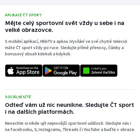
Stolní tenis
APLIKACE ČT SPORT
Triatlon
Mějte celý sportovní svět vždy u sebe i na
velké obrazovce.
Veslování
S mobilní aplikací, HbbTV a apkou iVysílání ve své chytré televizi
máte ČT sport vždy po ruce. Sledujte přímé přenosy, články a
Vodní slalom
bonusový obsah kdekoli a kdykoli.
Volejbal
Ostatní
SOCIÁLNÍ SÍTĚ
Odteď vám už nic neunikne. Sledujte ČT sport
i na dalších platformách.
Nenechte si nikde ujít nejnovější sportovní události. Sledujte nás i
na Facebooku, X, Instagramu, Threads či YouTube a buďte v obraze.