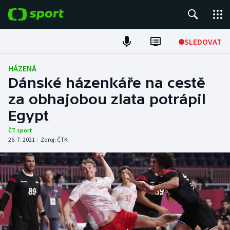
POPULÁRNÍ
SLEDOVAT
Fotbal
HÁZENÁ
Dánské házenkáře na cestě
Hokej
za obhajobou zlata potrápil
Egypt
Tenis
ČT sport
Atletika
26. 7. 2021
|
Zdroj:
ČTK
Cyklistika
DALŠÍ SPORTY
Americký fotbal
NEPŘEHLÉDNĚTE