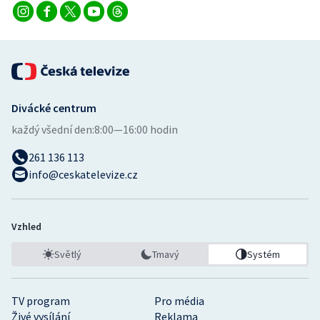
Divácké centrum
každý všední den:
8:00—16:00 hodin
261 136 113
info@ceskatelevize.cz
Vzhled
Světlý
Tmavý
Systém
TV program
Pro média
Živé vysílání
Reklama