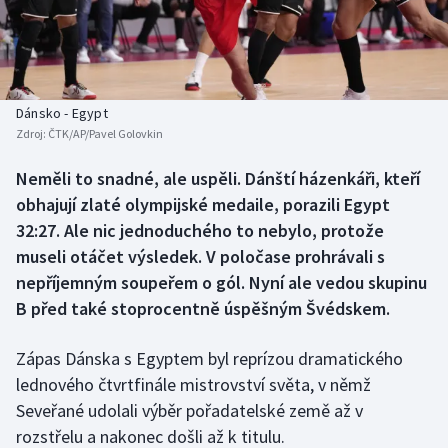
Baseball a softbal
Soutěže
Basketbal
Historické návraty
Biatlon
Aplikace ČT sport
Dánsko - Egypt
Zdroj:
ČTK/AP/Pavel Golovkin
Boby a skeleton
AZ kvíz
Neměli to snadné, ale uspěli. Dánští házenkáři, kteří
obhajují zlaté olympijské medaile, porazili Egypt
Box
32:27. Ale nic jednoduchého to nebylo, protože
Curling
museli otáčet výsledek. V poločase prohrávali s
nepříjemným soupeřem o gól. Nyní ale vedou skupinu
Dostihy
B před také stoprocentně úspěšným Švédskem.
Florbal
Zápas Dánska s Egyptem byl reprízou dramatického
lednového čtvrtfinále mistrovství světa, v němž
Futsal
Seveřané udolali výběr pořadatelské země až v
rozstřelu a nakonec došli až k titulu.
Golf