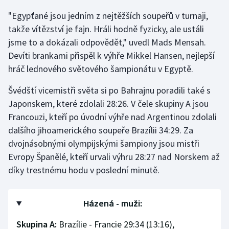
"Egypťané jsou jedním z nejtěžších soupeřů v turnaji,
Gymnastika
takže vítězství je fajn. Hráli hodně fyzicky, ale ustáli
jsme to a dokázali odpovědět," uvedl Mads Mensah.
Házená
Devíti brankami přispěl k výhře Mikkel Hansen, nejlepší
hráč lednového světového šampionátu v Egyptě.
Jezdectví
Švédští vicemistři světa si po Bahrajnu poradili také s
Judo
Japonskem, které zdolali 28:26. V čele skupiny A jsou
Francouzi, kteří po úvodní výhře nad Argentinou zdolali
Krasobruslení
dalšího jihoamerického soupeře Brazílii 34:29. Za
dvojnásobnými olympijskými šampiony jsou mistři
Lezení
Evropy Španělé, kteří urvali výhru 28:27 nad Norskem až
díky trestnému hodu v poslední minutě.
Lyže a snowboard
Moderní pětiboj
Házená - muži:
Motorsport
Skupina A:
Brazílie - Francie 29:34 (13:16),