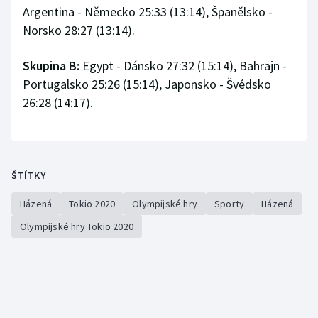
Argentina - Německo 25:33 (13:14), Španělsko -
Olympijské hry
Norsko 28:27 (13:14).
Parasport
Skupina B:
Egypt - Dánsko 27:32 (15:14), Bahrajn -
Portugalsko 25:26 (15:14), Japonsko - Švédsko
Plavání
26:28 (14:17).
Plážový volejbal
Ragby
ŠTÍTKY
Rychlobruslení
Házená
Tokio 2020
Olympijské hry
Sporty
Házená
Rychlostní kanoistika
Olympijské hry Tokio 2020
Short track
Sportovní střelba