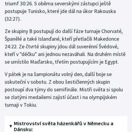
triumf 30:26. S oběma severskými zástupci ještě
Short track
postupuje Tunisko, které jde dál na úkor Rakouska
(32:27).
Sportovní střelba
Ze skupiny B postupují do další fáze turnaje Chorvaté,
Stolní tenis
Španělé a také Islanďané, kteří přetlačili Makedonce
24:22. Ze čtvrté skupiny jdou dál suverénní Švédové,
Triatlon
kteří v "déčku" ani jednou nezaváhali. Na druhém místě
Veslování
se umístilo Maďarsko, třetím postupujícím je Egypt.
V pátek je na šampionátu volný den, další boje se
Vodní slalom
uskuteční v sobotu. Z obou šestičlenných skupin
postoupí dva týmy do semifinále. Mistři světa si spolu
Volejbal
se zlatými medailemi zajistí účast i na olympijském
Ostatní
turnaji v Tokiu.
Mistrovství světa házenkářů v Německu a
Dánsku: