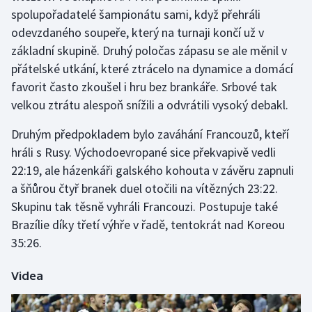
spolupořadatelé šampionátu sami, když přehráli
odevzdaného soupeře, který na turnaji končí už v
Futsal
základní skupině. Druhý poločas zápasu se ale měnil v
Golf
přátelské utkání, které ztrácelo na dynamice a domácí
favorit často zkoušel i hru bez brankáře. Srbové tak
Gymnastika
velkou ztrátu alespoň snížili a odvrátili vysoký debakl.
Házená
Druhým předpokladem bylo zaváhání Francouzů, kteří
hráli s Rusy. Východoevropané sice překvapivě vedli
Jezdectví
22:19, ale házenkáři galského kohouta v závěru zapnuli
a šňůrou čtyř branek duel otočili na vítězných 23:22.
Judo
Skupinu tak těsně vyhráli Francouzi. Postupuje také
Brazílie díky třetí výhře v řadě, tentokrát nad Koreou
Krasobruslení
35:26.
Lezení
Videa
Lyže a snowboard