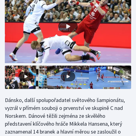
Moderní pětiboj
Motorsport
Olympijské hry
Parasport
Plavání
Plážový volejbal
Ragby
Dánsko, další spolupořadatel světového šampionátu,
vyzrál v přímém souboji o prvenství ve skupině C nad
Rychlobruslení
Norskem. Dánové těžili zejména ze skvělého
představení klíčového hráče Mikkela Hansena, který
Rychlostní kanoistika
zaznamenal 14 branek a hlavní měrou se zasloužil o