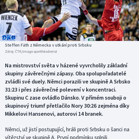
Atletika
Soutěže
Baseball a softbal
Historické návraty
Basketbal
Aplikace ČT sport
Steffen Fäth z Německa v utkání proti Srbsku
Biatlon
AZ kvíz
Zdroj:
ČTK/imago sportfotodienst
Boby a skeleton
Na mistrovství světa v házené vyvrcholily základní
skupiny závěrečnými zápasy. Oba spolupořadatelé
Box
zvládli své duely. Němci porazili ve skupině A Srbsko
31:23 i přes závěrečné polevení v koncentraci.
Curling
Skupinu C zase ovládlo Dánsko. V přímém souboji o
skupinový triumf přetlačilo Nory 30:26 zejména díky
Cyklistika
Mikkelovi Hansenovi, autorovi 14 branek.
Dostihy
Němci, už jistí postupující, hráli proti Srbsku o šanci na
vítězství ve skupině A. První podmínku splnili
Florbal