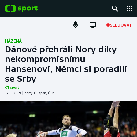
POPULÁRNÍ
SLEDOVAT
ME v atletice
HÁZENÁ
Dánové přehráli Nory díky
ME v plavání
nekompromisnímu
Hansenovi, Němci si poradili
Fotbal
se Srby
Hokej
ČT sport
17. 1. 2019
|
Zdroj:
ČT sport
,
ČTK
Tenis
DALŠÍ SPORTY
Americký fotbal
NEPŘEHLÉDNĚTE