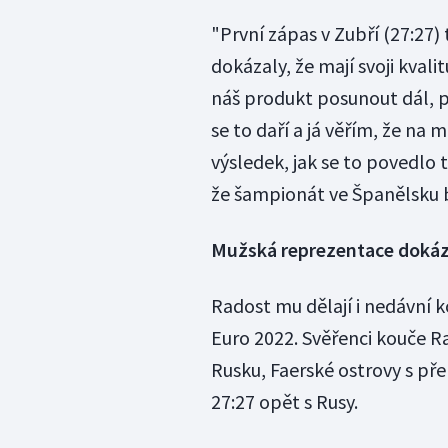
"První zápas v Zubří (27:27) 
dokázaly, že mají svoji kval
náš produkt posunout dál,
se to daří a já věřím, že na
výsledek, jak se to povedlo
že šampionát ve Španělsku bu
Mužská reprezentace dokázal
Radost mu dělají i nedávní k
Euro 2022. Svěřenci kouče Ra
Rusku, Faerské ostrovy s pře
27:27 opět s Rusy.