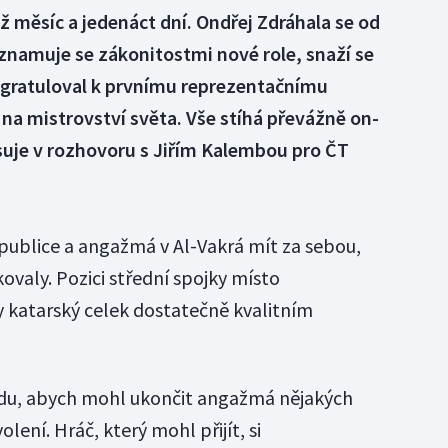
ž měsíc a jedenáct dní. Ondřej Zdráhala se od
znamuje se zákonitostmi nové role, snaží se
ž gratuloval k prvnímu reprezentačnímu
na mistrovství světa. Vše stíhá převážně on-
isuje v rozhovoru s Jiřím Kalembou pro ČT
publice a angažmá v Al-Vakrá mít za sebou,
ovaly. Pozici střední spojky místo
 katarský celek dostatečně kvalitním
radu, abych mohl ukončit angažmá nějakých
olení. Hráč, který mohl přijít, si