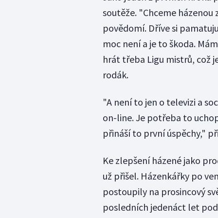
soutěže. "Chceme házenou zat
povědomí. Dříve si pamatuju,
moc není a je to škoda. M
hrát třeba Ligu mistrů, což 
rodák.
"A není to jen o televizi a so
on-line. Je potřeba to uchop
přináší to první úspěchy," př
Ke zlepšení házené jako pro
už přišel. Házenkářky po ve
postoupily na prosincový s
posledních jedenáct let po