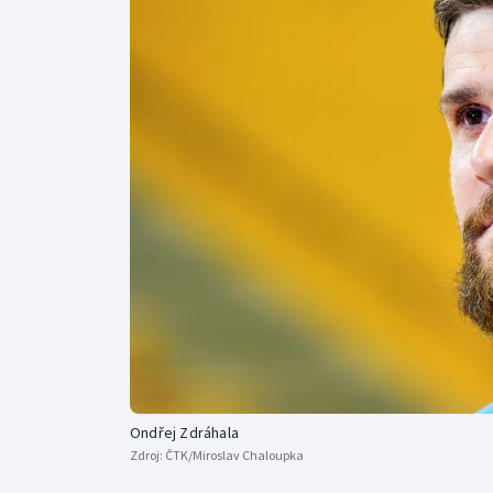
Curling
Dostihy
Florbal
Futsal
Golf
Gymnastika
Ondřej Zdráhala
Zdroj:
ČTK/Miroslav Chaloupka