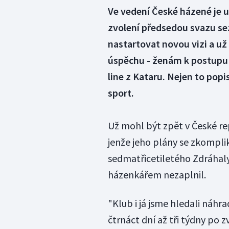
Ve vedení České házené je u
zvolení předsedou svazu se
nastartovat novou vizi a u
úspěchu - ženám k postupu 
line z Kataru. Nejen to pop
sport.
Už mohl být zpět v České re
jenže jeho plány se zkomplik
sedmatřicetiletého Zdráhaly
házenkářem nezaplnil.
"Klub i já jsme hledali náh
čtrnáct dní až tři týdny po zv