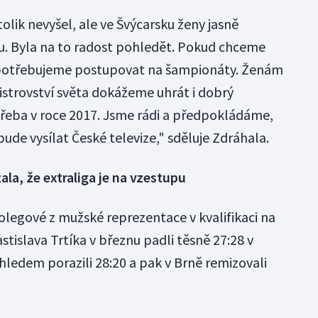
tolik nevyšel, ale ve Švýcarsku ženy jasně
itu. Byla na to radost pohledět. Pokud chceme
 potřebujeme postupovat na šampionáty. Ženám
 mistrovství světa dokážeme uhrát i dobrý
 třeba v roce 2017. Jsme rádi a předpokládáme,
de vysílat České televize," sděluje Zdráhala.
a, že extraliga je na vzestupu
olegové z mužské reprezentace v kvalifikaci na
stislava Trtíka v březnu padli těsně 27:28 v
hledem porazili 28:20 a pak v Brně remizovali