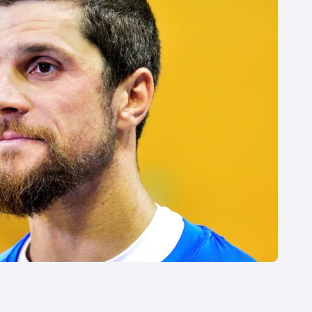
Moderní pětiboj
Triatlon
Motorsport
Veslování
Olympijské hry
Vodní slalom
Parasport
Volejbal
Plavání
Ostatní
Plážový volejbal