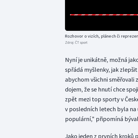
Rozhovor o vizích, plánech či reprez
Zdroj:
ČT sport
Nyní je unikátně, možná jako 
spřádá myšlenky, jak zlepšit 
abychom všichni směřovali z
dojem, že se hnutí chce spoj
zpět mezi top sporty v České
v posledních letech byla na 
populární," připomíná býval
Jako jeden z prvních kroků p