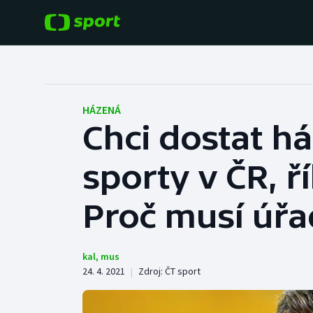
POPULÁRNÍ
DALŠÍ SPORTY
Fotbal
Americký fotbal
HÁZENÁ
Chci dostat h
Hokej
Baseball a softbal
sporty v ČR, ř
Tenis
Basketbal
Atletika
Proč musí úřa
Biatlon
Cyklistika
Boby a skeleton
kal
,
mus
24. 4. 2021
|
Zdroj:
ČT sport
Box