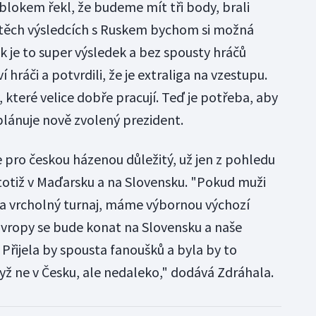
lokem řekl, že budeme mít tři body, brali
 těch výsledcích s Ruskem bychom si možná
 tak je to super výsledek a bez spousty hráčů
 hráči a potvrdili, že je extraliga na vzestupu.
, které velice dobře pracují. Teď je potřeba, aby
plánuje nově zvolený prezident.
e pro českou házenou důležitý, už jen z pohledu
 totiž v Maďarsku a na Slovensku. "Pokud muži
a vrcholný turnaj, máme výbornou výchozí
í Evropy se bude konat na Slovensku a naše
. Přijela by spousta fanoušků a byla by to
yž ne v Česku, ale nedaleko," dodává Zdráhala.