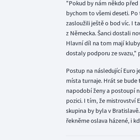
"Pokud by nám někdo před b
bychom to všemi deseti. Po
zasloužili ještě o bod víc. I
z Německa. Šanci dostali noví
Hlavní díl na tom mají kluby
dostaly podporu ze svazu," 
Postup na následující Euro j
místa turnaje. Hrát se bude
napodobí ženy a postoupí n
pozici. I tím, že mistrovstv
skupina by byla v Bratislavě
řekněme oslava házené, i kd