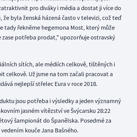
raktivnit pro diváky i média a dostat ji více do
 že byla ženská házená často v televizi, což teď
áme tady řekněme hegemona Most, který může
je zase potřeba prodat," upozorňuje ostravský
ciálních sítích, ale médiích celkově, tištěných i
it celkově. Už jsme na tom začali pracovat a
idává nejlepší střelec Eura v roce 2018.
duktu jsou potřeba i výsledky a jeden významný
nkovním jasném vítězství ve Švýcarsku 28:22
větový šampionát do Španělska. Posedmé za
d vedením kouče Jana Bašného.