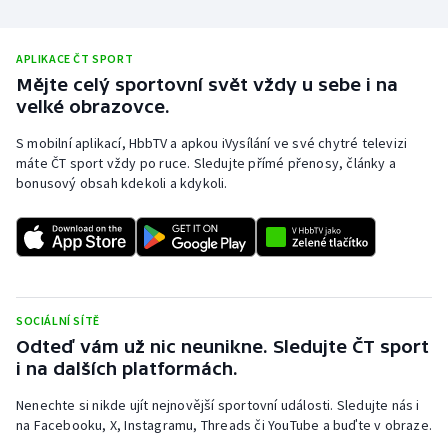
Stolní tenis
APLIKACE ČT SPORT
Triatlon
Mějte celý sportovní svět vždy u sebe i na
velké obrazovce.
Veslování
S mobilní aplikací, HbbTV a apkou iVysílání ve své chytré televizi
Vodní slalom
máte ČT sport vždy po ruce. Sledujte přímé přenosy, články a
bonusový obsah kdekoli a kdykoli.
Volejbal
Ostatní
SOCIÁLNÍ SÍTĚ
Odteď vám už nic neunikne. Sledujte ČT sport
i na dalších platformách.
Nenechte si nikde ujít nejnovější sportovní události. Sledujte nás i
na Facebooku, X, Instagramu, Threads či YouTube a buďte v obraze.