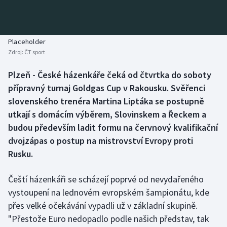
Baseball a softbal
Soutěže
Basketbal
Historické návraty
Placeholder
Zdroj:
ČT sport
Biatlon
Aplikace ČT sport
Plzeň - České házenkáře čeká od čtvrtka do soboty
Boby a skeleton
AZ kvíz
přípravný turnaj Goldgas Cup v Rakousku. Svěřenci
slovenského trenéra Martina Liptáka se postupně
Box
utkají s domácím výběrem, Slovinskem a Řeckem a
budou především ladit formu na červnový kvalifikační
Curling
dvojzápas o postup na mistrovství Evropy proti
Rusku.
Dostihy
Florbal
Čeští házenkáři se scházejí poprvé od nevydařeného
vystoupení na lednovém evropském šampionátu, kde
Futsal
přes velké očekávání vypadli už v základní skupině.
"Přestože Euro nedopadlo podle našich představ, tak
Golf