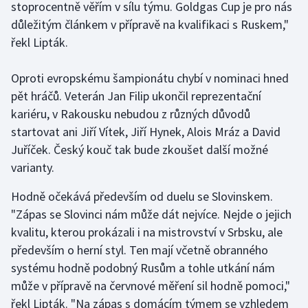
stoprocentně věřím v sílu týmu. Goldgas Cup je pro nás
důležitým článkem v přípravě na kvalifikaci s Ruskem,"
Gymnastika
řekl Lipták.
Házená
Oproti evropskému šampionátu chybí v nominaci hned
pět hráčů. Veterán Jan Filip ukončil reprezentační
Jezdectví
kariéru, v Rakousku nebudou z různých důvodů
startovat ani Jiří Vítek, Jiří Hynek, Alois Mráz a David
Judo
Juříček. Český kouč tak bude zkoušet další možné
Krasobruslení
varianty.
Hodně očekává především od duelu se Slovinskem.
Lezení
"Zápas se Slovinci nám může dát nejvíce. Nejde o jejich
Lyže a snowboard
kvalitu, kterou prokázali i na mistrovství v Srbsku, ale
především o herní styl. Ten mají včetně obranného
Moderní pětiboj
systému hodně podobný Rusům a tohle utkání nám
může v přípravě na červnové měření sil hodně pomoci,"
Motorsport
řekl Lipták. "Na zápas s domácím týmem se vzhledem