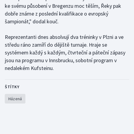
ke svému působení v Bregenzu moc těším, Řeky pak
Olympijské hry
dobře známe z poslední kvalifikace o evropský
šampionát," dodal kouč.
Parasport
Reprezentanti dnes absolvují dva tréninky v Plzni a ve
Plavání
středu ráno zamíří do dějiště turnaje. Hraje se
systémem každý s každým, čtvrteční a páteční zápasy
Plážový volejbal
jsou na programu v Innsbrucku, sobotní program v
Ragby
nedalekém Kufsteinu.
Rychlobruslení
ŠTÍTKY
Rychlostní kanoistika
Házená
Short track
Sportovní střelba