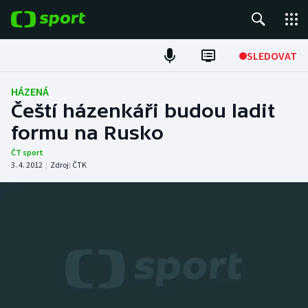
POPULÁRNÍ
SLEDOVAT
Fotbal
HÁZENÁ
Čeští házenkáři budou ladit
Hokej
formu na Rusko
Tenis
ČT sport
3. 4. 2012
|
Zdroj:
ČTK
Atletika
Cyklistika
DALŠÍ SPORTY
Americký fotbal
NEPŘEHLÉDNĚTE