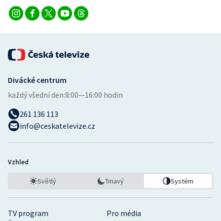
Divácké centrum
každý všední den:
8:00—16:00 hodin
261 136 113
info@ceskatelevize.cz
Vzhled
Světlý
Tmavý
Systém
TV program
Pro média