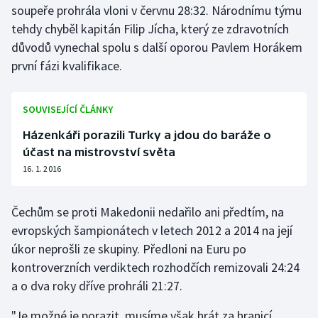
soupeře prohrála vloni v červnu 28:32. Národnímu týmu
Olympijské hry
tehdy chyběl kapitán Filip Jícha, který ze zdravotních
důvodů vynechal spolu s další oporou Pavlem Horákem
Parasport
první fázi kvalifikace.
Plavání
SOUVISEJÍCÍ ČLÁNKY
Plážový volejbal
Házenkáři porazili Turky a jdou do baráže o
účast na mistrovství světa
Ragby
16. 1. 2016
Rychlobruslení
Čechům se proti Makedonii nedařilo ani předtím, na
Rychlostní kanoistika
evropských šampionátech v letech 2012 a 2014 na její
úkor neprošli ze skupiny. Předloni na Euru po
Short track
kontroverzních verdiktech rozhodčích remizovali 24:24
a o dva roky dříve prohráli 21:27.
Sportovní střelba
"Je možné je porazit, musíme však hrát za hranicí