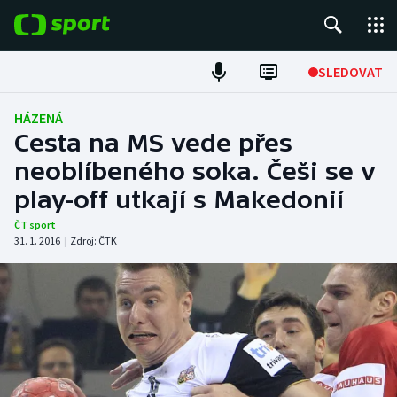
POPULÁRNÍ
SLEDOVAT
Fotbal
HÁZENÁ
Cesta na MS vede přes
Hokej
neoblíbeného soka. Češi se v
play-off utkají s Makedonií
Tenis
ČT sport
Atletika
31. 1. 2016
|
Zdroj:
ČTK
Cyklistika
DALŠÍ SPORTY
Americký fotbal
NEPŘEHLÉDNĚTE