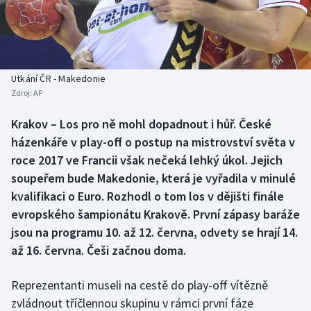
Baseball a softbal
Soutěže
Basketbal
Historické návraty
Biatlon
Aplikace ČT sport
Utkání ČR - Makedonie
Zdroj:
AP
Boby a skeleton
AZ kvíz
Krakov – Los pro ně mohl dopadnout i hůř. České
házenkáře v play-off o postup na mistrovství světa v
Box
roce 2017 ve Francii však nečeká lehký úkol. Jejich
Curling
soupeřem bude Makedonie, která je vyřadila v minulé
kvalifikaci o Euro. Rozhodl o tom los v dějišti finále
Dostihy
evropského šampionátu Krakově. První zápasy baráže
jsou na programu 10. až 12. června, odvety se hrají 14.
Florbal
až 16. června. Češi začnou doma.
Futsal
Reprezentanti museli na cestě do play-off vítězně
zvládnout tříčlennou skupinu v rámci první fáze
Golf