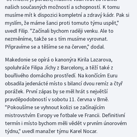
Stolní tenis
našich současných možností a schopností. K tomu
musíme mít k dispozici kompletní a zdravý kádr. Pak si
Triatlon
myslím, že máme šanci proti tomuto týmu uspět,"
uvedl Filip. "Začínali bychom raději venku. Ale to
Veslování
nezměníme, takže se s tím musíme vyrovnat.
Připravíme se a těšíme se na červen," dodal.
Vodní slalom
Makedonie se opírá o kanonýra Kirila Lazarova,
Volejbal
spoluhráče Filipa Jíchy z Barcelony, a těží také z
bouřlivého domácího prostředí. Na končícím Euru
Ostatní
obsadila jedenácté místo s bilancí dvou remíz a čtyř
porážek. První zápas by se měl hrát s největší
pravděpodobností v sobotu 11. června v Brně.
"Pokoušíme se vyhnout kolizi se začínajícím
mistrovstvím Evropy ve fotbale ve Francii. Definitivní
termín i místo bychom měli vědět v prvním únorovém
týdnu," uvedl manažer týmu Karel Nocar.