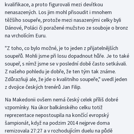
kvalifikace, a proto figurovali mezi devítkou
nenasazených. Los jim mohl přisoudit i mnohem
Gymnastika
těžšího soupeře, protože mezi nasazenými celky byli
Dánové, Poláci či poražené mužstvo ze souboje o bronz
Házená
na vrcholícím Euru.
Jezdectví
"Z toho, co bylo možné, je to jeden z přijatelnějších
soupeřů. Mohli jsme při losu dopadnout hůře. Je to také
Judo
soupeř, s nímž jsme se v poslední době často setkávali.
Z našeho pohledu je dobře, že ten tým tak známe.
Krasobruslení
Zdůrazňuji ale, že jde o kvalitního soupeře," uvedl jeden
Lezení
z dvojice českých trenérů Jan Filip.
Na Makedonii ovšem nemá český celek příliš dobré
Lyže a snowboard
vzpomínky. Na úkor balkánského celku totiž
Moderní pětiboj
reprezentace nepostoupila na končící evropský
šampionát, když na podzim 2014 nejprve doma
Motorsport
remizovala 27:27 a v rozhodujícím duelu na půdě