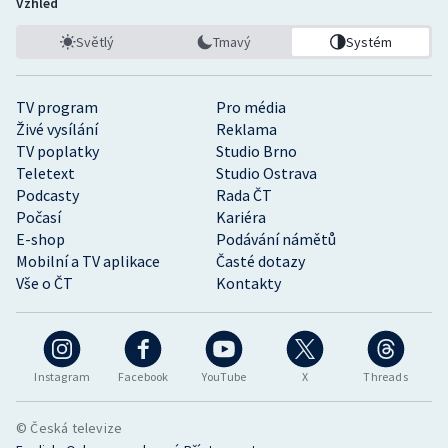
Vzhled
Světlý
Tmavý
Systém
TV program
Pro média
Živé vysílání
Reklama
TV poplatky
Studio Brno
Teletext
Studio Ostrava
Podcasty
Rada ČT
Počasí
Kariéra
E-shop
Podávání námětů
Mobilní a TV aplikace
Časté dotazy
Vše o ČT
Kontakty
Instagram
Facebook
YouTube
X
Threads
© Česká televize