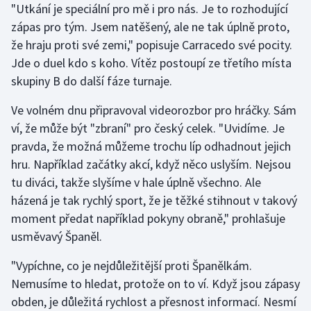
"Utkání je speciální pro mě i pro nás. Je to rozhodující
zápas pro tým. Jsem natěšený, ale ne tak úplně proto,
Gymnastika
že hraju proti své zemi," popisuje Carracedo své pocity.
Jde o duel kdo s koho. Vítěz postoupí ze třetího místa
Házená
skupiny B do další fáze turnaje.
Jezdectví
Ve volném dnu připravoval videorozbor pro hráčky. Sám
ví, že může být "zbraní" pro český celek. "Uvidíme. Je
Judo
pravda, že možná můžeme trochu líp odhadnout jejich
hru. Například začátky akcí, když něco uslyším. Nejsou
Krasobruslení
tu diváci, takže slyšíme v hale úplně všechno. Ale
Lezení
házená je tak rychlý sport, že je těžké stihnout v takový
moment předat například pokyny obraně," prohlašuje
Lyže a snowboard
usměvavý Španěl.
"Vypíchne, co je nejdůležitější proti Španělkám.
Moderní pětiboj
Nemusíme to hledat, protože on to ví. Když jsou zápasy
Motorsport
obden, je důležitá rychlost a přesnost informací. Nesmí