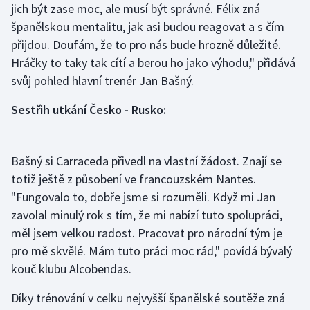
jich být zase moc, ale musí být správné. Félix zná
Olympijské hry
španělskou mentalitu, jak asi budou reagovat a s čím
přijdou. Doufám, že to pro nás bude hrozně důležité.
Parasport
Hráčky to taky tak cítí a berou ho jako výhodu," přidává
svůj pohled hlavní trenér Jan Bašný.
Plavání
Sestřih utkání Česko - Rusko:
Plážový volejbal
Ragby
Bašný si Carraceda přivedl na vlastní žádost. Znají se
totiž ještě z působení ve francouzském Nantes.
Rychlobruslení
"Fungovalo to, dobře jsme si rozuměli. Když mi Jan
zavolal minulý rok s tím, že mi nabízí tuto spolupráci,
Rychlostní kanoistika
měl jsem velkou radost. Pracovat pro národní tým je
pro mě skvělé. Mám tuto práci moc rád," povídá bývalý
Short track
kouč klubu Alcobendas.
Sportovní střelba
Díky trénování v celku nejvyšší španělské soutěže zná