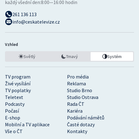
každý všední den:
8:00—16:00 hodin
261 136 113
info@ceskatelevize.cz
Vzhled
Světlý
Tmavý
Systém
TV program
Pro média
Živé vysílání
Reklama
TV poplatky
Studio Brno
Teletext
Studio Ostrava
Podcasty
Rada ČT
Počasí
Kariéra
E-shop
Podávání námětů
Mobilní a TV aplikace
Časté dotazy
Vše o ČT
Kontakty