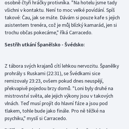
osobně čtyři hráčky protivníka. "Na hotelu jsme tady
Stolní tenis
všichni v kontaktu. Není to moc velké povídání. Spíš
takové: Čau, jak se máte. Dávám si pouze kafe s jejich
Triatlon
asistentem trenéra, což je můj blízký kamarád, jen si
Veslování
trochu občas pokecáme," říká Carracedo.
Sestřih utkání Španělsko - Švédsko:
Vodní slalom
Volejbal
Z tábora svých krajanů cítí lehkou nervozitu. Španělky
prohrály s Ruskami (22:31), se Švédkami sice
Ostatní
remizovaly 23:23, ovšem pokud dnes neuspějí,
překvapivě pojedou brzy domů. "Loni byly druhé na
mistrovství světa, ale jejich výkony jsou v takových
vlnách. Teď musí projít do hlavní fáze a jsou pod
tlakem, tohle bude jako finále. Pro ně těžké na
psychiku," myslí si Carracedo.