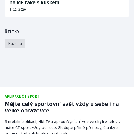
na ME také s Ruskem
5. 12. 2020
ŠTÍTKY
Házená
APLIKACE ČT SPORT
Mějte celý sportovní svět vždy u sebe i na
velké obrazovce.
S mobilní aplikací, HbbTV a apkou iVysílání ve své chytré televizi
máte ČT sport vždy po ruce. Sledujte přímé přenosy, články a
bonusový obsah kdekoli a kdykoli.