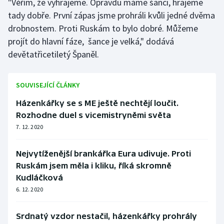
"Věřím, že vyhrajeme. Opravdu máme šanci, hrajeme
tady dobře. První zápas jsme prohráli kvůli jedné dvěma
drobnostem. Proti Ruskám to bylo dobré. Můžeme
projít do hlavní fáze, šance je velká," dodává
devětatřicetiletý Španěl.
SOUVISEJÍCÍ ČLÁNKY
Házenkářky se s ME ještě nechtějí loučit.
Rozhodne duel s vicemistryněmi světa
7. 12. 2020
Nejvytíženější brankářka Eura udivuje. Proti
Ruskám jsem měla i kliku, říká skromně
Kudláčková
6. 12. 2020
Srdnatý vzdor nestačil, házenkářky prohrály