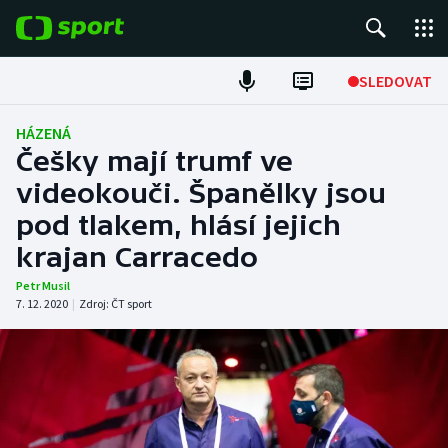
POPULÁRNÍ
SLEDOVAT
Fotbal
HÁZENÁ
Češky mají trumf ve
Hokej
videokouči. Španělky jsou
pod tlakem, hlásí jejich
Tenis
krajan Carracedo
Atletika
Petr Musil
7. 12. 2020
|
Zdroj:
ČT sport
Cyklistika
DALŠÍ SPORTY
Americký fotbal
NEPŘEHLÉDNĚTE