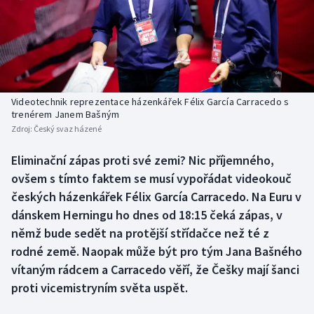
Baseball a softbal
Soutěže
Basketbal
Historické návraty
Biatlon
Aplikace ČT sport
Videotechnik reprezentace házenkářek Félix García Carracedo s
Boby a skeleton
AZ kvíz
trenérem Janem Bašným
Zdroj:
Český svaz házené
Box
Eliminační zápas proti své zemi? Nic příjemného,
ovšem s tímto faktem se musí vypořádat videokouč
Curling
českých házenkářek Félix García Carracedo. Na Euru v
Dostihy
dánskem Herningu ho dnes od 18:15 čeká zápas, v
němž bude sedět na protější střídačce než té z
Florbal
rodné země. Naopak může být pro tým Jana Bašného
vítaným rádcem a Carracedo věří, že Češky mají šanci
Futsal
proti vicemistryním světa uspět.
Golf