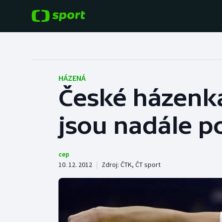
POPULÁRNÍ
DALŠÍ SPORTY
Fotbal
Americký fotbal
HÁZENÁ
České házenk
Hokej
Baseball a softbal
jsou nadále p
Tenis
Basketbal
Atletika
Biatlon
cep
10. 12. 2012
|
Zdroj:
ČTK
,
ČT sport
Cyklistika
Boby a skeleton
Box