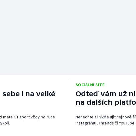
SOCIÁLNÍ SÍTĚ
 sebe i na velké
Odteď vám už nic
na dalších platf
izi máte ČT sport vždy po ruce.
Nenechte si nikde ujít nejnovější
ykoli.
Instagramu, Threads či YouTube 