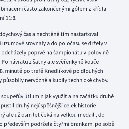
mbinacemi často zakončenými gólem z křídla
í 11:8.
oddychový čas a nechtěně tím nastartoval
Luzumové srovnaly a do poločasu se držely v
 odcházely poprvé na šampionátu v polovině
. Po návratu z šatny ale svěřenkyně kouče
38. minutě po trefě Knedlíkové po dlouhých
 působily nervózně a kupily technické chyby.
oupeřův útlum nijak využít a na začátku druhé
ustil druhý nejúspěšnější celek historie
ý ale už osm let čeká na velkou medaili, do
ko především podržela čtyřmi brankami po sobě