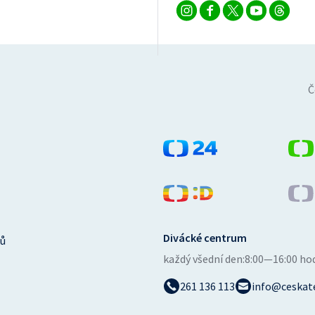
Č
Divácké centrum
ů
každý všední den:
8:00—16:00 ho
261 136 113
info@ceskate