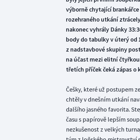
výborně chytající brankářc
rozehraného utkání ztrácel
nakonec vyhrály Dánky 33:3
body do tabulky v úterý od 
z nadstavbové skupiny post
na účast mezi elitní čtyřkou
třetích příček čeká zápas o
Češky, které už postupem ze
chtěly v dnešním utkání nav
dalšího jasného favorita. St
času s papírově lepším soup
nezkušenost z velkých turnaj
tým z loňského mistrovství s