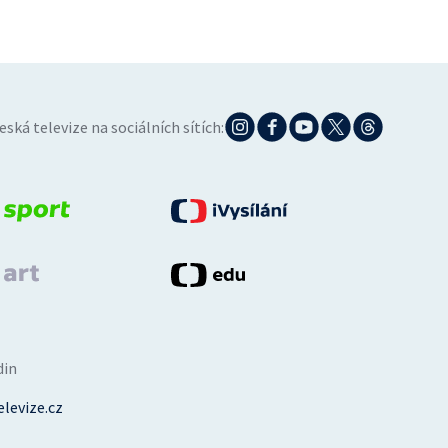
eská televize na sociálních sítích:
din
levize.cz