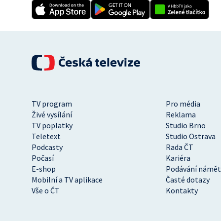
TV program
Pro média
Živé vysílání
Reklama
TV poplatky
Studio Brno
Teletext
Studio Ostrava
Podcasty
Rada ČT
Počasí
Kariéra
E-shop
Podávání námět
Mobilní a TV aplikace
Časté dotazy
Vše o ČT
Kontakty