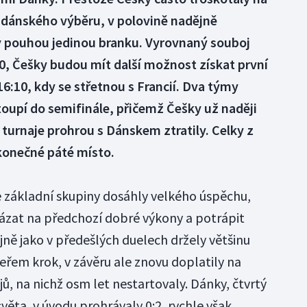
e dánského výběru, v polovině nadějně
y pouhou jedinou branku. Vyrovnaný souboj
0, Češky budou mít další možnost získat první
16:10, kdy se střetnou s Francií. Dva týmy
oupí do semifinále, přičemž Češky už naději
 turnaje prohrou s Dánskem ztratily. Celky z
 konečné páté místo.
 základní skupiny dosáhly velkého úspěchu,
ázat na předchozí dobré výkony a potrápit
ejně jako v předešlých duelech držely většinu
eřem krok, v závěru ale znovu doplatily na
ů, na nichž osm let nestartovaly. Dánky, čtvrtý
věta, v úvodu prohrávaly 0:2, rychle však