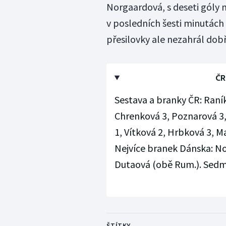
Norgaardová, s deseti góly n
v posledních šesti minutách
přesilovky ale nezahrál dobř
ČR
Sestava a branky ČR: Raník
Chrenková 3, Poznarová 3,
1, Vítková 2, Hrbková 3, M
Nejvíce branek Dánska: No
Dutaová (obě Rum.). Sedmim
ŠTÍTKY