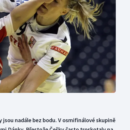
Moderní pětiboj
Triatlon
Motorsport
Veslování
Olympijské hry
Vodní slalom
Parasport
Volejbal
Plavání
Ostatní
Plážový volejbal
y jsou nadále bez bodu. V osmifinálové skupině
ami Dánky. Přestože Češky často troskotaly na