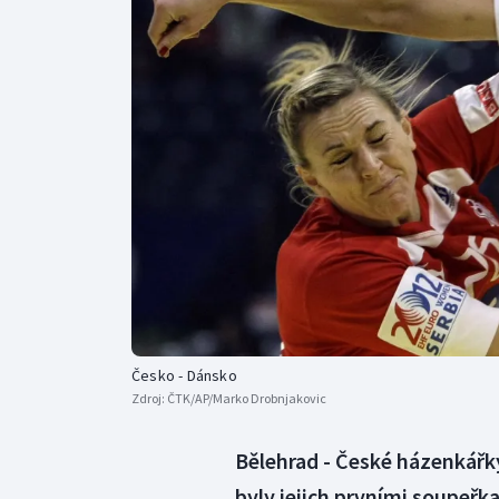
Curling
Dostihy
Florbal
Futsal
Golf
Gymnastika
Česko - Dánsko
Zdroj:
ČTK/AP/Marko Drobnjakovic
Bělehrad - České házenkářk
byly jejich prvními soupeřk