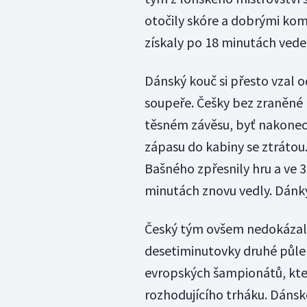
otočily skóre a dobrými ko
získaly po 18 minutách veden
Dánský kouč si přesto vzal 
soupeře. Češky bez zraněné 
těsném závěsu, byť nakonec
zápasu do kabiny se ztrátou
Bašného zpřesnily hru a ve 
minutách znovu vedly. Dánky
Český tým ovšem nedokázal s
desetiminutovky druhé půle p
evropských šampionátů, kter
rozhodujícího trháku. Dáns