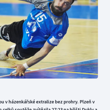
Moderní pětiboj
Triatlon
Motorsport
Veslování
Olympijské hry
Vodní slalom
Parasport
Volejbal
Plavání
Ostatní
Plážový volejbal
ou v házenkářské extralize bez prohry. Plzeň v
celků soutěže zvítězila 27:23 na hřišti Dukly a