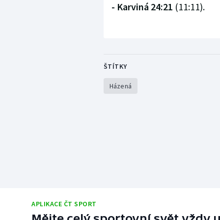
- Karviná 24:21
(11:11).
ŠTÍTKY
Házená
APLIKACE ČT SPORT
Mějte celý sportovní svět vždy u