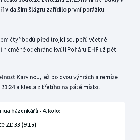
ří v dalším šlágru zařídilo první porážku
em čtyř bodů před trojicí soupeřů včetně
ají nicméně odehráno kvůli Poháru EHF už pět
elnost Karvinou, jež po dvou výhrách a remíze
21:24 a klesla z třetího na páté místo.
liga házenkářů - 4. kolo:
e 21:33 (9:15)