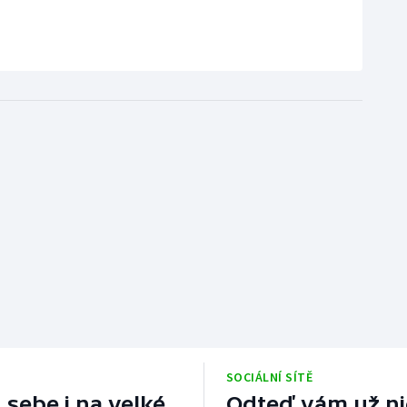
SOCIÁLNÍ SÍTĚ
 sebe i na velké
Odteď vám už nic