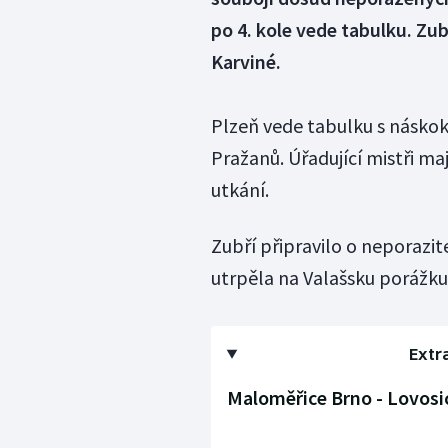
po 4. kole vede tabulku. Zub
Karviné.
Plzeň vede tabulku s náskok
Pražanů. Úřadující mistři m
utkání.
Zubří připravilo o neporazit
utrpěla na Valašsku porážku 
Extra
Maloměřice Brno - Lovosic