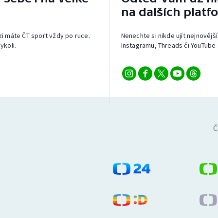
na dalších platf
izi máte ČT sport vždy po ruce.
Nenechte si nikde ujít nejnovější
ykoli.
Instagramu, Threads či YouTube 
Č