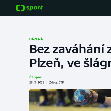
POPULÁRNÍ
DALŠÍ SPORTY
Fotbal
Americký fotbal
HÁZENÁ
Bez zaváhání z
Hokej
Baseball a softbal
Plzeň, ve šlág
Tenis
Basketbal
Atletika
Biatlon
ČT sport
28. 9. 2019
|
Zdroj:
ČTK
Cyklistika
Boby a skeleton
Box