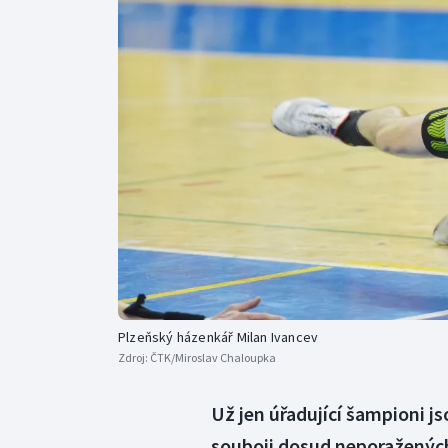
Curling
Dostihy
Florbal
Futsal
Golf
Gymnastika
Plzeňský házenkář Milan Ivancev
Zdroj:
ČTK/Miroslav Chaloupka
Už jen úřadující šampioni js
souboji dosud neporažených 