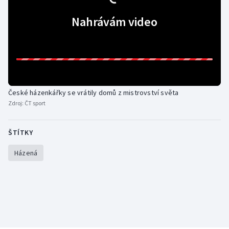
Stolní tenis
Nahrávám video
Triatlon
Veslování
Vodní slalom
České házenkářky se vrátily domů z mistrovství světa
Zdroj:
ČT sport
Volejbal
Ostatní
ŠTÍTKY
Házená