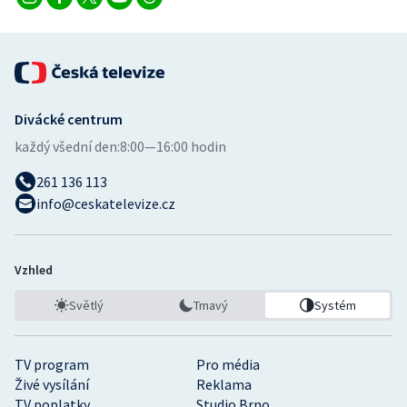
Divácké centrum
každý všední den:
8:00—16:00 hodin
261 136 113
info@ceskatelevize.cz
Vzhled
Světlý
Tmavý
Systém
TV program
Pro média
Živé vysílání
Reklama
TV poplatky
Studio Brno