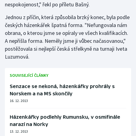
nespokojenost," řekl po příletu Bašný.
Gymnastika
Jednou z příčin, která způsobila brzký konec, byla podle
českých házenkářek špatná forma. "Nefungovala nám
Házená
obrana, o kterou jsme se opíraly ve všech kvalifikacích.
A nepřišla forma. Neměly jsme ji vůbec načasovanou,"
Jezdectví
postěžovala si nejlepší česká střelkyně na turnaji Iveta
Luzumová.
Judo
Krasobruslení
SOUVISEJÍCÍ ČLÁNKY
Senzace se nekoná, házenkářky prohrály s
Lezení
Norskem a na MS skončily
Lyže a snowboard
16. 12. 2013
Moderní pětiboj
Házenkářky podlehly Rumunsku, v osmifinále
narazí na Norky
Motorsport
13. 12. 2013