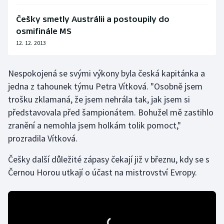
Olympijské hry
Češky smetly Austrálii a postoupily do
osmifinále MS
Parasport
12. 12. 2013
Plavání
Nespokojená se svými výkony byla česká kapitánka a
jedna z tahounek týmu Petra Vítková. "Osobně jsem
Plážový volejbal
trošku zklamaná, že jsem nehrála tak, jak jsem si
Ragby
představovala před šampionátem. Bohužel mě zastihlo
zranění a nemohla jsem holkám tolik pomoct,"
Rychlobruslení
prozradila Vítková.
Češky další důležité zápasy čekají již v březnu, kdy se s
Rychlostní kanoistika
Černou Horou utkají o účast na mistrovství Evropy.
Short track
Sportovní střelba