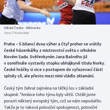
Baseball a softbal
Soutěže
Basketbal
Historické návraty
Biatlon
Aplikace ČT sport
Utkání Česko - Německo
Zdroj:
ČTK/Alex Wipf
Boby a skeleton
AZ kvíz
Praha – S bilancí dvou výher a čtyř proher se vrátily
české házenkářky z mistrovství světa v srbském
Box
Novém Sadu. Svěřenkyním Jana Bašného již
Curling
v osmifinále vystavily stopku obhájkyně titulu Norky.
České hráčky si sice s postupem do vyřazovací části
Dostihy
splnily cíl, ale přesto mezi nimi vládlo zklamání.
Florbal
Český tým žehral zejména na těžký los v základní
skupině. "Ambice toho týmu byly větší. Chtěli jsme
Futsal
porazit některý evropský tým, což se nám nepodařilo.
Takže je to taková poloviční spokojenost, poloviční
Golf