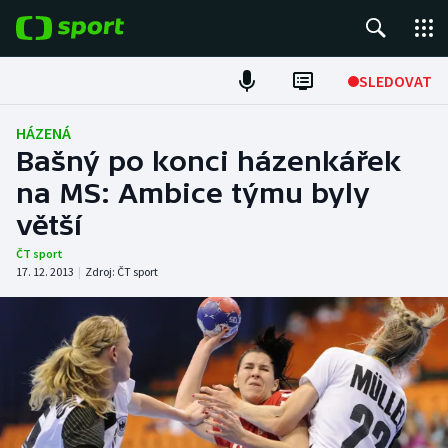
POPULÁRNÍ
SLEDOVAT
Fotbal
HÁZENÁ
Bašný po konci házenkářek
Hokej
na MS: Ambice týmu byly
větší
Tenis
ČT sport
Atletika
17. 12. 2013
|
Zdroj:
ČT sport
Cyklistika
DALŠÍ SPORTY
Americký fotbal
NEPŘEHLÉDNĚTE