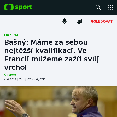
POPULÁRNÍ
SLEDOVAT
Fotbal
HÁZENÁ
Bašný: Máme za sebou
Hokej
nejtěžší kvalifikaci. Ve
Francii můžeme zažít svůj
Tenis
vrchol
Atletika
ČT sport
4. 6. 2018
|
Zdroj:
ČT sport
,
ČTK
Cyklistika
DALŠÍ SPORTY
Americký fotbal
NEPŘEHLÉDNĚTE