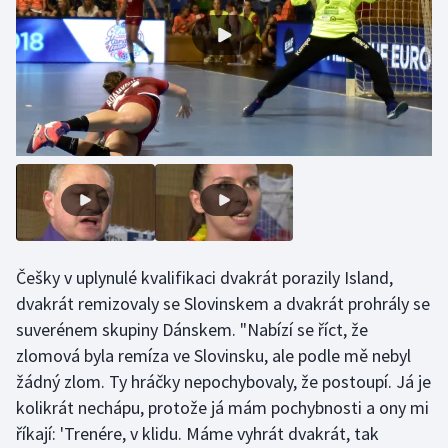
Olympijské hry
Parasport
Plavání
Plážový volejbal
Ragby
Rychlobruslení
Češky v uplynulé kvalifikaci dvakrát porazily Island,
dvakrát remizovaly se Slovinskem a dvakrát prohrály se
Rychlostní kanoistika
suverénem skupiny Dánskem. "Nabízí se říct, že
zlomová byla remíza ve Slovinsku, ale podle mě nebyl
Short track
žádný zlom. Ty hráčky nepochybovaly, že postoupí. Já je
kolikrát nechápu, protože já mám pochybnosti a ony mi
Sportovní střelba
říkají: 'Trenére, v klidu. Máme vyhrát dvakrát, tak