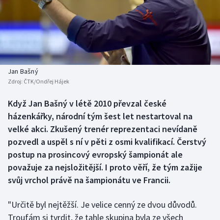
Baseball a softbal
Soutěže
Basketbal
Historické návraty
Biatlon
Aplikace ČT sport
Jan Bašný
Boby a skeleton
AZ kvíz
Zdroj:
ČTK/Ondřej Hájek
Box
Když Jan Bašný v létě 2010 převzal české
házenkářky, národní tým šest let nestartoval na
Curling
velké akci. Zkušený trenér reprezentaci nevídaně
pozvedl a uspěl s ní v pěti z osmi kvalifikací. Čerstvý
Dostihy
postup na prosincový evropský šampionát ale
považuje za nejsložitější. I proto věří, že tým zažije
Florbal
svůj vrchol právě na šampionátu ve Francii.
Futsal
"Určitě byl nejtěžší. Je velice cenný ze dvou důvodů.
Troufám si tvrdit, že tahle skupina byla ze všech
Golf