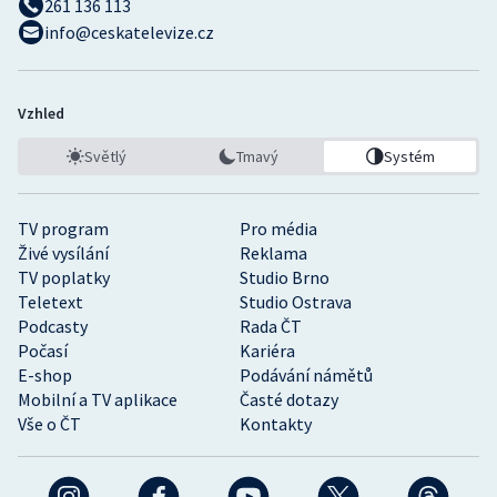
261 136 113
info@ceskatelevize.cz
Vzhled
Světlý
Tmavý
Systém
TV program
Pro média
Živé vysílání
Reklama
TV poplatky
Studio Brno
Teletext
Studio Ostrava
Podcasty
Rada ČT
Počasí
Kariéra
E-shop
Podávání námětů
Mobilní a TV aplikace
Časté dotazy
Vše o ČT
Kontakty