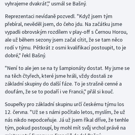
vyhrajeme dvakrát'," usmál se Bašný.
Stolní tenis
Reprezentaci nevídaně pozvedl. "Když jsem tým
Triatlon
přebíral, nevěděl jsem, do čeho jdu. Na začátku jsme
vypadli obrovským rozdílem v play-off s Černou Horou,
Veslování
ale už během sezony jsem začal cítit, že se tam něco
rodí v týmu. Pětkrát z osmi kvalifikací postoupit, to je
Vodní slalom
dobré," řekl Bašný.
Volejbal
"Není to ale jen se na ty šampionáty dostat. My jsme se
na těch čtyřech, které jsme hráli, vždy dostali ze
Ostatní
základní skupiny do další fáze. To je strašně cenné a
doufám, že se to podaří i ve Francii," přál si kouč.
Soupeřky pro základní skupinu určí českému týmu los
12. června. "Už se s námi počítalo letos, myslím, že už
nás nikdo nepodceňuje. Já už jsem říkal dříve, že tenhle
tým, pokud postoupí, by mohl mít svůj vrchol právě na