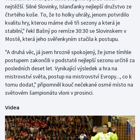
nejtěžší. Silné Slovinky, Islanďanky nejlepší družstvo ze
čtvrtého koše. To, že to holky uhrály, jenom potvrdilo
Gymnastika
kvalitu hry, kterou máme dvě tři sezony a která je
Házená
stabilní," řekl Bašný po remíze 30:30 se Slovinskem v
Mostě, která jeho svěřenkyním stačila k postupu.
Jezdectví
"A druhá věc, já jsem hrozně spokojený, že jsme tímhle
Judo
postupem zakončili v podstatě nejlepší sezonu určitě za
posledních deset let. Vynikající výsledek a hra na
Krasobruslení
mistrovství světa, postup na mistrovství Evropy..., co k
tomu dodat," připomněl kouč nečekané osmé místo na
Lezení
světovém šampionátu vloni v prosinci.
Lyže a snowboard
Videa
Moderní pětiboj
Motorsport