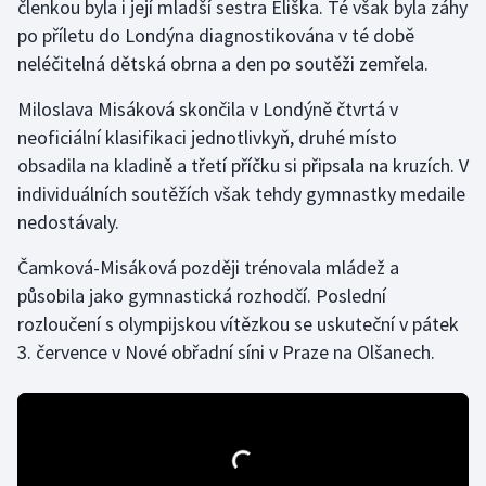
členkou byla i její mladší sestra Eliška. Té však byla záhy
po příletu do Londýna diagnostikována v té době
Gymnastika
neléčitelná dětská obrna a den po soutěži zemřela.
Házená
Miloslava Misáková skončila v Londýně čtvrtá v
neoficiální klasifikaci jednotlivkyň, druhé místo
Jezdectví
obsadila na kladině a třetí příčku si připsala na kruzích. V
individuálních soutěžích však tehdy gymnastky medaile
Judo
nedostávaly.
Krasobruslení
Čamková-Misáková později trénovala mládež a
působila jako gymnastická rozhodčí. Poslední
Lezení
rozloučení s olympijskou vítězkou se uskuteční v pátek
3. července v Nové obřadní síni v Praze na Olšanech.
Lyže a snowboard
Moderní pětiboj
Motorsport