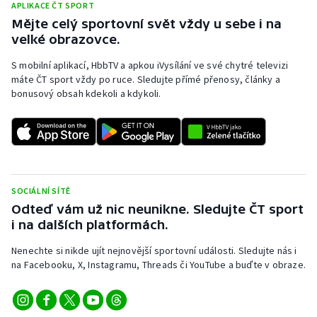
APLIKACE ČT SPORT
Stolní tenis
Mějte celý sportovní svět vždy u sebe i na
velké obrazovce.
Triatlon
S mobilní aplikací, HbbTV a apkou iVysílání ve své chytré televizi
Veslování
máte ČT sport vždy po ruce. Sledujte přímé přenosy, články a
bonusový obsah kdekoli a kdykoli.
Vodní slalom
Volejbal
Ostatní
SOCIÁLNÍ SÍTĚ
Odteď vám už nic neunikne. Sledujte ČT sport
i na dalších platformách.
Nenechte si nikde ujít nejnovější sportovní události. Sledujte nás i
na Facebooku, X, Instagramu, Threads či YouTube a buďte v obraze.