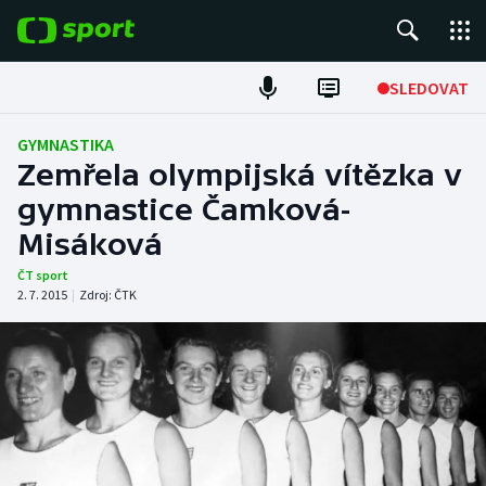
POPULÁRNÍ
SLEDOVAT
Fotbal
GYMNASTIKA
Zemřela olympijská vítězka v
Hokej
gymnastice Čamková-
Misáková
Tenis
ČT sport
Atletika
2. 7. 2015
|
Zdroj:
ČTK
Cyklistika
DALŠÍ SPORTY
Americký fotbal
NEPŘEHLÉDNĚTE