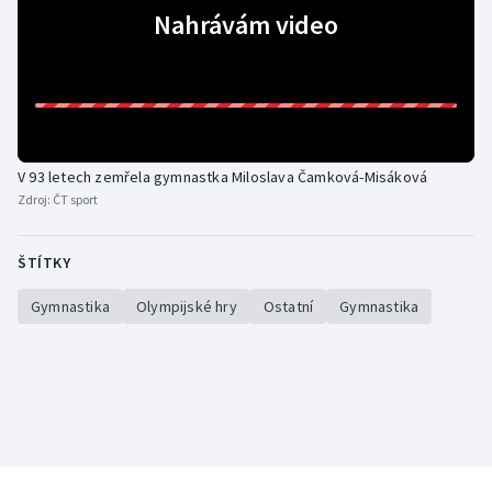
Nahrávám video
Olympijské hry
Parasport
Plavání
V 93 letech zemřela gymnastka Miloslava Čamková-Misáková
Plážový volejbal
Zdroj:
ČT sport
Ragby
ŠTÍTKY
Rychlobruslení
Gymnastika
Olympijské hry
Ostatní
Gymnastika
Rychlostní kanoistika
Short track
Sportovní střelba