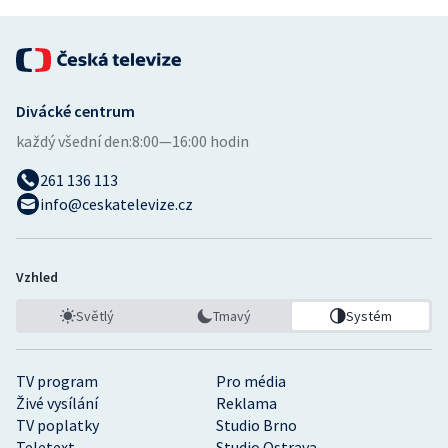
Divácké centrum
každý všední den:
8:00—16:00 hodin
261 136 113
info@ceskatelevize.cz
Vzhled
Světlý
Tmavý
Systém
TV program
Pro média
Živé vysílání
Reklama
TV poplatky
Studio Brno
Teletext
Studio Ostrava