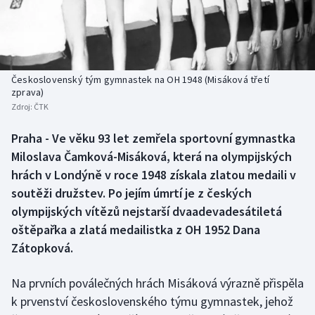
Baseball a softbal
Soutěže
Basketbal
Historické návraty
Biatlon
Aplikace ČT sport
Československý tým gymnastek na OH 1948 (Misáková třetí
zprava)
Zdroj:
ČTK
Boby a skeleton
AZ kvíz
Praha - Ve věku 93 let zemřela sportovní gymnastka
Box
Miloslava Čamková-Misáková, která na olympijských
hrách v Londýně v roce 1948 získala zlatou medaili v
Curling
soutěži družstev. Po jejím úmrtí je z českých
olympijských vítězů nejstarší dvaadevadesátiletá
Dostihy
oštěpařka a zlatá medailistka z OH 1952 Dana
Florbal
Zátopková.
Futsal
Na prvních poválečných hrách Misáková výrazně přispěla
k prvenství československého týmu gymnastek, jehož
Golf