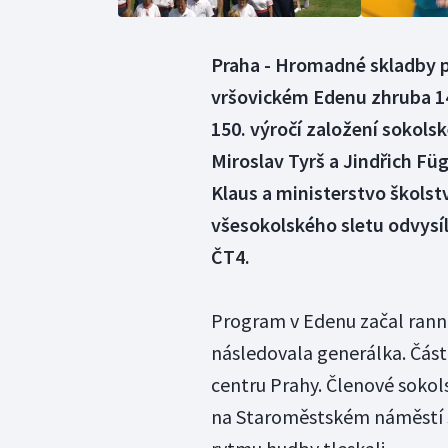
Praha - Hromadné skladby p
vršovickém Edenu zhruba 14 t
150. výročí založení sokolsk
Miroslav Tyrš a Jindřich Fü
Klaus a ministerstvo škols
všesokolského sletu odvysíl
ČT4.
Program v Edenu začal ran
následovala generálka. Část
centru Prahy. Členové sokolsk
na Staroměstském náměstí s 