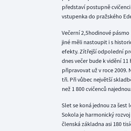
představí postupně cvičenci
vstupenka do pražského Eden
Večerní 2,5hodinové pásmo 
jiné měli nastoupit i s histo
efekty. Zítřejší odpolední 
dnes večer bude k vidění 11
připravovat už v roce 2009. 
tři. Při vůbec největší skla
než 1 800 cvičenců najednou
Slet se koná jednou za šest l
Sokola je harmonický rozvoj 
členská základna asi 180 tis