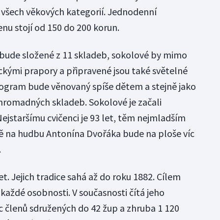
 všech věkových kategorií. Jednodenní
u stojí od 150 do 200 korun.
bude složené z 11 skladeb, sokolové by mimo
rickými prapory a připravené jsou také světelné
program bude věnovaný spíše dětem a stejně jako
 hromadných skladeb. Sokolové je začali
Nejstaršímu cvičenci je 93 let, těm nejmladším
dbě na hudbu Antonína Dvořáka bude na ploše víc
.
et. Jejich tradice sahá až do roku 1882. Cílem
každé osobnosti. V současnosti čítá jeho
íc členů sdružených do 42 žup a zhruba 1 120