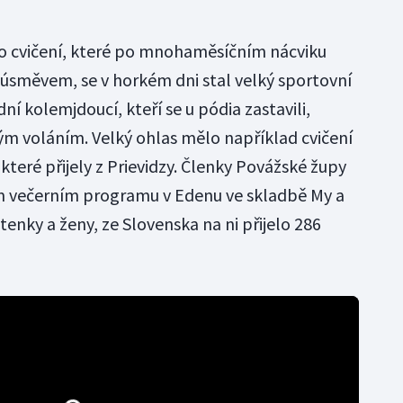
ho cvičení, které po mnohaměsíčním nácviku
 a úsměvem, se v horkém dni stal velký sportovní
ní kolemjdoucí, kteří se u pódia zastavili,
m voláním. Velký ohlas mělo například cvičení
 které přijely z Prievidzy. Členky Povážské župy
ím večerním programu v Edenu ve skladbě My a
tenky a ženy, ze Slovenska na ni přijelo 286