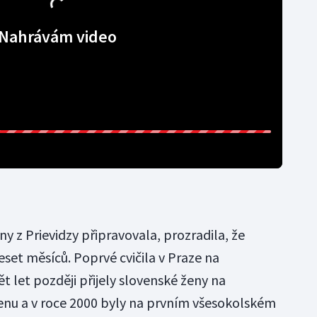
Nahrávám video
y z Prievidzy připravovala, prozradila, že
set měsíců. Poprvé cvičila v Praze na
t let později přijely slovenské ženy na
enu a v roce 2000 byly na prvním všesokolském