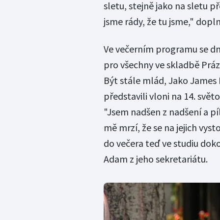
sletu, stejně jako na sletu př
jsme rády, že tu jsme," doplni
Ve večerním programu se dne
pro všechny ve skladbě Práz
Být stále mlád, Jako James B
představili vloni na 14. svě
"Jsem nadšen z nadšení a píl
mě mrzí, že se na jejich vys
do večera teď ve studiu dok
Adam z jeho sekretariátu.