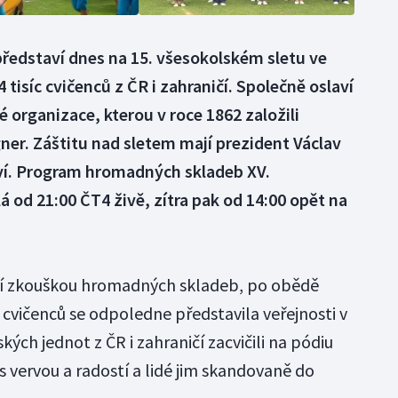
ředstaví dnes na 15. všesokolském sletu ve
isíc cvičenců z ČR i zahraničí. Společně oslaví
é organizace, kterou v roce 1862 založili
gner. Záštitu nad sletem mají prezident Václav
tví. Program hromadných skladeb XV.
á od 21:00 ČT4 živě, zítra pak od 14:00 opět na
ní zkouškou hromadných skladeb, po obědě
 cvičenců se odpoledne představila veřejnosti v
ých jednot z ČR i zahraničí zacvičili na pódiu
vervou a radostí a lidé jim skandovaně do