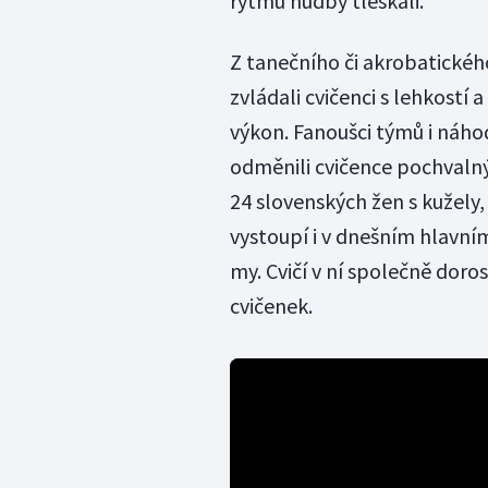
rytmu hudby tleskali.
Z tanečního či akrobatické
zvládali cvičenci s lehkostí
výkon. Fanoušci týmů i náhod
odměnili cvičence pochvalný
24 slovenských žen s kužely,
vystoupí i v dnešním hlavn
my. Cvičí v ní společně doros
cvičenek.