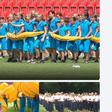
Moderní pětiboj
Triatlon
Motorsport
Veslování
Olympijské hry
Vodní slalom
Parasport
Volejbal
Plavání
Ostatní
Plážový volejbal