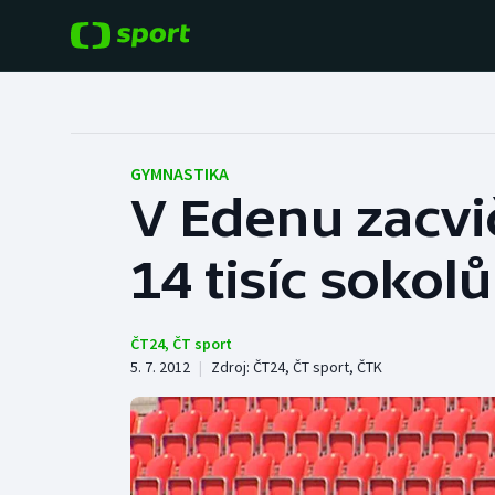
POPULÁRNÍ
DALŠÍ SPORTY
Fotbal
Americký fotbal
GYMNASTIKA
V Edenu zacvi
Hokej
Baseball a softbal
14 tisíc sokolů
Tenis
Basketbal
Atletika
Biatlon
ČT24
,
ČT sport
5. 7. 2012
|
Zdroj:
ČT24
,
ČT sport
,
ČTK
Cyklistika
Boby a skeleton
Box