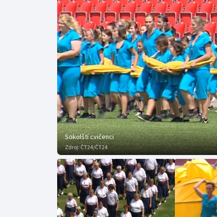
Curling
Dostihy
Florbal
Futsal
Golf
Gymnastika
Sokolští cvičenci
Zdroj:
ČT24/ČT24