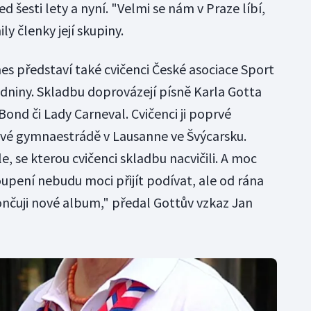
ed šesti lety a nyní. "Velmi se nám v Praze líbí,
ly členky její skupiny.
s představí také cvičenci České asociace Sport
dniny. Skladbu doprovázejí písně Karla Gotta
ond či Lady Carneval. Cvičenci ji poprvé
tové gymnaestrádě v Lausanne ve Švýcarsku.
e, se kterou cvičenci skladbu nacvičili. A moc
toupení nebudu moci přijít podívat, ale od rána
ončuji nové album," předal Gottův vzkaz Jan