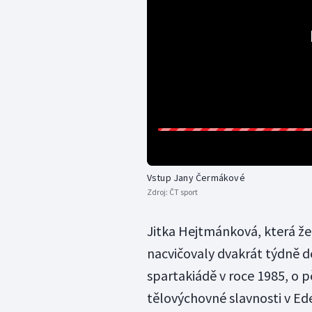
Vstup Jany Čermákové
Zdroj:
ČT sport
Jitka Hejtmánková, která žen
nacvičovaly dvakrát týdně de
spartakiádě v roce 1985, o pě
tělovýchovné slavnosti v Ed