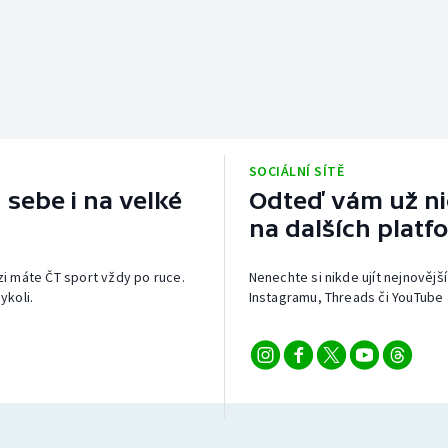
SOCIÁLNÍ SÍTĚ
 sebe i na velké
Odteď vám už nic
na dalších platf
izi máte ČT sport vždy po ruce.
Nenechte si nikde ujít nejnovější
ykoli.
Instagramu, Threads či YouTube 