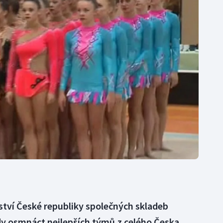
Moderní pětiboj
Triatlon
Motorsport
Veslování
Olympijské hry
Vodní slalom
Parasport
Volejbal
Plavání
Ostatní
Plážový volejbal
ství České republiky společných skladeb
y osmnáct nejlepších týmů z celého Česka.