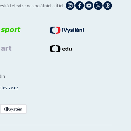
eská televize na sociálních sítích:
din
levize.cz
Systém