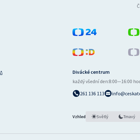
Č
Divácké centrum
ů
každý všední den:
8:00—16:00 ho
261 136 113
info@ceskate
Vzhled
Světlý
Tmavý