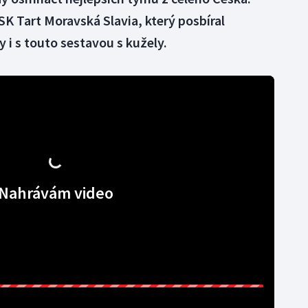
K Tart Moravská Slavia, který posbíral
y i s touto sestavou s kužely.
Nahrávám video