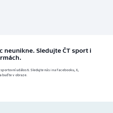
 neunikne. Sledujte ČT sport i
ormách.
 sportovní události. Sledujte nás i na Facebooku, X,
a buďte v obraze.