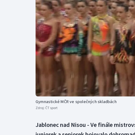
Curling
Dostihy
Florbal
Futsal
Golf
Gymnastika
Gymnastické MČR ve společných skladbách
Zdroj:
ČT sport
Jablonec nad Nisou - Ve finále mistrov
juniorek a seniorek bojovalo dohromad