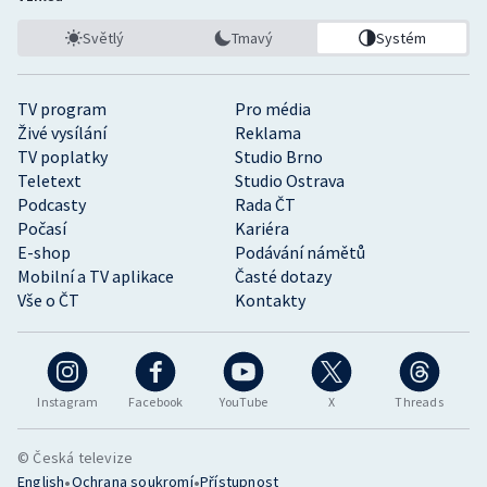
Světlý
Tmavý
Systém
TV program
Pro média
Živé vysílání
Reklama
TV poplatky
Studio Brno
Teletext
Studio Ostrava
Podcasty
Rada ČT
Počasí
Kariéra
E-shop
Podávání námětů
Mobilní a TV aplikace
Časté dotazy
Vše o ČT
Kontakty
Instagram
Facebook
YouTube
X
Threads
© Česká televize
•
•
English
Ochrana soukromí
Přístupnost