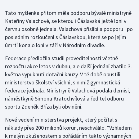
Tato myšlenka přitom měla podporu bývalé ministryně
Gymnastika
Kateřiny Valachové, se kterou i Čáslavská ještě loni v
červnu osobně jednala. Valachová přislíbila podporu i po
Házená
posledním rozloučení s Čáslavskou, které se po jejím
Jezdectví
úmrtí konalo loni v září v Národním divadle.
Federace předložila studii proveditelnosti včetně
Judo
rozpočtu akce letos v dubnu, ale další jednání zhatilo 3.
května vypuknutí dotační kauzy. V té době opustili
Krasobruslení
ministerstvo školství všichni, s nimiž gymnastická
Lezení
federace jednala. Ministryně Valachová podala demisi,
náměstkyně Simona Kratochvílová a ředitel odboru
Lyže a snowboard
sportu Zdeněk Bříza byli obviněni.
Moderní pětiboj
Nové vedení ministerstva projekt, který počítal s
náklady přes 200 milionů korun, neschválilo. "Vzhledem
Motorsport
k malým zkušenostem s pořádáním takto významných