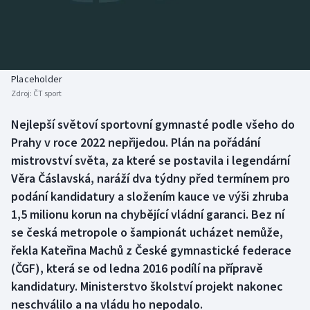
Baseball a softbal
Soutěže
Basketbal
Historické návraty
Biatlon
Aplikace ČT sport
Placeholder
Zdroj:
ČT sport
Boby a skeleton
AZ kvíz
Nejlepší světoví sportovní gymnasté podle všeho do
Prahy v roce 2022 nepřijedou. Plán na pořádání
Box
mistrovství světa, za které se postavila i legendární
Curling
Věra Čáslavská, naráží dva týdny před termínem pro
podání kandidatury a složením kauce ve výši zhruba
Dostihy
1,5 milionu korun na chybějící vládní garanci. Bez ní
se česká metropole o šampionát ucházet nemůže,
Florbal
řekla Kateřina Machů z České gymnastické federace
(ČGF), která se od ledna 2016 podílí na přípravě
Futsal
kandidatury. Ministerstvo školství projekt nakonec
neschválilo a na vládu ho nepodalo.
Golf