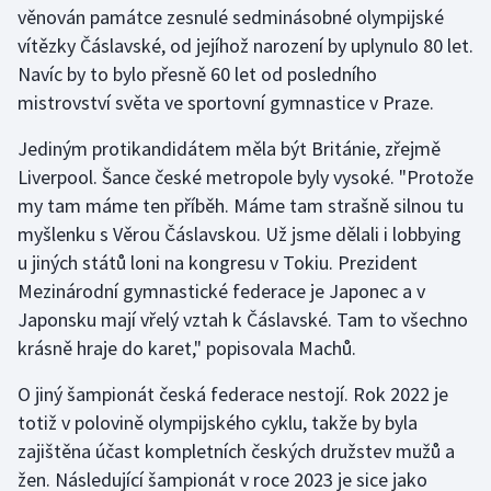
věnován památce zesnulé sedminásobné olympijské
Stolní tenis
vítězky Čáslavské, od jejíhož narození by uplynulo 80 let.
Triatlon
Navíc by to bylo přesně 60 let od posledního
mistrovství světa ve sportovní gymnastice v Praze.
Veslování
Jediným protikandidátem měla být Británie, zřejmě
Vodní slalom
Liverpool. Šance české metropole byly vysoké. "Protože
my tam máme ten příběh. Máme tam strašně silnou tu
Volejbal
myšlenku s Věrou Čáslavskou. Už jsme dělali i lobbying
u jiných států loni na kongresu v Tokiu. Prezident
Ostatní
Mezinárodní gymnastické federace je Japonec a v
Japonsku mají vřelý vztah k Čáslavské. Tam to všechno
krásně hraje do karet," popisovala Machů.
O jiný šampionát česká federace nestojí. Rok 2022 je
totiž v polovině olympijského cyklu, takže by byla
zajištěna účast kompletních českých družstev mužů a
žen. Následující šampionát v roce 2023 je sice jako