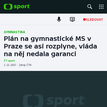
POPULÁRNÍ
SLEDOVAT
Fotbal
GYMNASTIKA
Plán na gymnastické MS v
Hokej
Praze se asi rozplyne, vláda
na něj nedala garanci
Tenis
ČT sport
Atletika
1. 12. 2017
|
Zdroj:
ČTK
Cyklistika
DALŠÍ SPORTY
Americký fotbal
NEPŘEHLÉDNĚTE