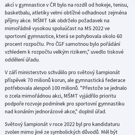
akcí v gymnastice v ČR bylo na rozdíl od hokeje, tenisu,
Olympijské hry
basketbalu, atletiky velmi obtížné odhadnout zejména
příjmy akce. MŠMT tak obdrželo požadavek na
Parasport
mimořádně vysokou spoluúčast na MS 2022 ve
sportovní gymnastice, která se pohybovala okolo 60
Plavání
procent rozpočtu. Pro ČGF samotnou bylo pořádání
vzhledem k rozpočtu velkým rizikem," uvedlo tiskové
Plážový volejbal
oddělení úřadu.
Ragby
V září ministerstvo schválilo pro světový šampionát
příspěvek 70 milionů korun, ale gymnastická federace
Rychlobruslení
potřebovala alespoň 100 milionů. "Přestože se jednalo
o zcela mimořádnou akci, MŠMT vyjádřilo prioritu
Rychlostní kanoistika
podpoře rozvoje podmínek pro sportovní gymnastiku
Short track
nad konáním jednorázové akce," doplnil úřad.
Světový šampionát v roce 2022 byl pro kandidaturu
Sportovní střelba
zvolen mimo jiné ze symbolických důvodů. Měl být