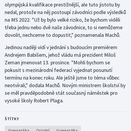
olympijská kvalifikace prestižnější, ale tuto jistotu by
nedal, protože na něj postoupí závodníci podle výsledků
na MS 2022. "Už by bylo velké riziko, že bychom viděli
třeba jednu nebo dvě naše závodnice, to si nemůžeme
dovolit, nechceme to dopustit," poznamenala Machů.
Jedinou naději vidí v jednání s budoucím premiérem
Andrejem Babišem, jehož vládu má prezident Miloš
Zeman jmenovat 13. prosince. "Mohli bychom se
pokusit s mezinárodní federací vyjednat posunutí
termínu na konec roku. Ale ještě jsme to téma vůbec
neotvírali," dodala Machů. Novým ministrem školství by
se měl pravděpodobně stát současný náměstek pro
vysoké školy Robert Plaga.
ŠTÍTKY
Gymnastika
Ostatní
Gymnastika