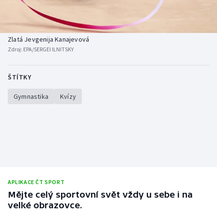
Baseball a softbal
Soutěže
Basketbal
Historické návraty
Zlatá Jevgenija Kanajevová
Zdroj:
EPA/SERGEI ILNITSKY
Biatlon
Aplikace ČT sport
Boby a skeleton
AZ kvíz
ŠTÍTKY
Gymnastika
Kvízy
Box
Curling
Dostihy
Florbal
APLIKACE ČT SPORT
Futsal
Mějte celý sportovní svět vždy u sebe i na
velké obrazovce.
Golf