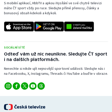
S mobilní aplikací, HbbTV a apkou iVysílání ve své chytré televizi
máte ČT sport vždy po ruce. Sledujte přímé přenosy, články a
Gymnastika
bonusový obsah kdekoli a kdykoli.
Házená
Jezdectví
Judo
SOCIÁLNÍ SÍTĚ
Odteď vám už nic neunikne. Sledujte ČT sport
i na dalších platformách.
Krasobruslení
Nenechte si nikde ujít nejnovější sportovní události. Sledujte nás i
Lezení
na Facebooku, X, Instagramu, Threads či YouTube a buďte v obraze.
Lyže a snowboard
Moderní pětiboj
Motorsport