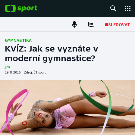
POPULÁRNÍ
SLEDOVAT
Fotbal
GYMNASTIKA
KVÍZ: Jak se vyznáte v
Hokej
moderní gymnastice?
Tenis
jjm
19. 8. 2016
|
Zdroj:
ČT sport
Atletika
Cyklistika
DALŠÍ SPORTY
Americký fotbal
NEPŘEHLÉDNĚTE