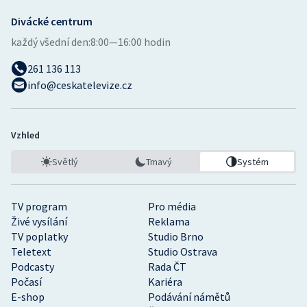
Olympijské hry
Divácké centrum
každý všední den:
8:00—16:00 hodin
Parasport
261 136 113
info@ceskatelevize.cz
Plavání
Plážový volejbal
Vzhled
Ragby
Světlý
Tmavý
Systém
Rychlobruslení
TV program
Pro média
Rychlostní kanoistika
Živé vysílání
Reklama
TV poplatky
Studio Brno
Short track
Teletext
Studio Ostrava
Podcasty
Rada ČT
Počasí
Kariéra
Sportovní střelba
E-shop
Podávání námětů