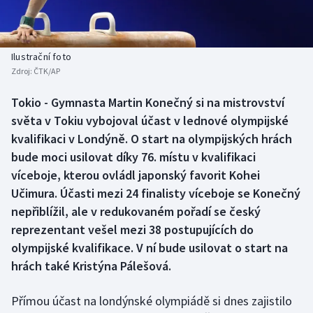
Baseball a softbal
Soutěže
Basketbal
Historické návraty
Ilustrační foto
Zdroj:
ČTK/AP
Biatlon
Aplikace ČT sport
Tokio - Gymnasta Martin Konečný si na mistrovství
Boby a skeleton
AZ kvíz
světa v Tokiu vybojoval účast v lednové olympijské
kvalifikaci v Londýně. O start na olympijských hrách
Box
bude moci usilovat díky 76. místu v kvalifikaci
víceboje, kterou ovládl japonský favorit Kohei
Curling
Učimura. Účasti mezi 24 finalisty víceboje se Konečný
nepřiblížil, ale v redukovaném pořadí se český
Dostihy
reprezentant vešel mezi 38 postupujících do
Florbal
olympijské kvalifikace. V ní bude usilovat o start na
hrách také Kristýna Pálešová.
Futsal
Přímou účast na londýnské olympiádě si dnes zajistilo
Golf