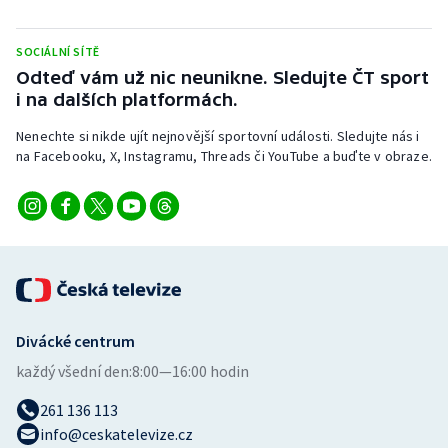
Stolní tenis
SOCIÁLNÍ SÍTĚ
Triatlon
Odteď vám už nic neunikne. Sledujte ČT sport
i na dalších platformách.
Veslování
Nenechte si nikde ujít nejnovější sportovní události. Sledujte nás i
na Facebooku, X, Instagramu, Threads či YouTube a buďte v obraze.
Vodní slalom
Volejbal
Ostatní
Divácké centrum
každý všední den:
8:00—16:00 hodin
261 136 113
info@ceskatelevize.cz