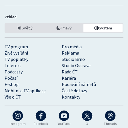
Vzhled
Světlý
Tmavý
Systém
TV program
Pro média
Živé vysílání
Reklama
TV poplatky
Studio Brno
Teletext
Studio Ostrava
Podcasty
Rada ČT
Počasí
Kariéra
E-shop
Podávání námětů
Mobilní a TV aplikace
Časté dotazy
Vše o ČT
Kontakty
Instagram
Facebook
YouTube
X
Threads