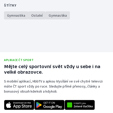
ŠTÍTKY
Olympijské hry
Gymnastika
Ostatní
Gymnastika
Parasport
Plavání
Plážový volejbal
Ragby
APLIKACE ČT SPORT
Mějte celý sportovní svět vždy u sebe i na
Rychlobruslení
velké obrazovce.
Rychlostní kanoistika
S mobilní aplikací, HbbTV a apkou iVysílání ve své chytré televizi
máte ČT sport vždy po ruce. Sledujte přímé přenosy, články a
bonusový obsah kdekoli a kdykoli.
Short track
Sportovní střelba