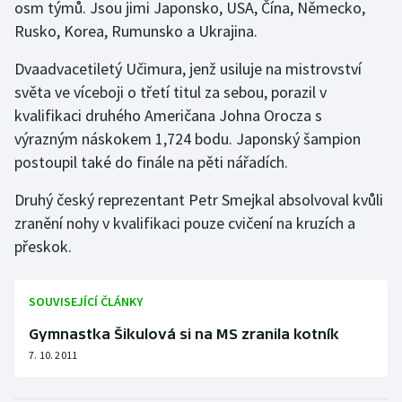
osm týmů. Jsou jimi Japonsko, USA, Čína, Německo,
Rusko, Korea, Rumunsko a Ukrajina.
Gymnastika
Dvaadvacetiletý Učimura, jenž usiluje na mistrovství
Házená
světa ve víceboji o třetí titul za sebou, porazil v
kvalifikaci druhého Američana Johna Orocza s
Jezdectví
výrazným náskokem 1,724 bodu. Japonský šampion
postoupil také do finále na pěti nářadích.
Judo
Druhý český reprezentant Petr Smejkal absolvoval kvůli
Krasobruslení
zranění nohy v kvalifikaci pouze cvičení na kruzích a
přeskok.
Lezení
Lyže a snowboard
SOUVISEJÍCÍ ČLÁNKY
Gymnastka Šikulová si na MS zranila kotník
Moderní pětiboj
7. 10. 2011
Motorsport