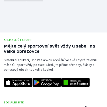
Gymnastika
Házená
Jezdectví
APLIKACE ČT SPORT
Judo
Mějte celý sportovní svět vždy u sebe i na
velké obrazovce.
Krasobruslení
S mobilní aplikací, HbbTV a apkou iVysílání ve své chytré televizi
máte ČT sport vždy po ruce. Sledujte přímé přenosy, články a
Lezení
bonusový obsah kdekoli a kdykoli.
Lyže a snowboard
Moderní pětiboj
Motorsport
SOCIÁLNÍ SÍTĚ