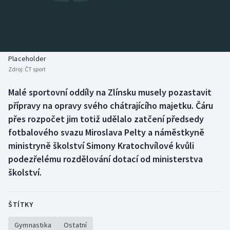
Baseball a softbal
Soutěže
Basketbal
Historické návraty
Biatlon
Aplikace ČT sport
Placeholder
Zdroj:
ČT sport
Boby a skeleton
AZ kvíz
Malé sportovní oddíly na Zlínsku musely pozastavit
přípravy na opravy svého chátrajícího majetku. Čáru
Box
přes rozpočet jim totiž udělalo zatčení předsedy
Curling
fotbalového svazu Miroslava Pelty a náměstkyně
ministryně školství Simony Kratochvílové kvůli
Dostihy
podezřelému rozdělování dotací od ministerstva
školství.
Florbal
Futsal
ŠTÍTKY
Gymnastika
Ostatní
Golf