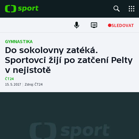
POPULÁRNÍ
SLEDOVAT
Fotbal
GYMNASTIKA
Do sokolovny zatéká.
Hokej
Sportovci žijí po zatčení Pelty
v nejistotě
Tenis
ČT24
Atletika
15. 5. 2017
|
Zdroj:
ČT24
Cyklistika
DALŠÍ SPORTY
Americký fotbal
NEPŘEHLÉDNĚTE