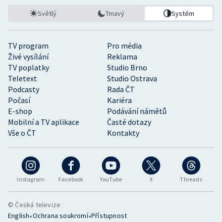
Stolní tenis
Světlý
Tmavý
Systém
Triatlon
TV program
Pro média
Veslování
Živé vysílání
Reklama
TV poplatky
Studio Brno
Teletext
Studio Ostrava
Vodní slalom
Podcasty
Rada ČT
Počasí
Kariéra
Volejbal
E-shop
Podávání námětů
Mobilní a TV aplikace
Časté dotazy
Ostatní
Vše o ČT
Kontakty
Instagram
Facebook
YouTube
X
Threads
© Česká televize
•
•
English
Ochrana soukromí
Přístupnost