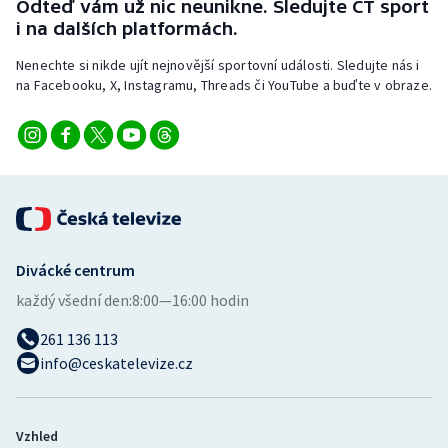
Odteď vám už nic neunikne. Sledujte ČT sport
i na dalších platformách.
Olympijské hry
Nenechte si nikde ujít nejnovější sportovní události. Sledujte nás i
Parasport
na Facebooku, X, Instagramu, Threads či YouTube a buďte v obraze.
Plavání
Plážový volejbal
Ragby
Divácké centrum
Rychlobruslení
každý všední den:
8:00—16:00 hodin
Rychlostní kanoistika
261 136 113
info@ceskatelevize.cz
Short track
Sportovní střelba
Vzhled