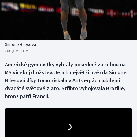
Baseball a softbal
Soutěže
Basketbal
Historické návraty
Biatlon
Aplikace ČT sport
Simone Bilesová
Boby a skeleton
AZ kvíz
Zdroj:
REUTERS
Box
Americké gymnastky vyhrály posedmé za sebou na
MS víceboj družstev. Jejich největší hvězda Simone
Curling
Bilesová díky tomu získala v Antverpách jubilejní
dvacáté světové zlato. Stříbro vybojovala Brazílie,
Dostihy
bronz patří Francii.
Florbal
Futsal
Golf