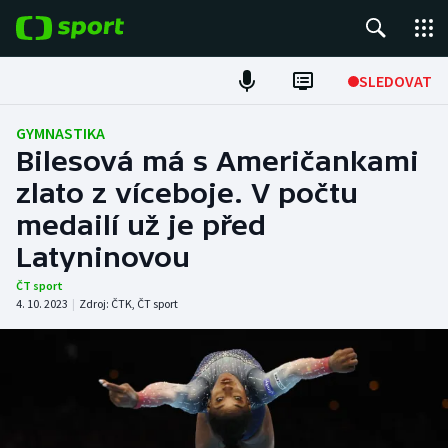
POPULÁRNÍ
SLEDOVAT
Fotbal
GYMNASTIKA
Bilesová má s Američankami
Hokej
zlato z víceboje. V počtu
medailí už je před
Tenis
Latyninovou
Atletika
ČT sport
4. 10. 2023
|
Zdroj:
ČTK
,
ČT sport
Cyklistika
DALŠÍ SPORTY
Americký fotbal
NEPŘEHLÉDNĚTE