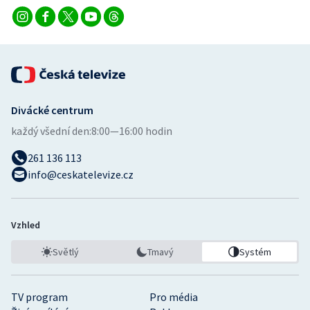
Divácké centrum
každý všední den:
8:00—16:00 hodin
261 136 113
info@ceskatelevize.cz
Vzhled
Světlý
Tmavý
Systém
TV program
Pro média