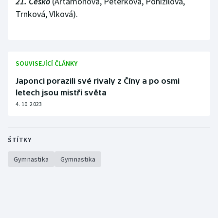
21. Česko
(Artamonová, Peterková, Ponížilová,
Stolní tenis
Trnková, Vlková).
Triatlon
Veslování
SOUVISEJÍCÍ ČLÁNKY
Vodní slalom
Japonci porazili své rivaly z Číny a po osmi
letech jsou mistři světa
Volejbal
4. 10. 2023
Ostatní
ŠTÍTKY
Gymnastika
Gymnastika