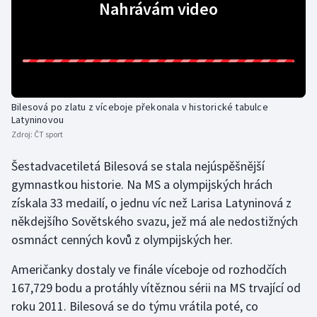
Nahrávám video
Gymnastika
Házená
Jezdectví
Bilesová po zlatu z víceboje překonala v historické tabulce
Latyninovou
Judo
Zdroj:
ČT sport
Šestadvacetiletá Bilesová se stala nejúspěšnější
Krasobruslení
gymnastkou historie. Na MS a olympijských hrách
získala 33 medailí, o jednu víc než Larisa Latyninová z
Lezení
někdejšího Sovětského svazu, jež má ale nedostižných
Lyže a snowboard
osmnáct cenných kovů z olympijských her.
Američanky dostaly ve finále víceboje od rozhodčích
Moderní pětiboj
167,729 bodu a protáhly vítěznou sérii na MS trvající od
Motorsport
roku 2011. Bilesová se do týmu vrátila poté, co