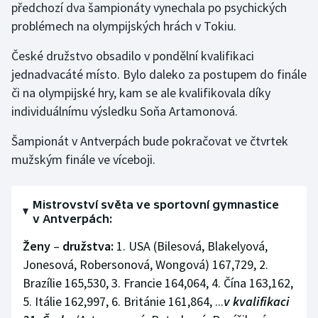
předchozí dva šampionáty vynechala po psychických
Olympijské hry
problémech na olympijských hrách v Tokiu.
České družstvo obsadilo v pondělní kvalifikaci
Parasport
jednadvacáté místo. Bylo daleko za postupem do finále
Plavání
či na olympijské hry, kam se ale kvalifikovala díky
individuálnímu výsledku Soňa Artamonová.
Plážový volejbal
Šampionát v Antverpách bude pokračovat ve čtvrtek
Ragby
mužským finále ve víceboji.
Rychlobruslení
Mistrovství světa ve sportovní gymnastice
v Antverpách:
Rychlostní kanoistika
Ženy
–⁠
družstva:
1. USA (Bilesová, Blakelyová,
Short track
Jonesová, Robersonová, Wongová) 167,729, 2.
Brazílie 165,530, 3. Francie 164,064, 4. Čína 163,162,
Sportovní střelba
5. Itálie 162,997, 6. Británie 161,864, ...
v kvalifikaci