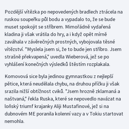
Pozdější vítězka po nepovedených bradlech ztrácela na
Gymnastika
ruskou soupeřku půl bodu a vypadalo to, že se bude
muset spokojit se stříbrem. Mimořádně vydařená
Házená
kladina ji však vrátila do hry, a i když opět mírně
Jezdectví
zaváhala v závěrečných prostných, vybojovala těsné
vítězství. "Myslela jsem si, že to bude jen stříbro. Jsem
Judo
strašně překvapená," uvedla Wieberová, jež se po
vyhlášení konečných výsledků štěstím rozplakala.
Krasobruslení
Komovová sice byla jedinou gymnastkou z nejlepší
Lezení
pětice, která neudělala chybu, na druhou příčku ji však
srazila nižší obtížnost cviků. "Jsem hrozně zklamaná a
Lyže a snowboard
naštvaná," řekla Ruska, které se nepovedlo navázat na
loňský triumf krajanky Aliji Mustafinové, jež si na
Moderní pětiboj
dubnovém ME poranila kolenní vazy a v Tokiu startovat
nemohla.
Motorsport