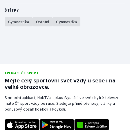
Olympijské hry
ŠTÍTKY
Gymnastika
Ostatní
Gymnastika
Parasport
Plavání
Plážový volejbal
Ragby
APLIKACE ČT SPORT
Rychlobruslení
Mějte celý sportovní svět vždy u sebe i na
velké obrazovce.
Rychlostní kanoistika
S mobilní aplikací, HbbTV a apkou iVysílání ve své chytré televizi
máte ČT sport vždy po ruce. Sledujte přímé přenosy, články a
Short track
bonusový obsah kdekoli a kdykoli.
Sportovní střelba