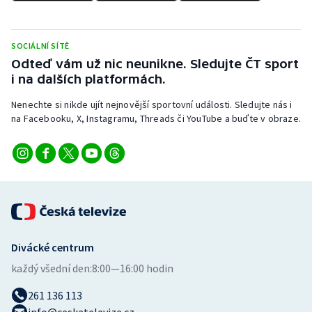
Stolní tenis
Triatlon
SOCIÁLNÍ SÍTĚ
Odteď vám už nic neunikne. Sledujte ČT sport
Veslování
i na dalších platformách.
Nenechte si nikde ujít nejnovější sportovní události. Sledujte nás i
Vodní slalom
na Facebooku, X, Instagramu, Threads či YouTube a buďte v obraze.
Volejbal
Ostatní
Divácké centrum
každý všední den:
8:00—16:00 hodin
261 136 113