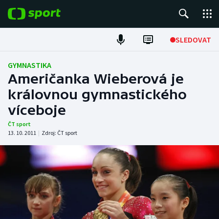
POPULÁRNÍ
SLEDOVAT
Fotbal
GYMNASTIKA
Američanka Wieberová je
Hokej
královnou gymnastického
víceboje
Tenis
ČT sport
Atletika
13. 10. 2011
|
Zdroj:
ČT sport
Cyklistika
DALŠÍ SPORTY
Americký fotbal
NEPŘEHLÉDNĚTE