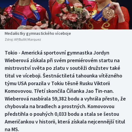
Baseball a softbal
Soutěže
Basketbal
Historické návraty
Biatlon
Aplikace ČT sport
Medailistky gymnastického víceboje
Zdroj:
AP/Bullit Marquez
Boby a skeleton
AZ kvíz
Tokio - Americká sportovní gymnastka Jordyn
Wieberová získala při svém premiérovém startu na
Box
mistrovství světa po zlatu v soutěži družstev také
Curling
titul ve víceboji. Šestnáctiletá tahounka vítězného
týmu USA porazila v Tokiu těsně Rusku Viktorii
Dostihy
Komovovou. Třetí skončila Číňanka Jao Ťin-nan.
Wieberová nasbírala 59,382 bodu a vyhrála přesto, že
Florbal
chybovala na bradlech a prostných. Komovovou
předstihla o pouhých 0,033 bodu a stala se šestou
Futsal
Američankou v historii, která získala nejcennější titul
na MS.
Golf