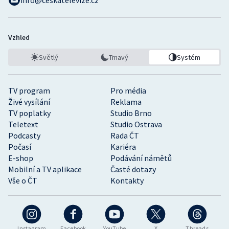
info@ceskatelevize.cz
Vzhled
Světlý
Tmavý
Systém
TV program
Pro média
Živé vysílání
Reklama
TV poplatky
Studio Brno
Teletext
Studio Ostrava
Podcasty
Rada ČT
Počasí
Kariéra
E-shop
Podávání námětů
Mobilní a TV aplikace
Časté dotazy
Vše o ČT
Kontakty
Instagram
Facebook
YouTube
X
Threads