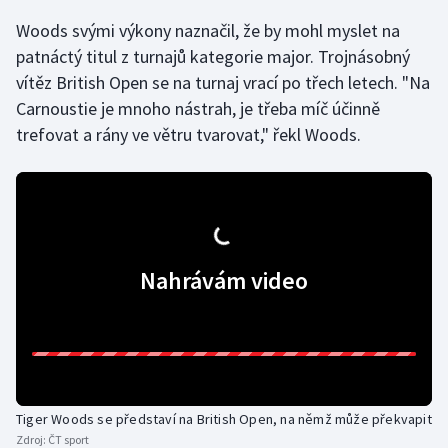
Woods svými výkony naznačil, že by mohl myslet na
Gymnastika
patnáctý titul z turnajů kategorie major. Trojnásobný
vítěz British Open se na turnaj vrací po třech letech. "Na
Házená
Carnoustie je mnoho nástrah, je třeba míč účinně
trefovat a rány ve větru tvarovat," řekl Woods.
Jezdectví
Judo
Krasobruslení
Nahrávám video
Lezení
Lyže a snowboard
Moderní pětiboj
Tiger Woods se představí na British Open, na němž může překvapit
Motorsport
Zdroj:
ČT sport