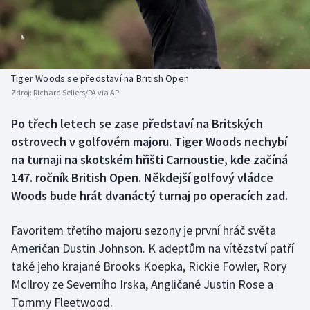
Baseball a softbal
Soutěže
Basketbal
Historické návraty
Biatlon
Aplikace ČT sport
Tiger Woods se představí na British Open
Zdroj:
Richard Sellers/PA via AP
Boby a skeleton
AZ kvíz
Po třech letech se zase představí na Britských
ostrovech v golfovém majoru. Tiger Woods nechybí
Box
na turnaji na skotském hřišti Carnoustie, kde začíná
Curling
147. ročník British Open. Někdejší golfový vládce
Woods bude hrát dvanáctý turnaj po operacích zad.
Dostihy
Favoritem třetího majoru sezony je první hráč světa
Florbal
Američan Dustin Johnson. K adeptům na vítězství patří
také jeho krajané Brooks Koepka, Rickie Fowler, Rory
Futsal
McIlroy ze Severního Irska, Angličané Justin Rose a
Tommy Fleetwood.
Golf