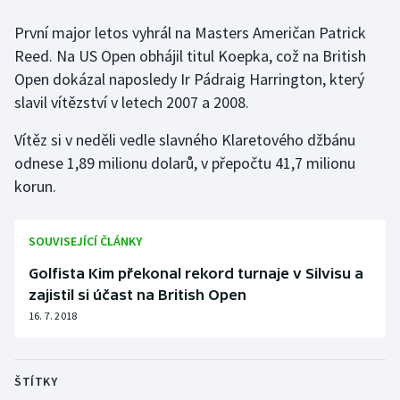
Olympijské hry
První major letos vyhrál na Masters Američan Patrick
Reed. Na US Open obhájil titul Koepka, což na British
Parasport
Open dokázal naposledy Ir Pádraig Harrington, který
slavil vítězství v letech 2007 a 2008.
Plavání
Vítěz si v neděli vedle slavného Klaretového džbánu
Plážový volejbal
odnese 1,89 milionu dolarů, v přepočtu 41,7 milionu
korun.
Ragby
Rychlobruslení
SOUVISEJÍCÍ ČLÁNKY
Golfista Kim překonal rekord turnaje v Silvisu a
Rychlostní kanoistika
zajistil si účast na British Open
16. 7. 2018
Short track
Sportovní střelba
ŠTÍTKY