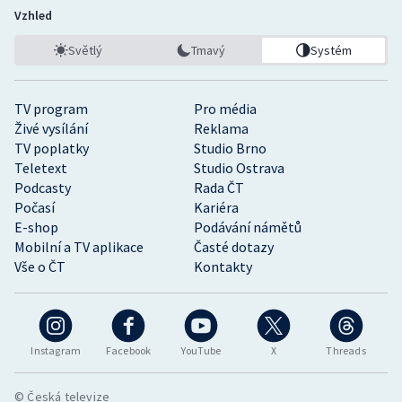
Vzhled
Světlý
Tmavý
Systém
TV program
Pro média
Živé vysílání
Reklama
TV poplatky
Studio Brno
Teletext
Studio Ostrava
Podcasty
Rada ČT
Počasí
Kariéra
E-shop
Podávání námětů
Mobilní a TV aplikace
Časté dotazy
Vše o ČT
Kontakty
Instagram
Facebook
YouTube
X
Threads
© Česká televize