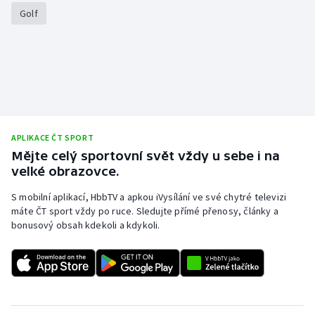
Stolní tenis
Golf
Triatlon
Veslování
Vodní slalom
APLIKACE ČT SPORT
Volejbal
Mějte celý sportovní svět vždy u sebe i na
velké obrazovce.
Ostatní
S mobilní aplikací, HbbTV a apkou iVysílání ve své chytré televizi
máte ČT sport vždy po ruce. Sledujte přímé přenosy, články a
bonusový obsah kdekoli a kdykoli.