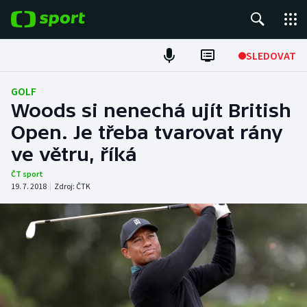
POPULÁRNÍ
SLEDOVAT
Fotbal
GOLF
Woods si nenechá ujít British
Hokej
Open. Je třeba tvarovat rány
ve větru, říká
Tenis
ČT sport
Atletika
19. 7. 2018
|
Zdroj:
ČTK
Cyklistika
DALŠÍ SPORTY
Americký fotbal
NEPŘEHLÉDNĚTE