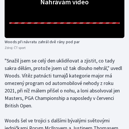
Nahrávám video
Gymnastika
Házená
Jezdectví
Woods při návratu zahrál dvě rány pod par
Zdroj:
ČT sport
Judo
"Snažil jsem se celý den uklidňovat a zjistit, co tady
sakra dělám, protože jsem už tak dlouho nehrál," uvedl
Krasobruslení
Woods. Vítěz patnácti turnajů kategorie major má
Lezení
omezený program od automobilové nehody z roku
2021, při níž málem přišel o nohu, a loni absolvoval jen
Lyže a snowboard
Masters, PGA Championship a naposledy v červenci
British Open.
Moderní pětiboj
Woods šel ve trojici s dalšími bývalými světovými
Motorsport
jedničkami Rorym McIlroyem a Justinem Thomasem.