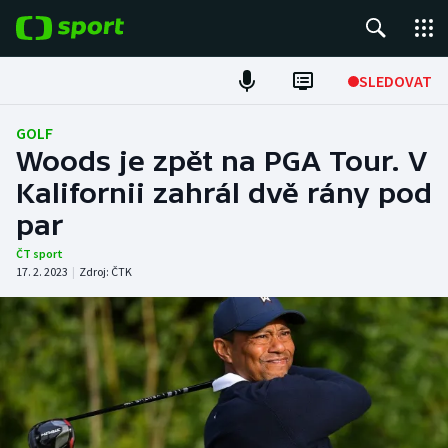
POPULÁRNÍ
SLEDOVAT
Fotbal
GOLF
Woods je zpět na PGA Tour. V
Hokej
Kalifornii zahrál dvě rány pod
par
Tenis
ČT sport
Atletika
17. 2. 2023
|
Zdroj:
ČTK
Cyklistika
DALŠÍ SPORTY
Americký fotbal
NEPŘEHLÉDNĚTE