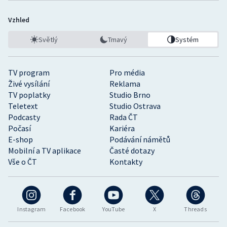
Vzhled
Světlý
Tmavý
Systém
TV program
Pro média
Živé vysílání
Reklama
TV poplatky
Studio Brno
Teletext
Studio Ostrava
Podcasty
Rada ČT
Počasí
Kariéra
E-shop
Podávání námětů
Mobilní a TV aplikace
Časté dotazy
Vše o ČT
Kontakty
Instagram
Facebook
YouTube
X
Threads