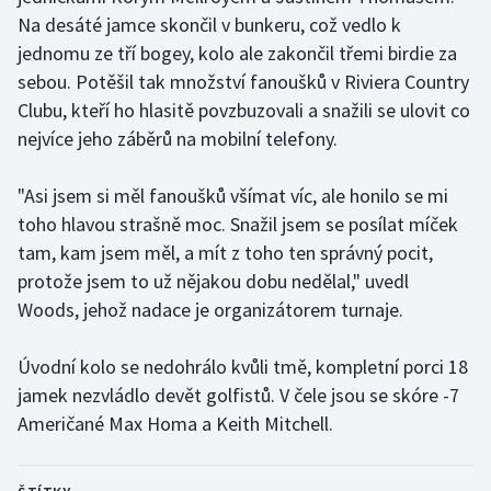
Na desáté jamce skončil v bunkeru, což vedlo k
Olympijské hry
jednomu ze tří bogey, kolo ale zakončil třemi birdie za
sebou. Potěšil tak množství fanoušků v Riviera Country
Parasport
Clubu, kteří ho hlasitě povzbuzovali a snažili se ulovit co
nejvíce jeho záběrů na mobilní telefony.
Plavání
Plážový volejbal
"Asi jsem si měl fanoušků všímat víc, ale honilo se mi
toho hlavou strašně moc. Snažil jsem se posílat míček
Ragby
tam, kam jsem měl, a mít z toho ten správný pocit,
protože jsem to už nějakou dobu nedělal," uvedl
Rychlobruslení
Woods, jehož nadace je organizátorem turnaje.
Rychlostní kanoistika
Úvodní kolo se nedohrálo kvůli tmě, kompletní porci 18
jamek nezvládlo devět golfistů. V čele jsou se skóre -7
Short track
Američané Max Homa a Keith Mitchell.
Sportovní střelba