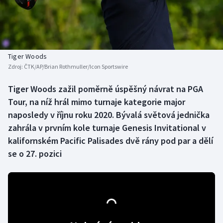
Baseball a softbal
Soutěže
Basketbal
Historické návraty
Biatlon
Aplikace ČT sport
Tiger Woods
Zdroj:
ČTK/AP/Brian Rothmuller/Icon Sportswire
Boby a skeleton
AZ kvíz
Tiger Woods zažil poměrně úspěšný návrat na PGA
Tour, na níž hrál mimo turnaje kategorie major
Box
naposledy v říjnu roku 2020. Bývalá světová jednička
Curling
zahrála v prvním kole turnaje Genesis Invitational v
kalifornském Pacific Palisades dvě rány pod par a dělí
Dostihy
se o 27. pozici
Florbal
Futsal
Golf