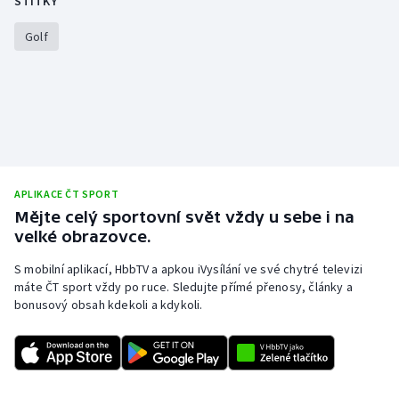
ŠTÍTKY
Stolní tenis
Golf
Triatlon
Veslování
Vodní slalom
Volejbal
APLIKACE ČT SPORT
Mějte celý sportovní svět vždy u sebe i na
Ostatní
velké obrazovce.
S mobilní aplikací, HbbTV a apkou iVysílání ve své chytré televizi
máte ČT sport vždy po ruce. Sledujte přímé přenosy, články a
bonusový obsah kdekoli a kdykoli.