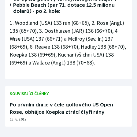
Stolní tenis
Pebble Beach (par 71, dotace 12,5 milionu
dolarů) - po 2. kole:
Triatlon
1. Woodland (USA) 133 ran (68+65), 2. Rose (Angl.)
135 (65+70), 3. Oosthuizen (JAR) 136 (66+70), 4.
Veslování
Wise (USA) 137 (66+71) a McIlroy (Sev. Ir.) 137
(68+69), 6. Reavie 138 (68+70), Hadley 138 (68+70),
Vodní slalom
Koepka 138 (69+69), Kuchar (všichni USA) 138
(69+69) a Wallace (Angl.) 138 (70+68).
Volejbal
Ostatní
SOUVISEJÍCÍ ČLÁNKY
Po prvním dni je v čele golfového US Open
Rose, obhájce Koepka ztrácí čtyři rány
13. 6. 2019