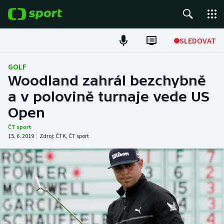
POPULÁRNÍ
SLEDOVAT
Fotbal
GOLF
Woodland zahrál bezchybně
Hokej
a v polovině turnaje vede US
Open
Tenis
ČT sport
Atletika
15. 6. 2019
|
Zdroj:
ČTK
,
ČT sport
Cyklistika
DALŠÍ SPORTY
Americký fotbal
NEPŘEHLÉDNĚTE