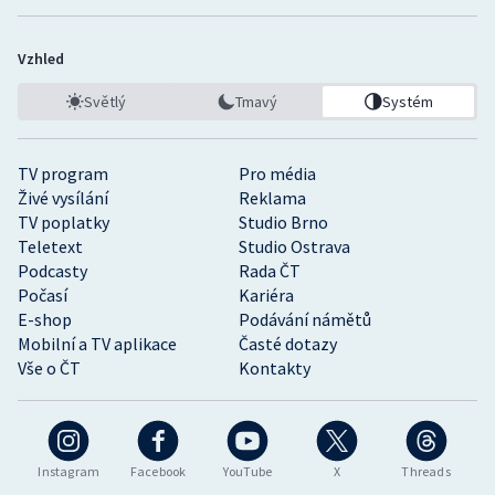
Vzhled
Světlý
Tmavý
Systém
TV program
Pro média
Živé vysílání
Reklama
TV poplatky
Studio Brno
Teletext
Studio Ostrava
Podcasty
Rada ČT
Počasí
Kariéra
E-shop
Podávání námětů
Mobilní a TV aplikace
Časté dotazy
Vše o ČT
Kontakty
Instagram
Facebook
YouTube
X
Threads