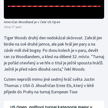
Olympijské hry
Parasport
Američan Woodland je v čele US Open
Zdroj:
ČT sport
Plavání
Tiger Woods druhý den nedokázal skórovat. Zahrál jen
Plážový volejbal
birdie na své druhé jamce, ale pak hrál jen pary a na
závěr měl dvě bogey. Po dvou kolech je v paru, devět
Ragby
ran za Woodlandem, a klesl na dělené 32. místo. "Turnaj
je pořád otevřený a ve hře o titul je ještě spousta hráčů.
Rychlobruslení
Ještě je před námi dlouhá cesta," řekl Woods.
Rychlostní kanoistika
Cutem neprošli mimo jiné sedmý hráč světa Justin
Thomas z USA či Jihoafričan Ernie Els, který v létě
Short track
přijede do Prahy na turnaj European Tour.
Sportovní střelba
US Open, golfový turnaj kategorie major v