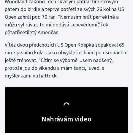
Woodland zakončil den skvělým patnáctimetrovým
patem do birdie a teprve potřetí ze svých 26 kol na US
Gymnastika
Open zahrál pod 70 ran. "Nemusím hrát perfektně a
můžu vyhrávat, to mi dodává sebevědomí," řekl
Házená
pětatřicetiletý Američan.
Jezdectví
Vítěz dvou předchozích US Open Koepka zopakoval 69
ran z prvního kola. Jako obvykle šel hned po osmnáctce
Judo
ještě trénovat. "Cítím se výborně. Jsem nadšený,
protože jdu do víkendu a mám šanci," uvedl s
Krasobruslení
myšlenkami na hattrick.
Lezení
Lyže a snowboard
Moderní pětiboj
Nahrávám video
Motorsport