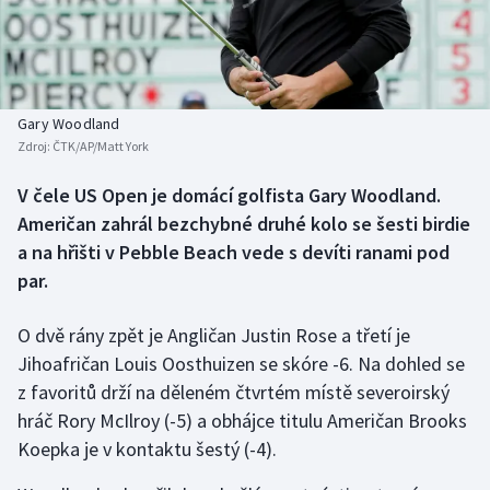
Baseball a softbal
Soutěže
Basketbal
Historické návraty
Biatlon
Aplikace ČT sport
Gary Woodland
Zdroj:
ČTK/AP/Matt York
Boby a skeleton
AZ kvíz
V čele US Open je domácí golfista Gary Woodland.
Američan zahrál bezchybné druhé kolo se šesti birdie
Box
a na hřišti v Pebble Beach vede s devíti ranami pod
Curling
par.
Dostihy
O dvě rány zpět je Angličan Justin Rose a třetí je
Jihoafričan Louis Oosthuizen se skóre -6. Na dohled se
Florbal
z favoritů drží na děleném čtvrtém místě severoirský
hráč Rory McIlroy (-5) a obhájce titulu Američan Brooks
Futsal
Koepka je v kontaktu šestý (-4).
Golf