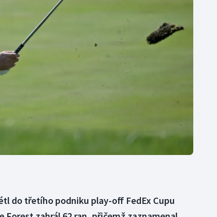
Moderní pětiboj
Triatlon
Motorsport
Veslování
Olympijské hry
Vodní slalom
Parasport
Volejbal
Plavání
Ostatní
Plážový volejbal
étl do třetího podniku play-off FedEx Cupu
ake Forest zahrál 62 ran, přičemž zaznamenal