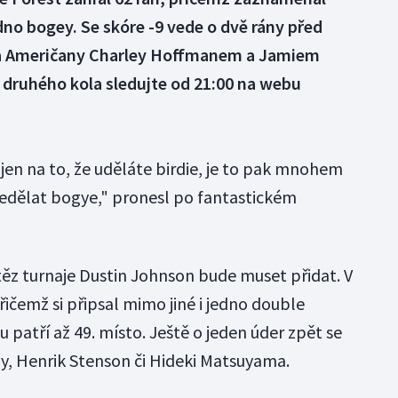
dno bogey. Se skóre -9 vede o dvě rány před
 Američany Charley Hoffmanem a Jamiem
druhého kola sledujte od 21:00 na webu
 jen na to, že uděláte birdie, je to pak mnohem
 nedělat bogye," pronesl po fantastickém
těz turnaje Dustin Johnson bude muset přidat. V
řičemž si připsal mimo jiné i jedno double
patří až 49. místo. Ještě o jeden úder zpět se
roy, Henrik Stenson či Hideki Matsuyama.