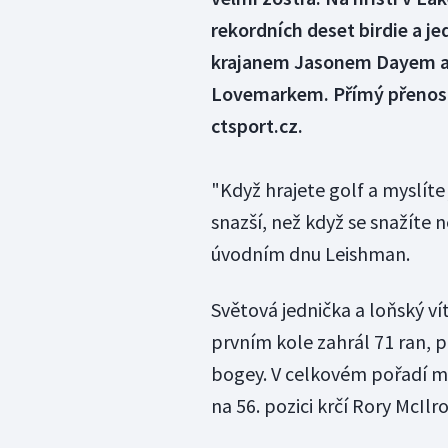
rekordních deset birdie a je
krajanem Jasonem Dayem a
Lovemarkem. Přímý přenos 
ctsport.cz.
"Když hrajete golf a myslíte
snazší, než když se snažíte
úvodním dnu Leishman.
Světová jednička a loňský ví
prvním kole zahrál 71 ran, p
bogey. V celkovém pořadí mu 
na 56. pozici krčí Rory McIl