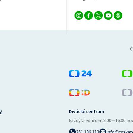
Č
Divácké centrum
ů
každý všední den:
8:00—16:00 ho
261 136 113
info@ceskate