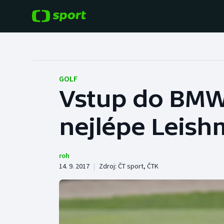
POPULÁRNÍ
DALŠÍ SPORTY
Fotbal
Americký fotbal
GOLF
Vstup do BMW
Hokej
Baseball a softbal
nejlépe Leis
Tenis
Basketbal
Atletika
Biatlon
roh
14. 9. 2017
|
Zdroj:
ČT sport
,
ČTK
Cyklistika
Boby a skeleton
Box