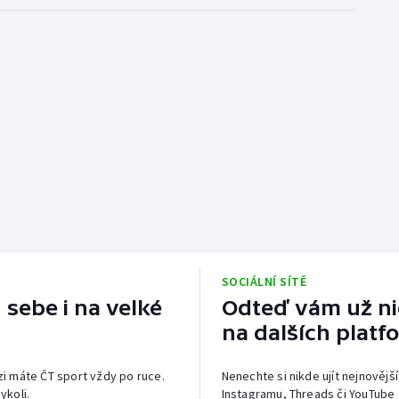
SOCIÁLNÍ SÍTĚ
 sebe i na velké
Odteď vám už nic
na dalších platf
izi máte ČT sport vždy po ruce.
Nenechte si nikde ujít nejnovější
ykoli.
Instagramu, Threads či YouTube 