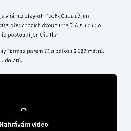
 v rámci play-off FedEx Cupu už jen
ů z předchozích dvou turnajů. A z nich do
p postoupí jen třicítka.
way Farms s parem 71 a délkou 6 582 metrů.
nu dolarů.
Nahrávám video