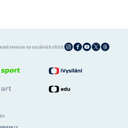
eská televize na sociálních sítích:
din
levize.cz