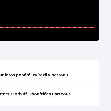
r letos popáté, zvítězil v Nortonu
ters si odváží Jihoafričan Porteous