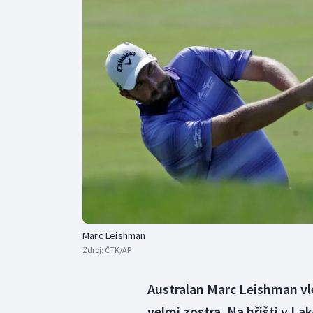
Curling
Dostihy
Florbal
Futsal
Golf
Gymnastika
Marc Leishman
Zdroj:
ČTK/AP
Australan Marc Leishman vl
velmi zostra. Na hřišti v L