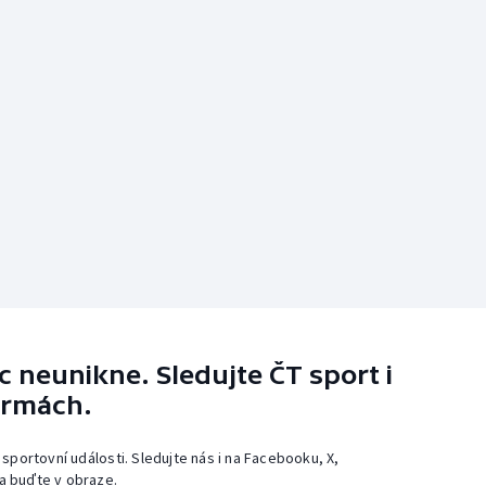
 neunikne. Sledujte ČT sport i
ormách.
 sportovní události. Sledujte nás i na Facebooku, X,
a buďte v obraze.