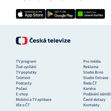
TV program
Pro média
Živé vysílání
Reklama
TV poplatky
Studio Brno
Teletext
Studio Ostrava
Podcasty
Rada ČT
Počasí
Kariéra
E-shop
Podávání námět
Mobilní a TV aplikace
Časté dotazy
Vše o ČT
Kontakty