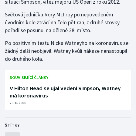
situaci Simpson, vítěz majoru US Open z roku 2012.
Světová jednička Rory McIlroy po nepovedeném
Gymnastika
úvodním kole ztrácí na čelo pět ran, z druhé stovky
Házená
pořadí se posunul na dělené 28. místo.
Po pozitivním testu Nicka Watneyho na koronavirus se
Jezdectví
žádný další neobjevil. Watney kvůli nákaze nenastoupil
Judo
do druhého kola.
Krasobruslení
SOUVISEJÍCÍ ČLÁNKY
Lezení
V Hilton Head se ujal vedení Simpson, Watney
má koronavirus
Lyže a snowboard
20. 6. 2020
Moderní pětiboj
ŠTÍTKY
Motorsport