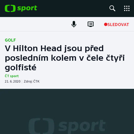
POPULÁRNÍ
SLEDOVAT
Fotbal
GOLF
V Hilton Head jsou před
Hokej
posledním kolem v čele čtyři
golfisté
Tenis
ČT sport
Atletika
21. 6. 2020
|
Zdroj:
ČTK
Cyklistika
DALŠÍ SPORTY
Americký fotbal
NEPŘEHLÉDNĚTE