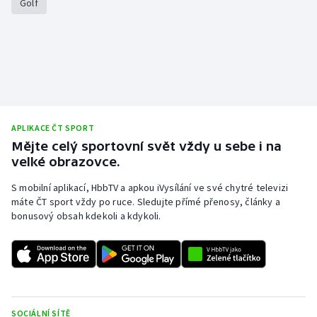
Golf
Olympijské hry
Parasport
Plavání
Plážový volejbal
APLIKACE ČT SPORT
Mějte celý sportovní svět vždy u sebe i na
Ragby
velké obrazovce.
S mobilní aplikací, HbbTV a apkou iVysílání ve své chytré televizi
Rychlobruslení
máte ČT sport vždy po ruce. Sledujte přímé přenosy, články a
bonusový obsah kdekoli a kdykoli.
Rychlostní kanoistika
Short track
Sportovní střelba
SOCIÁLNÍ SÍTĚ