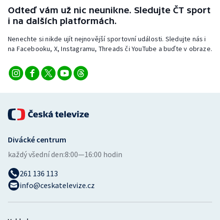
Stolní tenis
Odteď vám už nic neunikne. Sledujte ČT sport
i na dalších platformách.
Triatlon
Nenechte si nikde ujít nejnovější sportovní události. Sledujte nás i
na Facebooku, X, Instagramu, Threads či YouTube a buďte v obraze.
Veslování
Vodní slalom
Volejbal
Ostatní
Divácké centrum
každý všední den:
8:00—16:00 hodin
261 136 113
info@ceskatelevize.cz