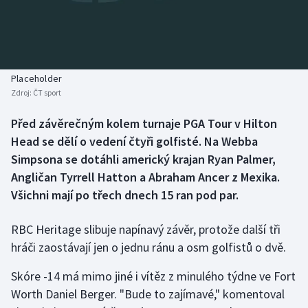
Baseball a softbal
Soutěže
Basketbal
Historické návraty
Biatlon
Aplikace ČT sport
Placeholder
Zdroj:
ČT sport
Boby a skeleton
AZ kvíz
Před závěrečným kolem turnaje PGA Tour v Hilton
Head se dělí o vedení čtyři golfisté. Na Webba
Box
Simpsona se dotáhli americký krajan Ryan Palmer,
Curling
Angličan Tyrrell Hatton a Abraham Ancer z Mexika.
Všichni mají po třech dnech 15 ran pod par.
Dostihy
RBC Heritage slibuje napínavý závěr, protože další tři
Florbal
hráči zaostávají jen o jednu ránu a osm golfistů o dvě.
Futsal
Skóre -14 má mimo jiné i vítěz z minulého týdne ve Fort
Worth Daniel Berger. "Bude to zajímavé," komentoval
Golf