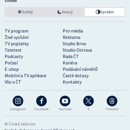
Vzhled
Světlý
Tmavý
Systém
TV program
Pro média
Živé vysílání
Reklama
TV poplatky
Studio Brno
Teletext
Studio Ostrava
Podcasty
Rada ČT
Počasí
Kariéra
E-shop
Podávání námětů
Mobilní a TV aplikace
Časté dotazy
Vše o ČT
Kontakty
Instagram
Facebook
YouTube
X
Threads
© Česká televize