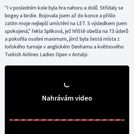
"I v posledním kole byla hra nahoru a dolů. Střídaly se
Gymnastika
bogey a birdie. Bojovala jsem až do konce a přišlo
zatím moje nejlepší umístění na LET. S výsledkem jsem
Házená
spokojená," řekla Spilková, jež hřiště obešla na 73 úderů
a pokořila osobní maximum, jímž byla šestá místa z
Jezdectví
loňského turnaje v anglickém Denhamu a květnového
Turkish Airlines Ladies Open v Antalyi.
Judo
Krasobruslení
Lezení
Nahrávám video
Lyže a snowboard
Moderní pětiboj
Motorsport