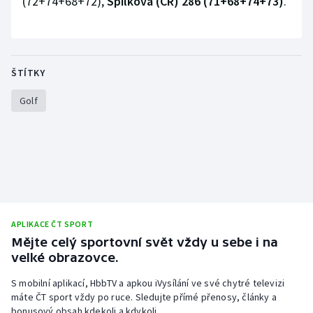
(72+74+68+72),
Spilková (ČR) 286 (71+68+74+73)
.
Stolní tenis
Triatlon
ŠTÍTKY
Veslování
Golf
Vodní slalom
Volejbal
Ostatní
APLIKACE ČT SPORT
Mějte celý sportovní svět vždy u sebe i na
velké obrazovce.
S mobilní aplikací, HbbTV a apkou iVysílání ve své chytré televizi
máte ČT sport vždy po ruce. Sledujte přímé přenosy, články a
bonusový obsah kdekoli a kdykoli.