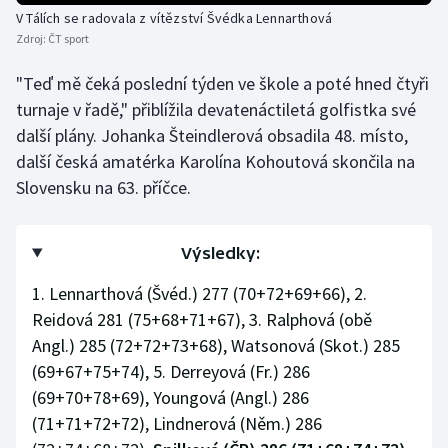
V Tálích se radovala z vítězství Švédka Lennarthová
Olympijské hry
Zdroj:
ČT sport
Parasport
"Teď mě čeká poslední týden ve škole a poté hned čtyři
turnaje v řadě," přiblížila devatenáctiletá golfistka své
Plavání
další plány. Johanka Šteindlerová obsadila 48. místo,
další česká amatérka Karolína Kohoutová skončila na
Plážový volejbal
Slovensku na 63. příčce.
Ragby
Výsledky:
Rychlobruslení
1. Lennarthová (Švéd.) 277 (70+72+69+66), 2.
Reidová 281 (75+68+71+67), 3. Ralphová (obě
Rychlostní kanoistika
Angl.) 285 (72+72+73+68), Watsonová (Skot.) 285
Short track
(69+67+75+74), 5. Derreyová (Fr.) 286
(69+70+78+69), Youngová (Angl.) 286
Sportovní střelba
(71+71+72+72), Lindnerová (Něm.) 286