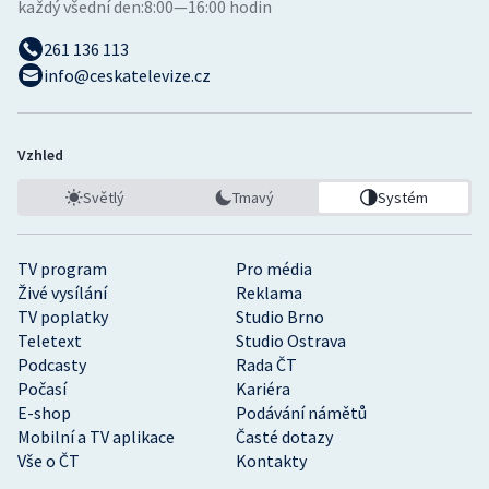
každý všední den:
8:00—16:00 hodin
261 136 113
info@ceskatelevize.cz
Vzhled
Světlý
Tmavý
Systém
TV program
Pro média
Živé vysílání
Reklama
TV poplatky
Studio Brno
Teletext
Studio Ostrava
Podcasty
Rada ČT
Počasí
Kariéra
E-shop
Podávání námětů
Mobilní a TV aplikace
Časté dotazy
Vše o ČT
Kontakty