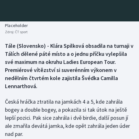
Baseball a softbal
Soutěže
Basketbal
Historické návraty
Placeholder
Zdroj:
ČT sport
Biatlon
Aplikace ČT sport
Tále (Slovensko) - Klára Spilková obsadila na turnaji v
Boby a skeleton
AZ kvíz
Tálích dělené páté místo a o jednu příčku vylepšila
své maximum na okruhu Ladies European Tour.
Box
Premiérové vítězství si suverénním výkonem v
nedělním čtvrtém kole zajistila Švédka Camilla
Curling
Lennarthová.
Dostihy
Česká hráčka ztratila na jamkách 4 a 5, kde zahrála
Florbal
bogey a double bogey, a pokazila si tak útok na ještě
lepší pozici. Pak sice zahrála i dvě birdie, další posun jí
Futsal
ale zmařila devátá jamka, kde opět zahrála jeden úder
nad par.
Golf