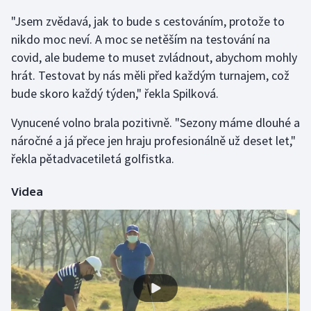
"Jsem zvědavá, jak to bude s cestováním, protože to
Futsal
nikdo moc neví. A moc se netěším na testování na
covid, ale budeme to muset zvládnout, abychom mohly
Golf
hrát. Testovat by nás měli před každým turnajem, což
bude skoro každý týden," řekla Spilková.
Gymnastika
Vynucené volno brala pozitivně. "Sezony máme dlouhé a
Házená
náročné a já přece jen hraju profesionálně už deset let,"
řekla pětadvacetiletá golfistka.
Jezdectví
Videa
Judo
Krasobruslení
Lezení
Lyže a snowboard