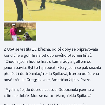
Moderní pětiboj
Motorsport
Olympijské hry
Parasport
Z USA se vrátila 15. března, od té doby se připravovala
Plavání
kondičně a golf hrála od dubnového otevření hřišť.
"Chodila jsem hodně hrát s kamarády a golfem se
Plážový volejbal
jenom bavila. Byl to fajn pocit, který jsem se pak snažila
přenést i do tréninku," řekla Spilková, kterou od června
Ragby
nově trénuje Gregg Lavoie, Američan žijící v Praze.
Rychlobruslení
"Myslím, že jdu dobrou cestou. Odpočinula jsem si a
cítím se dobře. Moc se na to těším," řekla Spilková.
Rychlostní kanoistika