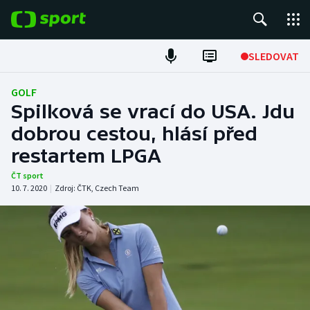
POPULÁRNÍ
SLEDOVAT
ME v atletice
GOLF
Spilková se vrací do USA. Jdu
ME v plavání
dobrou cestou, hlásí před
restartem LPGA
Fotbal
ČT sport
Hokej
10. 7. 2020
|
Zdroj:
ČTK
,
Czech Team
Tenis
DALŠÍ SPORTY
Americký fotbal
NEPŘEHLÉDNĚTE