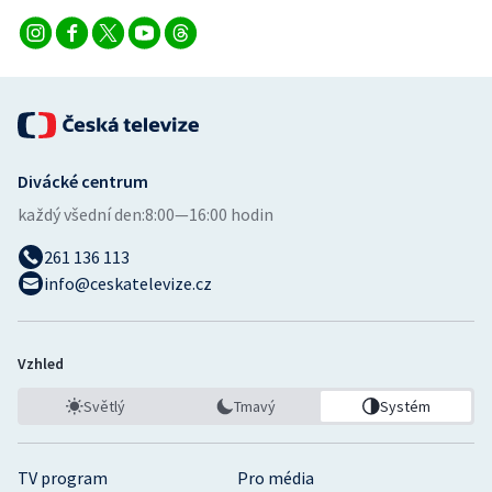
Divácké centrum
každý všední den:
8:00—16:00 hodin
261 136 113
info@ceskatelevize.cz
Vzhled
Světlý
Tmavý
Systém
TV program
Pro média