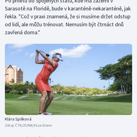
Po příletu do Spojených států, kde má zázemí v
Short track
Sarasotě na Floridě, bude v karanténě-nekaranténě, jak
řekla. "Což v praxi znamená, že si musíme držet odstup
Sportovní střelba
od lidí, ale můžu trénovat. Nemusím být čtrnáct dnů
zavřená doma."
Stolní tenis
Triatlon
Veslování
Vodní slalom
Volejbal
Ostatní
Klára Spilková
Zdroj:
ČTK/ZUMA/Yoza Glenn