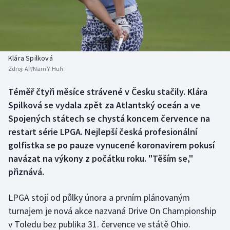
Atletika
Soutěže
Baseball a softbal
Historické návraty
Basketbal
Aplikace ČT sport
Klára Spilková
Zdroj:
AP/Nam Y. Huh
Biatlon
AZ kvíz
Téměř čtyři měsíce strávené v Česku stačily. Klára
Spilková se vydala zpět za Atlantský oceán a ve
Boby a skeleton
Spojených státech se chystá koncem července na
Box
restart série LPGA. Nejlepší česká profesionální
golfistka se po pauze vynucené koronavirem pokusí
Curling
navázat na výkony z počátku roku. "Těším se,"
přiznává.
Cyklistika
LPGA stojí od půlky února a prvním plánovaným
Dostihy
turnajem je nová akce nazvaná Drive On Championship
v Toledu bez publika 31. července ve státě Ohio.
Florbal