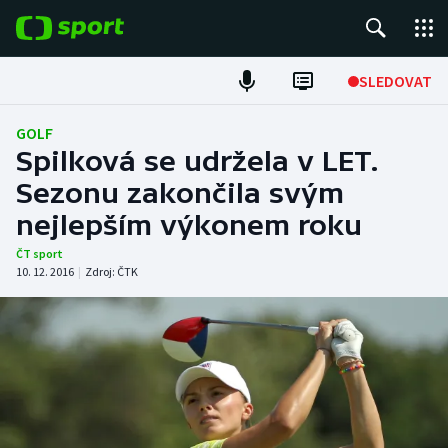
POPULÁRNÍ
SLEDOVAT
Fotbal
GOLF
Spilková se udržela v LET.
Hokej
Sezonu zakončila svým
nejlepším výkonem roku
Tenis
ČT sport
Atletika
10. 12. 2016
|
Zdroj:
ČTK
Cyklistika
DALŠÍ SPORTY
Americký fotbal
NEPŘEHLÉDNĚTE