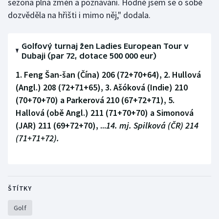
sezona plná změn a poznávání. Hodně jsem se o sobě
dozvěděla na hřišti i mimo něj," dodala.
Olympijské hry
Parasport
Golfový turnaj žen Ladies European Tour v
Dubaji (par 72, dotace 500 000 eur)
Plavání
1. Feng Šan-šan (Čína) 206 (72+70+64), 2. Hullová
Plážový volejbal
(Angl.) 208 (72+71+65), 3. Ašóková (Indie) 210
(70+70+70) a Parkerová 210 (67+72+71), 5.
Ragby
Hallová (obě Angl.) 211 (71+70+70) a Simonová
(JAR) 211 (69+72+70), ...
14. mj. Spilková (ČR) 214
Rychlobruslení
(71+71+72).
Rychlostní kanoistika
Short track
ŠTÍTKY
Sportovní střelba
Golf