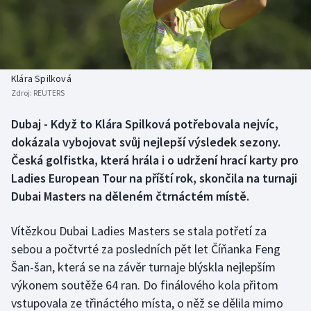
Baseball a softbal
Soutěže
Basketbal
Historické návraty
Biatlon
Aplikace ČT sport
Klára Spilková
Zdroj:
REUTERS
Boby a skeleton
AZ kvíz
Dubaj - Když to Klára Spilková potřebovala nejvíc,
dokázala vybojovat svůj nejlepší výsledek sezony.
Box
Česká golfistka, která hrála i o udržení hrací karty pro
Curling
Ladies European Tour na příští rok, skončila na turnaji
Dubai Masters na děleném čtrnáctém místě.
Dostihy
Vítězkou Dubai Ladies Masters se stala potřetí za
Florbal
sebou a počtvrté za posledních pět let Číňanka Feng
Šan-šan, která se na závěr turnaje blýskla nejlepším
Futsal
výkonem soutěže 64 ran. Do finálového kola přitom
vstupovala ze třináctého místa, o něž se dělila mimo
Golf