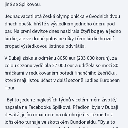
jiné se Spilkovou.
Gymnastika
Jednadvacetiletá česká olympionička v úvodních dvou
dnech obešla hřiště s výsledkem jednoho úderu pod
Házená
par. Na první devítce dnes nasbírala čtyři bogey a jedno
birdie, ale ve druhé polovině díky třem birdie hrozící
Jezdectví
propad výsledkovou listinou odvrátila.
Judo
V Dubaji získala odměnu 8650 eur (233 000 korun), za
celou sezonu vydělala 27 000 eur a udržela se mezi 80
Krasobruslení
hráčkami v redukovaném pořadí finančního žebříčku,
které mají jistou účast v další sezoně Ladies European
Lezení
Tour.
Lyže a snowboard
"Byl to jeden z nejlepších týdnů v celém mém životě,"
napsala na Facebooku Spilková. Předloni byla v Dubaji
Moderní pětiboj
desátá, jejím maximem na okruhu je čtvrté místo z
loňského turnaje ve skotském Dundonaldu. "Byla to
Motorsport