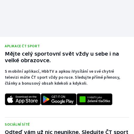
Stolní tenis
Triatlon
Veslování
APLIKACE ČT SPORT
Vodní slalom
Mějte celý sportovní svět vždy u sebe i na
velké obrazovce.
Volejbal
S mobilní aplikací, HbbTV a apkou iVysílání ve své chytré
Ostatní
televizi máte ČT sport vždy po ruce. Sledujte přímé přenosy,
články a bonusový obsah kdekoli a kdykoli.
SOCIÁLNÍ SÍTĚ
Odteď vám už nic neunikne. Sledujte ČT sport