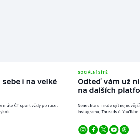
SOCIÁLNÍ SÍTĚ
 sebe i na velké
Odteď vám už nic
na dalších platf
izi máte ČT sport vždy po ruce.
Nenechte si nikde ujít nejnovější
ykoli.
Instagramu, Threads či YouTube 