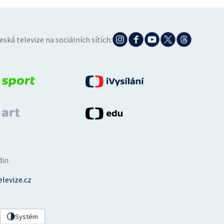
eská televize na sociálních sítích:
din
levize.cz
Systém