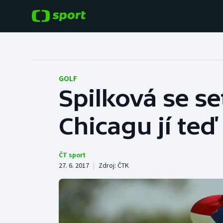
POPULÁRNÍ
DALŠÍ SPORTY
Fotbal
Americký fotbal
GOLF
Spilková se s
Hokej
Baseball a softbal
Chicagu jí teď
Tenis
Basketbal
Atletika
Biatlon
ČT sport
27. 6. 2017
|
Zdroj:
ČTK
Cyklistika
Boby a skeleton
Box