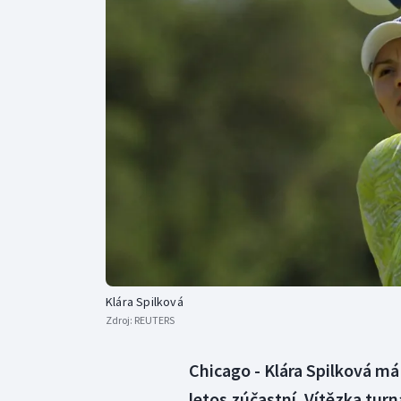
Curling
Dostihy
Florbal
Futsal
Golf
Gymnastika
Klára Spilková
Zdroj:
REUTERS
Chicago - Klára Spilková má 
letos zúčastní. Vítězka tu