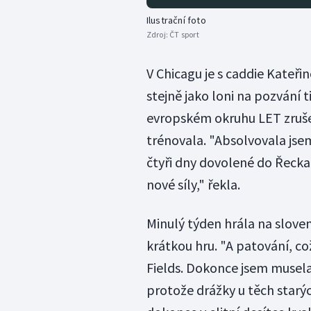
Ilustrační foto
Zdroj:
ČT sport
V Chicagu je s caddie Kateř
stejně jako loni na pozvání t
evropském okruhu LET zrušen
trénovala. "Absolvovala jsem
čtyři dny dovolené do Řecka
nové síly," řekla.
Minulý týden hrála na sloven
krátkou hru. "A patování, co
Fields. Dokonce jsem musela
protože drážky u těch starýc