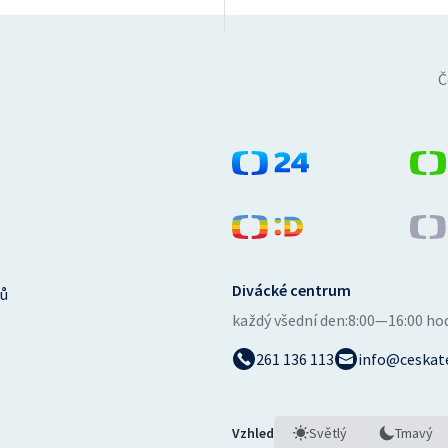
Č
Divácké centrum
ů
každý všední den:
8:00—16:00 ho
261 136 113
info@ceskate
Vzhled
Světlý
Tmavý