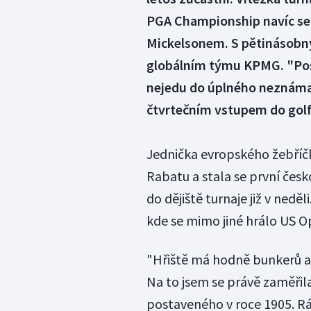
PGA Championship navíc set
Mickelsonem. S pětinásobný
globálním týmu KPMG. "Post
nejedu do úplného neznáma 
čtvrtečním vstupem do golfo
Jednička evropského žebříč
Rabatu a stala se první česk
do dějiště turnaje již v neděl
kde se mimo jiné hrálo US Op
"Hřiště má hodně bunkerů a 
Na to jsem se právě zaměřila
postaveného v roce 1905. Rád