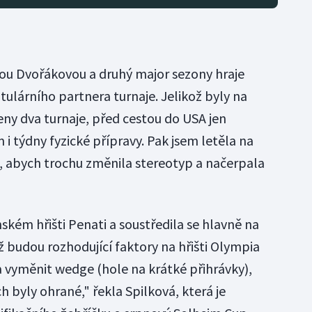
inou Dvořákovou a druhý major sezony hraje
itulárního partnera turnaje. Jelikož byly na
y dva turnaje, před cestou do USA jen
 i týdny fyzické přípravy. Pak jsem letěla na
, abych trochu změnila stereotyp a načerpala
ském hřišti Penati a soustředila se hlavně na
ž budou rozhodující faktory na hřišti Olympia
 vyměnit wedge (hole na krátké přihrávky),
h byly ohrané," řekla Spilková, která je