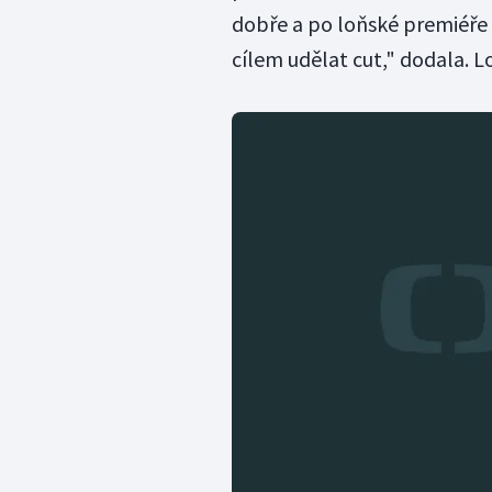
dobře a po loňské premiéř
cílem udělat cut," dodala. L