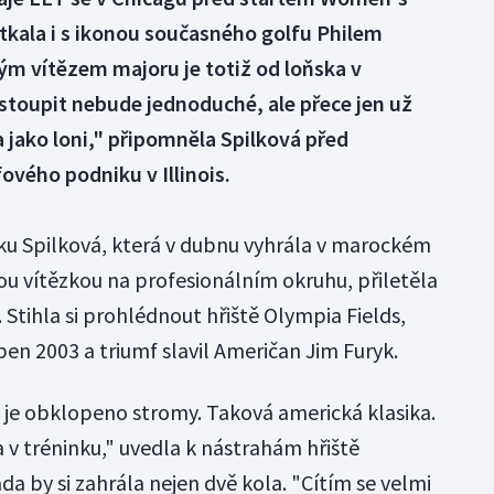
kala i s ikonou současného golfu Philem
m vítězem majoru je totiž od loňska v
oupit nebude jednoduché, ale přece jen už
jako loni," připomněla Spilková před
vého podniku v Illinois.
ku Spilková, která v dubnu vyhrála v marockém
ou vítězkou na profesionálním okruhu, přiletěla
i. Stihla si prohlédnout hřiště Olympia Fields,
en 2003 a triumf slavil Američan Jim Furyk.
je obklopeno stromy. Taková americká klasika.
 v tréninku," uvedla k nástrahám hřiště
a by si zahrála nejen dvě kola. "Cítím se velmi