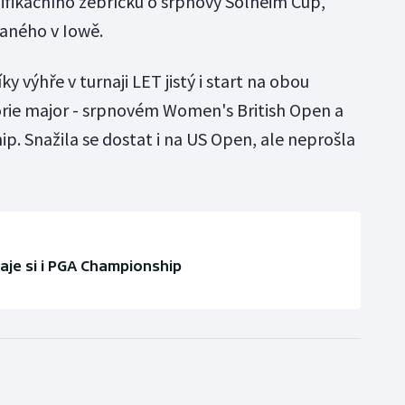
lifikačního žebříčku o srpnový Solheim Cup,
raného v Iowě.
výhře v turnaji LET jistý i start na obou
orie major - srpnovém Women's British Open a
p. Snažila se dostat i na US Open, ale neprošla
raje si i PGA Championship