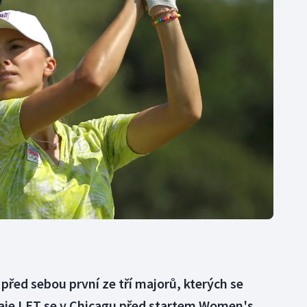
Moderní pětiboj
Triatlon
Motorsport
Veslování
Olympijské hry
Vodní slalom
Parasport
Volejbal
Plavání
Ostatní
Plážový volejbal
před sebou první ze tří majorů, kterých se
rnaje LET se v Chicagu před startem Women's