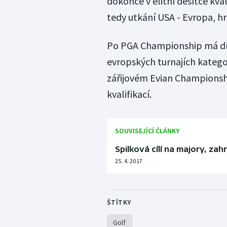
dokonce v elitní desítce kva
tedy utkání USA - Evropa, h
Po PGA Championship má díky 
evropských turnajích kateg
zářijovém Evian Championshi
kvalifikací.
SOUVISEJÍCÍ ČLÁNKY
Spilková cílí na majory, zah
25. 4. 2017
ŠTÍTKY
Golf