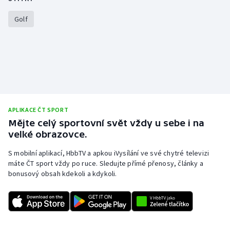
Stolní tenis
Golf
Triatlon
Veslování
Vodní slalom
Volejbal
APLIKACE ČT SPORT
Mějte celý sportovní svět vždy u sebe i na
Ostatní
velké obrazovce.
S mobilní aplikací, HbbTV a apkou iVysílání ve své chytré televizi
máte ČT sport vždy po ruce. Sledujte přímé přenosy, články a
bonusový obsah kdekoli a kdykoli.