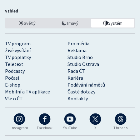
Vzhled
Světlý
Tmavý
Systém
TV program
Pro média
Živé vysílání
Reklama
TV poplatky
Studio Brno
Teletext
Studio Ostrava
Podcasty
Rada ČT
Počasí
Kariéra
E-shop
Podávání námětů
Mobilní a TV aplikace
Časté dotazy
Vše o ČT
Kontakty
Instagram
Facebook
YouTube
X
Threads