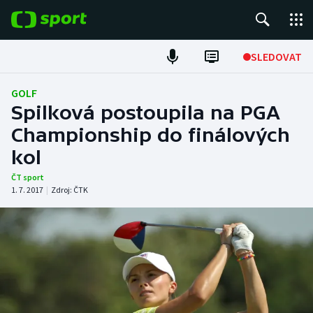
POPULÁRNÍ
SLEDOVAT
Fotbal
GOLF
Spilková postoupila na PGA
Hokej
Championship do finálových
kol
Tenis
ČT sport
Atletika
1. 7. 2017
|
Zdroj:
ČTK
Cyklistika
DALŠÍ SPORTY
Americký fotbal
NEPŘEHLÉDNĚTE