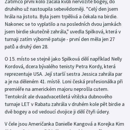
Zatímco první kolo začala kvůli nervozitě bogey, do
druhého už nastoupila sebevědoměji. "Celý den jsem
Gymnastika
hrála na jistotu. Byla jsem trpělivá a čekala na birdie.
Nakonec se to vyplatilo a na posledních dvou jamkách
Házená
jsem birdie skutečně zahrála," uvedla Spilková, která v
turnaji zatím výborně patuje - první den měla jen 27
Jezdectví
patů a druhý den 28.
Judo
O 15. místo se stejně jako Spilková dělí například Nelly
Kordová, dcera bývalého tenisty Petra Kordy, která
Krasobruslení
reprezentuje USA. Její starší sestra Jessica zahrála par
a je na děleném 41. místě. Loni česká profesionálka při
Lezení
premiéře na americkém majoru neprošla cutem.
Tentokrát ale dvaadvacetiletá vítězka dubnového
Lyže a snowboard
turnaje LET v Rabatu zahrála v druhém kole pět birdie a
Moderní pětiboj
dvě bogey a od vedoucí dvojice ji dělí čtyři údery.
V čele jsou Američanka Danielle Kangová a Korejka Kim
Motorsport