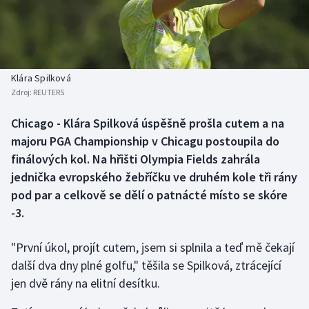
Baseball a softbal
Soutěže
Basketbal
Historické návraty
Biatlon
Aplikace ČT sport
Klára Spilková
Zdroj:
REUTERS
Boby a skeleton
AZ kvíz
Chicago - Klára Spilková úspěšně prošla cutem a na
majoru PGA Championship v Chicagu postoupila do
Box
finálových kol. Na hřišti Olympia Fields zahrála
Curling
jednička evropského žebříčku ve druhém kole tři rány
pod par a celkově se dělí o patnácté místo se skóre
Dostihy
-3.
Florbal
"První úkol, projít cutem, jsem si splnila a teď mě čekají
další dva dny plné golfu," těšila se Spilková, ztrácející
Futsal
jen dvě rány na elitní desítku.
Golf