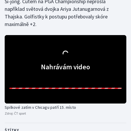
Si-jong. Cutem na PGA Championship neprošla
například světová dvojka Ariya Jutanugarnová z
Olympijské hry
Thajska. Golfistky k postupu potřebovaly skóre
Parasport
maximálně +2.
Plavání
Plážový volejbal
Ragby
Nahrávám video
Rychlobruslení
Rychlostní kanoistika
Short track
Spilkové zatím v Chicagu patří 15. místo
Zdroj:
ČT sport
Sportovní střelba
ŠTÍTKY