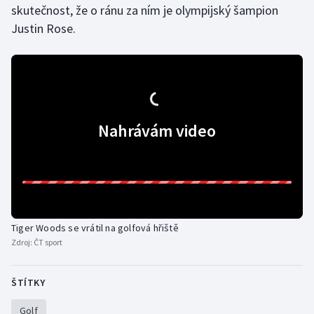
skutečnost, že o ránu za ním je olympijský šampion
Olympijské hry
Justin Rose.
Parasport
Plavání
Plážový volejbal
Nahrávám video
Ragby
Rychlobruslení
Rychlostní kanoistika
Tiger Woods se vrátil na golfová hřiště
Zdroj:
ČT sport
Short track
ŠTÍTKY
Sportovní střelba
Golf