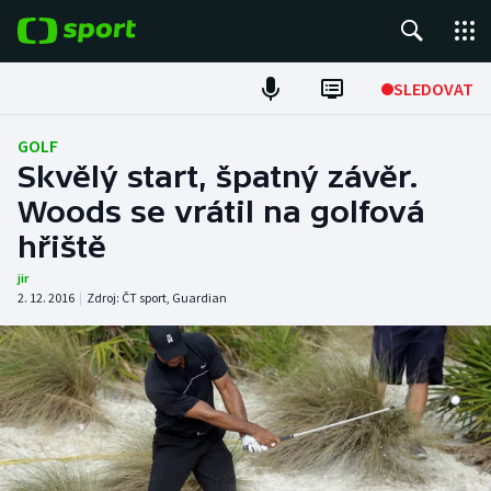
POPULÁRNÍ
SLEDOVAT
Fotbal
GOLF
Skvělý start, špatný závěr.
Hokej
Woods se vrátil na golfová
hřiště
Tenis
jir
Atletika
2. 12. 2016
|
Zdroj:
ČT sport
,
Guardian
Cyklistika
DALŠÍ SPORTY
Americký fotbal
NEPŘEHLÉDNĚTE