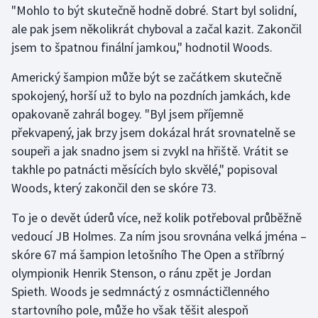
"Mohlo to být skutečně hodně dobré. Start byl solidní,
ale pak jsem několikrát chyboval a začal kazit. Zakončil
Gymnastika
jsem to špatnou finální jamkou," hodnotil Woods.
Házená
Americký šampion může být se začátkem skutečně
spokojený, horší už to bylo na pozdních jamkách, kde
Jezdectví
opakovaně zahrál bogey. "Byl jsem příjemně
překvapený, jak brzy jsem dokázal hrát srovnatelně se
Judo
soupeři a jak snadno jsem si zvykl na hřiště. Vrátit se
takhle po patnácti měsících bylo skvělé," popisoval
Krasobruslení
Woods, který zakončil den se skóre 73.
Lezení
To je o devět úderů více, než kolik potřeboval průběžně
vedoucí JB Holmes. Za ním jsou srovnána velká jména –
Lyže a snowboard
skóre 67 má šampion letošního The Open a stříbrný
Moderní pětiboj
olympionik Henrik Stenson, o ránu zpět je Jordan
Spieth. Woods je sedmnáctý z osmnáctičlenného
Motorsport
startovního pole, může ho však těšit alespoň