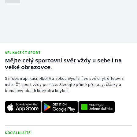
Stolní tenis
Triatlon
Veslování
Vodní slalom
APLIKACE ČT SPORT
Mějte celý sportovní svět vždy u sebe i na
Volejbal
velké obrazovce.
Ostatní
S mobilní aplikací, HbbTV a apkou iVysílání ve své chytré televizi
máte ČT sport vždy po ruce. Sledujte přímé přenosy, články a
bonusový obsah kdekoli a kdykoli.
SOCIÁLNÍ SÍTĚ