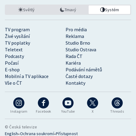
Světlý
Tmavý
Systém
TV program
Pro média
Živé vysílání
Reklama
TV poplatky
Studio Brno
Teletext
Studio Ostrava
Podcasty
Rada ČT
Počasí
Kariéra
E-shop
Podávání námětů
Mobilní a TV aplikace
Časté dotazy
Vše o ČT
Kontakty
Instagram
Facebook
YouTube
X
Threads
© Česká televize
•
•
English
Ochrana soukromí
Přístupnost