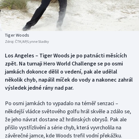
Baseball a softbal
Soutěže
Basketbal
Historické návraty
Biatlon
Aplikace ČT sport
Tiger Woods
Zdroj:
ČTK/AP/Lynne Sladky
Boby a skeleton
AZ kvíz
Los Angeles – Tiger Woods je po patnácti měsících
zpět. Na turnaji Hero World Challenge se po osmi
Box
jamkách dokonce dělil o vedení, pak ale udělal
Curling
několik chyb, napálil míček do vody a nakonec zahrál
výsledek jedné rány nad par.
Dostihy
Po osmi jamkách to vypadalo na téměř senzaci –
Florbal
někdejší vládce světového golfu hrál skvěle a zdálo se,
že jeho návrat dostane až hrdinských obrysů. Pak ale
Futsal
přišlo vystřízlivění a série chyb, která vyvrcholila na
závěrečné jamce, kde Woods trefil vodní překážku.
Golf