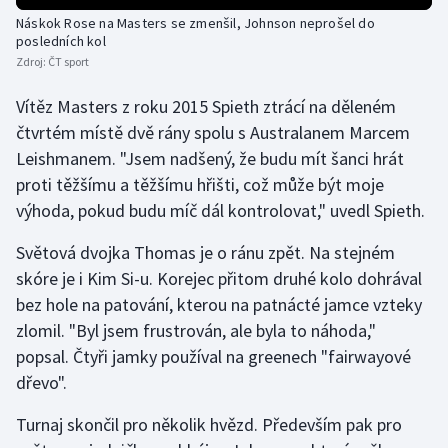
Náskok Rose na Masters se zmenšil, Johnson neprošel do
Olympijské hry
posledních kol
Zdroj:
ČT sport
Parasport
Vítěz Masters z roku 2015 Spieth ztrácí na děleném
Plavání
čtvrtém místě dvě rány spolu s Australanem Marcem
Leishmanem. "Jsem nadšený, že budu mít šanci hrát
Plážový volejbal
proti těžšímu a těžšímu hřišti, což může být moje
výhoda, pokud budu míč dál kontrolovat," uvedl Spieth.
Ragby
Světová dvojka Thomas je o ránu zpět. Na stejném
Rychlobruslení
skóre je i Kim Si-u. Korejec přitom druhé kolo dohrával
bez hole na patování, kterou na patnácté jamce vzteky
Rychlostní kanoistika
zlomil. "Byl jsem frustrován, ale byla to náhoda,"
popsal. Čtyři jamky používal na greenech "fairwayové
Short track
dřevo".
Sportovní střelba
Turnaj skončil pro několik hvězd. Především pak pro