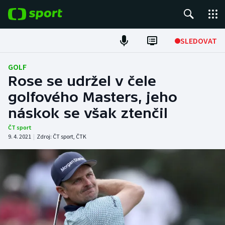
POPULÁRNÍ
SLEDOVAT
Fotbal
GOLF
Rose se udržel v čele
Hokej
golfového Masters, jeho
náskok se však ztenčil
Tenis
ČT sport
Atletika
9. 4. 2021
|
Zdroj:
ČT sport
,
ČTK
Cyklistika
DALŠÍ SPORTY
Americký fotbal
NEPŘEHLÉDNĚTE