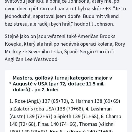
světovou jedničku a obhájce Johnsona, který měl po
Stolní tenis
dvou dnech pět ran nad par a cut byl na skóre +3. "Je to
jednoduché, nepatoval jsem dobře. Budu mít víkend
Triatlon
bez stresu, ale raději bych hrál," hodnotil Johnson.
Veslování
Stejně jako on jsou vyřazení také Američan Brooks
Koepka, který ale hrál po nedávné operaci kolena, Rory
Vodní slalom
McIlroy ze Severního Irska, Španěl Sergio García či
Angličan Lee Westwood.
Volejbal
Ostatní
Masters, golfový turnaj kategorie major v
Augustě v USA (par 72, dotace 11,5 mil.
dolarů) - po 2. kole:
1. Rose (Angl.) 137 (65+72), 2. Harman 138 (69+69)
a Zalatoris (oba USA) 138 (70+68), 4. Leishman
(Austr.) 139 (72+67) a Spieth 139 (71+68), 6. Champ
140 (72+68), Finau 140 (74+66), Thomas (všichni
USA) 140 (73+67), Kim Si-u (Korea) 140 (71+69),