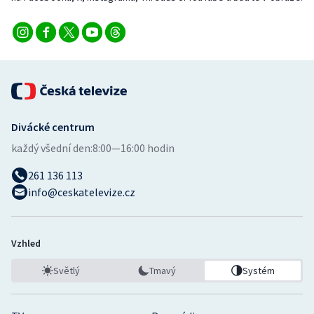
Divácké centrum
každý všední den:
8:00—16:00 hodin
261 136 113
info@ceskatelevize.cz
Vzhled
Světlý
Tmavý
Systém