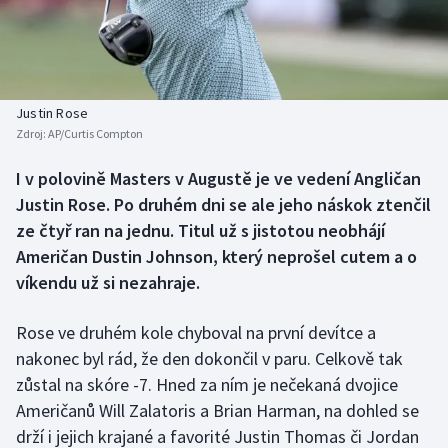
Baseball a softbal
Soutěže
Basketbal
Historické návraty
Biatlon
Aplikace ČT sport
Justin Rose
Zdroj:
AP/Curtis Compton
Boby a skeleton
AZ kvíz
I v polovině Masters v Augustě je ve vedení Angličan
Justin Rose. Po druhém dni se ale jeho náskok ztenčil
Box
ze čtyř ran na jednu. Titul už s jistotou neobhájí
Curling
Američan Dustin Johnson, který neprošel cutem a o
víkendu už si nezahraje.
Dostihy
Rose ve druhém kole chyboval na první devítce a
Florbal
nakonec byl rád, že den dokončil v paru. Celkově tak
zůstal na skóre -7. Hned za ním je nečekaná dvojice
Futsal
Američanů Will Zalatoris a Brian Harman, na dohled se
drží i jejich krajané a favorité Justin Thomas či Jordan
Golf