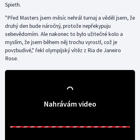
Spieth.
Gymnastika
"Před Masters jsem měsíc nehrál turnaj a věděl jsem, že
druhý den bude náročný, protože nepřekypuju
Házená
sebevědomím. Ale nakonec to bylo užitečné kolo a
myslím, že jsem během něj trochu vyrostl, což je
Jezdectví
povzbudivé," řekl olympijský vítěz z Ria de Janeiro
Rose.
Judo
Krasobruslení
Lezení
Nahrávám video
Lyže a snowboard
Moderní pětiboj
Motorsport