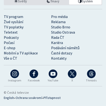
Světlý
Tmavý
Systém
TV program
Pro média
Živé vysílání
Reklama
TV poplatky
Studio Brno
Teletext
Studio Ostrava
Podcasty
Rada ČT
Počasí
Kariéra
E-shop
Podávání námětů
Mobilní a TV aplikace
Časté dotazy
Vše o ČT
Kontakty
Instagram
Facebook
YouTube
X
Threads
© Česká televize
•
•
English
Ochrana soukromí
Přístupnost