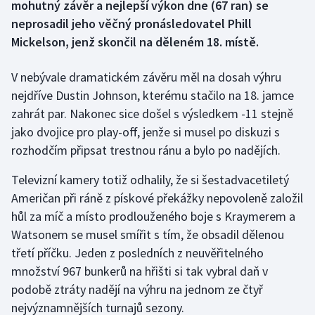
mohutný závěr a nejlepší výkon dne (67 ran) se
neprosadil jeho věčný pronásledovatel Phill
Gymnastika
Mickelson, jenž skončil na děleném 18. místě.
Házená
V nebývale dramatickém závěru měl na dosah výhru
nejdříve Dustin Johnson, kterému stačilo na 18. jamce
Jezdectví
zahrát par. Nakonec sice došel s výsledkem -11 stejně
jako dvojice pro play-off, jenže si musel po diskuzi s
Judo
rozhodčím připsat trestnou ránu a bylo po nadějích.
Krasobruslení
Televizní kamery totiž odhalily, že si šestadvacetiletý
Američan při ráně z pískové překážky nepovoleně založil
Lezení
hůl za míč a místo prodlouženého boje s Kraymerem a
Watsonem se musel smířit s tím, že obsadil dělenou
Lyže a snowboard
třetí příčku. Jeden z posledních z neuvěřitelného
Moderní pětiboj
množství 967 bunkerů na hřišti si tak vybral daň v
podobě ztráty nadějí na výhru na jednom ze čtyř
Motorsport
nejvýznamnějších turnajů sezony.