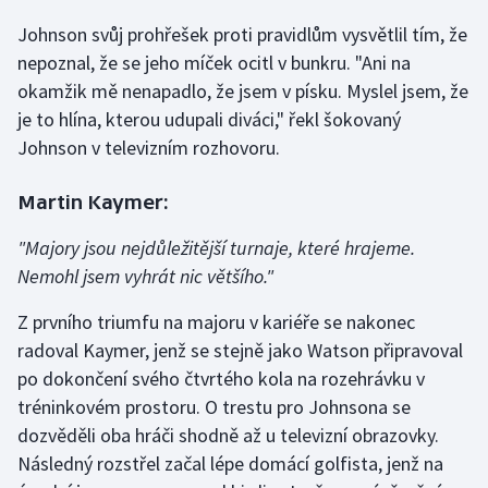
Olympijské hry
Johnson svůj prohřešek proti pravidlům vysvětlil tím, že
nepoznal, že se jeho míček ocitl v bunkru. "Ani na
Parasport
okamžik mě nenapadlo, že jsem v písku. Myslel jsem, že
je to hlína, kterou udupali diváci," řekl šokovaný
Plavání
Johnson v televizním rozhovoru.
Plážový volejbal
Martin Kaymer:
Ragby
"Majory jsou nejdůležitější turnaje, které hrajeme.
Nemohl jsem vyhrát nic většího."
Rychlobruslení
Z prvního triumfu na majoru v kariéře se nakonec
Rychlostní kanoistika
radoval Kaymer, jenž se stejně jako Watson připravoval
po dokončení svého čtvrtého kola na rozehrávku v
Short track
tréninkovém prostoru. O trestu pro Johnsona se
dozvěděli oba hráči shodně až u televizní obrazovky.
Sportovní střelba
Následný rozstřel začal lépe domácí golfista, jenž na