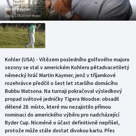
Baseball a softbal
Soutěže
Martin Kaymer
Zdroj:
ČTK/AP/AP Photo
Basketbal
Historické návraty
Biatlon
Aplikace ČT sport
Boby a skeleton
AZ kvíz
Kohler (USA) - Vítězem posledního golfového majoru
Box
sezony se stal v americkém Kohleru pětadvacetiletý
německý hráč Martin Kaymer, jenž v tříjamkové
Curling
rozehrávce předčil o šest let staršího domácího
Bubbu Watsona. Na turnaji pokračoval výsledkový
Dostihy
propad světové jedničky Tigera Woodse: obsadil
Florbal
dělené 28. místo, které mu nezajistilo přímou
nominaci do amerického výběru pro nadcházející
Futsal
Ryder Cup. Nicméně o účast definitivně nepřišel,
protože může stále dostat divokou kartu. Přes
Golf