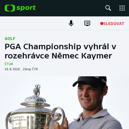
POPULÁRNÍ
SLEDOVAT
Fotbal
GOLF
PGA Championship vyhrál v
Hokej
rozehrávce Němec Kaymer
Tenis
ČT24
16. 8. 2010
|
Zdroj:
ČTK
Atletika
Cyklistika
DALŠÍ SPORTY
Americký fotbal
NEPŘEHLÉDNĚTE