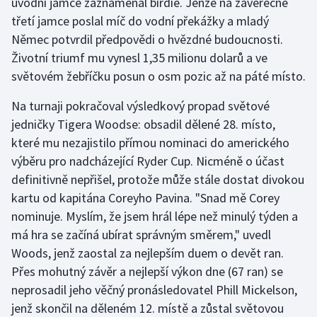
úvodní jamce zaznamenal birdie. Jenže na závěrečné
Stolní tenis
třetí jamce poslal míč do vodní překážky a mladý
Němec potvrdil předpovědi o hvězdné budoucnosti.
Triatlon
Životní triumf mu vynesl 1,35 milionu dolarů a ve
světovém žebříčku posun o osm pozic až na páté místo.
Veslování
Na turnaji pokračoval výsledkový propad světové
Vodní slalom
jedničky Tigera Woodse: obsadil dělené 28. místo,
které mu nezajistilo přímou nominaci do amerického
Volejbal
výběru pro nadcházející Ryder Cup. Nicméně o účast
definitivně nepřišel, protože může stále dostat divokou
Ostatní
kartu od kapitána Coreyho Pavina. "Snad mě Corey
nominuje. Myslím, že jsem hrál lépe než minulý týden a
má hra se začíná ubírat správným směrem," uvedl
Woods, jenž zaostal za nejlepším duem o devět ran.
Přes mohutný závěr a nejlepší výkon dne (67 ran) se
neprosadil jeho věčný pronásledovatel Phill Mickelson,
jenž skončil na děleném 12. místě a zůstal světovou