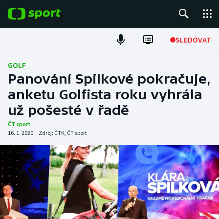
POPULÁRNÍ
SLEDOVAT
Fotbal
GOLF
Panování Spilkové pokračuje,
Hokej
anketu Golfista roku vyhrála
už pošesté v řadě
Tenis
ČT sport
Atletika
16. 1. 2020
|
Zdroj:
ČTK
,
ČT sport
Cyklistika
DALŠÍ SPORTY
Americký fotbal
NEPŘEHLÉDNĚTE