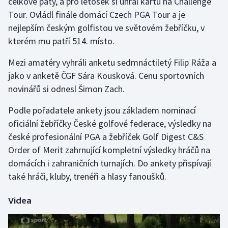
celkově pátý, a pro letošek si uhrál kartu na Challenge
Tour. Ovládl finále domácí Czech PGA Tour a je
Olympijské hry
nejlepším českým golfistou ve světovém žebříčku, v
Parasport
kterém mu patří 514. místo.
Mezi amatéry vyhráli anketu sedmnáctiletý Filip Ráža a
Plavání
jako v anketě ČGF Sára Kousková. Cenu sportovních
novinářů si odnesl Šimon Zach.
Plážový volejbal
Podle pořadatele ankety jsou základem nominací
Ragby
oficiální žebříčky České golfové federace, výsledky na
české profesionální PGA a žebříček Golf Digest C&S
Rychlobruslení
Order of Merit zahrnující kompletní výsledky hráčů na
Rychlostní kanoistika
domácích i zahraničních turnajích. Do ankety přispívají
také hráči, kluby, trenéři a hlasy fanoušků.
Short track
Videa
Sportovní střelba