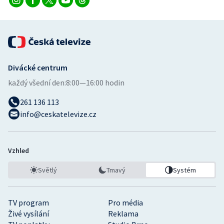
Divácké centrum
každý všední den:
8:00—16:00 hodin
261 136 113
info@ceskatelevize.cz
Vzhled
Světlý
Tmavý
Systém
TV program
Pro média
Živé vysílání
Reklama