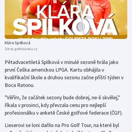
Gymnastika
Házená
Jezdectví
Klára Spilková
Zdroj:
golfistaroku.cz
Judo
Pětadvacetiletá Spilková v minulé sezoně hrála jako
první Češka americkou LPGA. Kartu obhájila v
Krasobruslení
kvalifikační škole a druhou sezonu začne příští týden v
Lezení
Boca Ratonu.
"Věřím, že začátek sezony bude dobrej, ne-li skvělej,"
Lyže a snowboard
říkala v prosinci, kdy převzala cenu pro nejlepší
profesionálku v anketě České golfové federace (ČGF).
Moderní pětiboj
Lieserovi se loni dařilo na Pro Golf Tour, na které byl
Motorsport