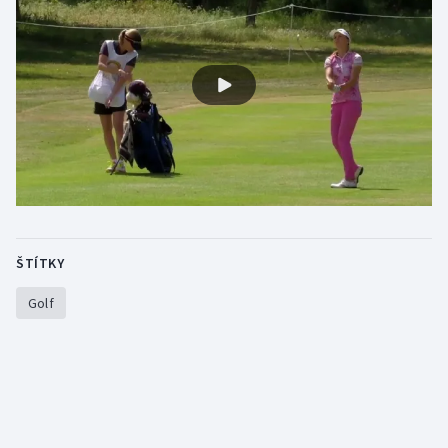
Stolní tenis
Triatlon
Veslování
Vodní slalom
Volejbal
Ostatní
ŠTÍTKY
Golf