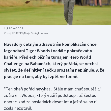
Baseball a softbal
Soutěže
Basketbal
Historické návraty
Biatlon
Aplikace ČT sport
Tiger Woods
Zdroj:
REUTERS/Maja Smiejkowska
Boby a skeleton
AZ kvíz
Navzdory četným zdravotním komplikacím chce
legendární Tiger Woods i nadále pokračovat v
Box
kariéře. Před exhibičním turnajem Hero World
Curling
Challenge na Bahamách, který pořádá, se nechal
slyšet, že definitivní tečku prozatím neplánuje. A že
Dostihy
pracuje na tom, aby byl zpět ve formě.
Florbal
"Ten oheň pořád nevyhasl. Stále mám chuť soutěžit,"
zdůraznil Woods, který v září podstoupil už šestou
Futsal
operaci zad za posledních deset let a ještě se po ní
zcela nezotavil.
Golf