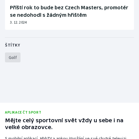
Příští rok to bude bez Czech Masters, promotér
Olympijské hry
se nedohodl s žádným hřištěm
3. 12. 2024
Parasport
Plavání
ŠTÍTKY
Plážový volejbal
Golf
Ragby
Rychlobruslení
Rychlostní kanoistika
APLIKACE ČT SPORT
Short track
Mějte celý sportovní svět vždy u sebe i na
velké obrazovce.
Sportovní střelba
S mobilní aplikací, HbbTV a apkou iVysílání ve své chytré televizi