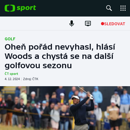
POPULÁRNÍ
SLEDOVAT
Fotbal
GOLF
Oheň pořád nevyhasl, hlásí
Hokej
Woods a chystá se na další
golfovou sezonu
Tenis
ČT sport
Atletika
4. 12. 2024
|
Zdroj:
ČTK
Cyklistika
DALŠÍ SPORTY
Americký fotbal
NEPŘEHLÉDNĚTE