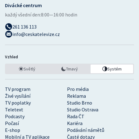
Divácké centrum
každý všední den:
8:00—16:00 hodin
261 136 113
info@ceskatelevize.cz
Vzhled
Světlý
Tmavý
Systém
TV program
Pro média
Živé vysílání
Reklama
TV poplatky
Studio Brno
Teletext
Studio Ostrava
Podcasty
Rada ČT
Počasí
Kariéra
E-shop
Podávání námětů
Mobilní a TV aplikace
Časté dotazy