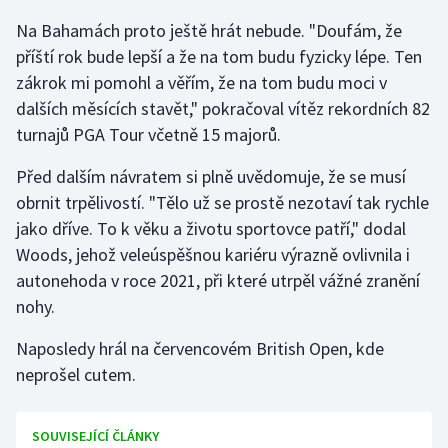
Na Bahamách proto ještě hrát nebude. "Doufám, že
Gymnastika
příští rok bude lepší a že na tom budu fyzicky lépe. Ten
zákrok mi pomohl a věřím, že na tom budu moci v
Házená
dalších měsících stavět," pokračoval vítěz rekordních 82
turnajů PGA Tour včetně 15 majorů.
Jezdectví
Před dalším návratem si plně uvědomuje, že se musí
Judo
obrnit trpělivostí. "Tělo už se prostě nezotaví tak rychle
jako dříve. To k věku a životu sportovce patří," dodal
Krasobruslení
Woods, jehož veleúspěšnou kariéru výrazně ovlivnila i
autonehoda v roce 2021, při které utrpěl vážné zranění
Lezení
nohy.
Lyže a snowboard
Naposledy hrál na červencovém British Open, kde
neprošel cutem.
Moderní pětiboj
Motorsport
SOUVISEJÍCÍ ČLÁNKY