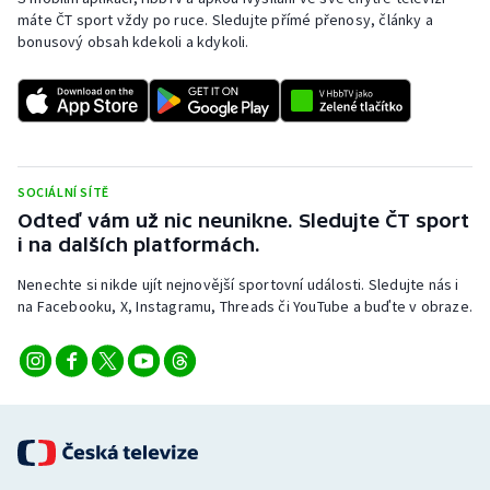
Stolní tenis
máte ČT sport vždy po ruce. Sledujte přímé přenosy, články a
bonusový obsah kdekoli a kdykoli.
Triatlon
Veslování
Vodní slalom
SOCIÁLNÍ SÍTĚ
Odteď vám už nic neunikne. Sledujte ČT sport
Volejbal
i na dalších platformách.
Ostatní
Nenechte si nikde ujít nejnovější sportovní události. Sledujte nás i
na Facebooku, X, Instagramu, Threads či YouTube a buďte v obraze.