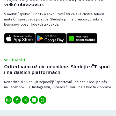
Stolní tenis
velké obrazovce.
S mobilní aplikací, HbbTV a apkou iVysílání ve své chytré televizi
Triatlon
máte ČT sport vždy po ruce. Sledujte přímé přenosy, články a
bonusový obsah kdekoli a kdykoli.
Veslování
Vodní slalom
Volejbal
SOCIÁLNÍ SÍTĚ
Ostatní
Odteď vám už nic neunikne. Sledujte ČT sport
i na dalších platformách.
Nenechte si nikde ujít nejnovější sportovní události. Sledujte nás i
na Facebooku, X, Instagramu, Threads či YouTube a buďte v obraze.