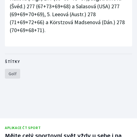
(Švéd.) 277 (67+73+69+68) a Salasová (USA) 277
Olympijské hry
(69+69+70+69), 5. Leeová (Austr.) 278
(71+69+72+66) a Körstzová Madsenová (Dán.) 278
Parasport
(70+69+68+71).
Plavání
Plážový volejbal
ŠTÍTKY
Ragby
Golf
Rychlobruslení
Rychlostní kanoistika
Short track
Sportovní střelba
APLIKACE ČT SPORT
Mějte celý sportovní svět vždy u sebe i na