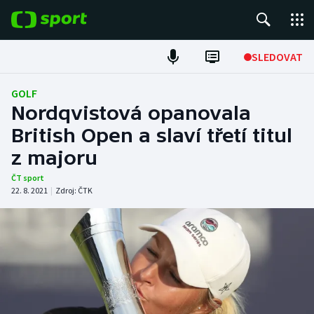
POPULÁRNÍ
SLEDOVAT
Fotbal
GOLF
Nordqvistová opanovala
Hokej
British Open a slaví třetí titul
z majoru
Tenis
ČT sport
Atletika
22. 8. 2021
|
Zdroj:
ČTK
Cyklistika
DALŠÍ SPORTY
Americký fotbal
NEPŘEHLÉDNĚTE