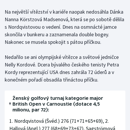
Na největší vítězství v kariéře naopak nedosáhla Dánka
Gymnastika
Nanna Körstzová Madsenová, která se po sobotě dělila
s Nordqvistovou o vedení. Dnes na osmnácté jamce
Házená
skončila v bunkeru a zaznamenala double bogey.
Jezdectví
Nakonec se musela spokojit s pátou příčkou.
Judo
Nedařilo se ani olympijské vítězce a světové jedničce
Nelly Kordové. Dcera bývalého českého tenisty Petra
Krasobruslení
Kordy reprezentující USA dnes zahrála 72 úderů a v
konečném pořadí obsadila třináctou příčku.
Lezení
Lyže a snowboard
Ženský golfový turnaj kategorie major
British Open v Carnoustie (dotace 4,5
milionu, par 72):
Moderní pětiboj
1. Nordqvistová (Švéd.) 276 (71+71+65+69), 2.
Motorsport
Hallová (Angl.) 277 (68+69+73+67), Sagströmová