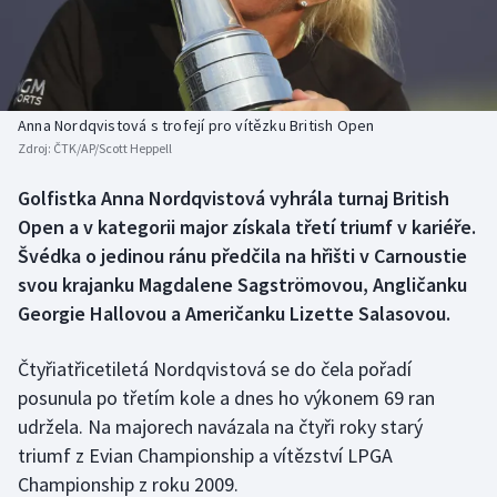
Baseball a softbal
Soutěže
Basketbal
Historické návraty
Biatlon
Aplikace ČT sport
Anna Nordqvistová s trofejí pro vítězku British Open
Zdroj:
ČTK/AP/Scott Heppell
Boby a skeleton
AZ kvíz
Golfistka Anna Nordqvistová vyhrála turnaj British
Open a v kategorii major získala třetí triumf v kariéře.
Box
Švédka o jedinou ránu předčila na hřišti v Carnoustie
Curling
svou krajanku Magdalene Sagströmovou, Angličanku
Georgie Hallovou a Američanku Lizette Salasovou.
Dostihy
Čtyřiatřicetiletá Nordqvistová se do čela pořadí
Florbal
posunula po třetím kole a dnes ho výkonem 69 ran
udržela. Na majorech navázala na čtyři roky starý
Futsal
triumf z Evian Championship a vítězství LPGA
Championship z roku 2009.
Golf