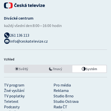
Divácké centrum
každý všední den:
8:00—16:00 hodin
261 136 113
info@ceskatelevize.cz
Vzhled
Světlý
Tmavý
Systém
TV program
Pro média
Živé vysílání
Reklama
TV poplatky
Studio Brno
Teletext
Studio Ostrava
Podcasty
Rada ČT